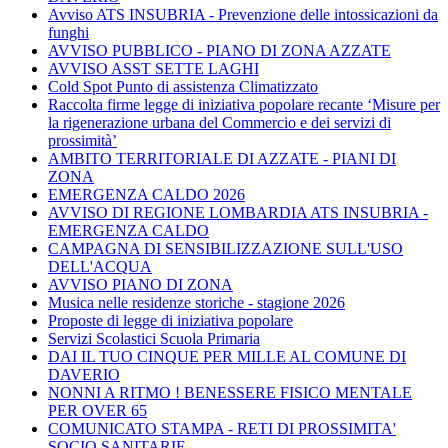
Avviso ATS INSUBRIA - Prevenzione delle intossicazioni da
funghi
AVVISO PUBBLICO - PIANO DI ZONA AZZATE
AVVISO ASST SETTE LAGHI
Cold Spot Punto di assistenza Climatizzato
Raccolta firme legge di iniziativa popolare recante ‘Misure per
la rigenerazione urbana del Commercio e dei servizi di
prossimità’
AMBITO TERRITORIALE DI AZZATE - PIANI DI
ZONA
EMERGENZA CALDO 2026
AVVISO DI REGIONE LOMBARDIA ATS INSUBRIA -
EMERGENZA CALDO
CAMPAGNA DI SENSIBILIZZAZIONE SULL'USO
DELL'ACQUA
AVVISO PIANO DI ZONA
Musica nelle residenze storiche - stagione 2026
Proposte di legge di iniziativa popolare
Servizi Scolastici Scuola Primaria
DAI IL TUO CINQUE PER MILLE AL COMUNE DI
DAVERIO
NONNI A RITMO ! BENESSERE FISICO MENTALE
PER OVER 65
COMUNICATO STAMPA - RETI DI PROSSIMITA'
SOCIO SANITARIE