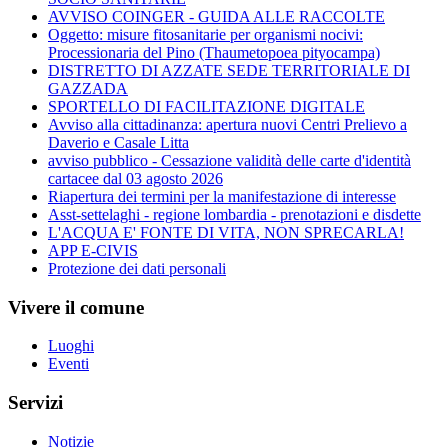
AVVISO COINGER - GUIDA ALLE RACCOLTE
Oggetto: misure fitosanitarie per organismi nocivi:
Processionaria del Pino (Thaumetopoea pityocampa)
DISTRETTO DI AZZATE SEDE TERRITORIALE DI
GAZZADA
SPORTELLO DI FACILITAZIONE DIGITALE
Avviso alla cittadinanza: apertura nuovi Centri Prelievo a
Daverio e Casale Litta
avviso pubblico - Cessazione validità delle carte d'identità
cartacee dal 03 agosto 2026
Riapertura dei termini per la manifestazione di interesse
Asst-settelaghi - regione lombardia - prenotazioni e disdette
L'ACQUA E' FONTE DI VITA, NON SPRECARLA!
APP E-CIVIS
Protezione dei dati personali
Vivere il comune
Luoghi
Eventi
Servizi
Notizie