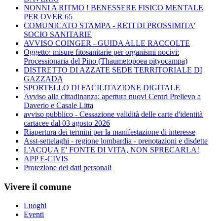
NONNI A RITMO ! BENESSERE FISICO MENTALE
PER OVER 65
COMUNICATO STAMPA - RETI DI PROSSIMITA'
SOCIO SANITARIE
AVVISO COINGER - GUIDA ALLE RACCOLTE
Oggetto: misure fitosanitarie per organismi nocivi:
Processionaria del Pino (Thaumetopoea pityocampa)
DISTRETTO DI AZZATE SEDE TERRITORIALE DI
GAZZADA
SPORTELLO DI FACILITAZIONE DIGITALE
Avviso alla cittadinanza: apertura nuovi Centri Prelievo a
Daverio e Casale Litta
avviso pubblico - Cessazione validità delle carte d'identità
cartacee dal 03 agosto 2026
Riapertura dei termini per la manifestazione di interesse
Asst-settelaghi - regione lombardia - prenotazioni e disdette
L'ACQUA E' FONTE DI VITA, NON SPRECARLA!
APP E-CIVIS
Protezione dei dati personali
Vivere il comune
Luoghi
Eventi