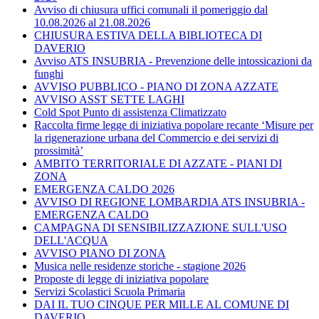
Avviso di chiusura uffici comunali il pomeriggio dal
10.08.2026 al 21.08.2026
CHIUSURA ESTIVA DELLA BIBLIOTECA DI
DAVERIO
Avviso ATS INSUBRIA - Prevenzione delle intossicazioni da
funghi
AVVISO PUBBLICO - PIANO DI ZONA AZZATE
AVVISO ASST SETTE LAGHI
Cold Spot Punto di assistenza Climatizzato
Raccolta firme legge di iniziativa popolare recante ‘Misure per
la rigenerazione urbana del Commercio e dei servizi di
prossimità’
AMBITO TERRITORIALE DI AZZATE - PIANI DI
ZONA
EMERGENZA CALDO 2026
AVVISO DI REGIONE LOMBARDIA ATS INSUBRIA -
EMERGENZA CALDO
CAMPAGNA DI SENSIBILIZZAZIONE SULL'USO
DELL'ACQUA
AVVISO PIANO DI ZONA
Musica nelle residenze storiche - stagione 2026
Proposte di legge di iniziativa popolare
Servizi Scolastici Scuola Primaria
DAI IL TUO CINQUE PER MILLE AL COMUNE DI
DAVERIO