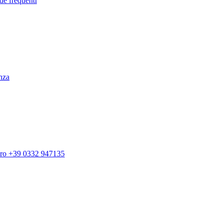
de frequenti
enza
ero +39 0332 947135