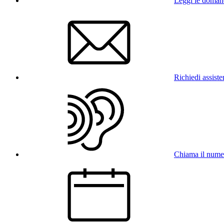
Leggi le doman
Richiedi assist
Chiama il num