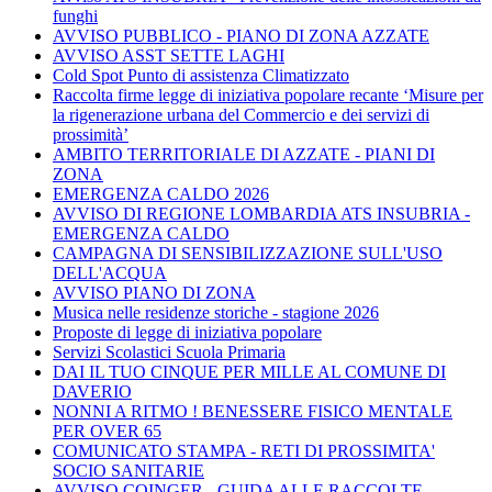
funghi
AVVISO PUBBLICO - PIANO DI ZONA AZZATE
AVVISO ASST SETTE LAGHI
Cold Spot Punto di assistenza Climatizzato
Raccolta firme legge di iniziativa popolare recante ‘Misure per
la rigenerazione urbana del Commercio e dei servizi di
prossimità’
AMBITO TERRITORIALE DI AZZATE - PIANI DI
ZONA
EMERGENZA CALDO 2026
AVVISO DI REGIONE LOMBARDIA ATS INSUBRIA -
EMERGENZA CALDO
CAMPAGNA DI SENSIBILIZZAZIONE SULL'USO
DELL'ACQUA
AVVISO PIANO DI ZONA
Musica nelle residenze storiche - stagione 2026
Proposte di legge di iniziativa popolare
Servizi Scolastici Scuola Primaria
DAI IL TUO CINQUE PER MILLE AL COMUNE DI
DAVERIO
NONNI A RITMO ! BENESSERE FISICO MENTALE
PER OVER 65
COMUNICATO STAMPA - RETI DI PROSSIMITA'
SOCIO SANITARIE
AVVISO COINGER - GUIDA ALLE RACCOLTE