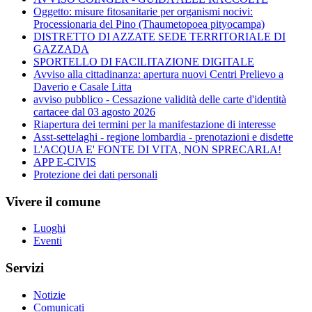
Oggetto: misure fitosanitarie per organismi nocivi:
Processionaria del Pino (Thaumetopoea pityocampa)
DISTRETTO DI AZZATE SEDE TERRITORIALE DI
GAZZADA
SPORTELLO DI FACILITAZIONE DIGITALE
Avviso alla cittadinanza: apertura nuovi Centri Prelievo a
Daverio e Casale Litta
avviso pubblico - Cessazione validità delle carte d'identità
cartacee dal 03 agosto 2026
Riapertura dei termini per la manifestazione di interesse
Asst-settelaghi - regione lombardia - prenotazioni e disdette
L'ACQUA E' FONTE DI VITA, NON SPRECARLA!
APP E-CIVIS
Protezione dei dati personali
Vivere il comune
Luoghi
Eventi
Servizi
Notizie
Comunicati