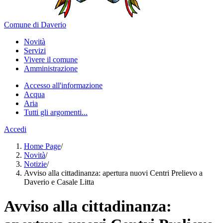
Comune di Daverio
Novità
Servizi
Vivere il comune
Amministrazione
Accesso all'informazione
Acqua
Aria
Tutti gli argomenti...
Accedi
Home Page
/
Novità
/
Notizie
/
Avviso alla cittadinanza: apertura nuovi Centri Prelievo a
Daverio e Casale Litta
Avviso alla cittadinanza: