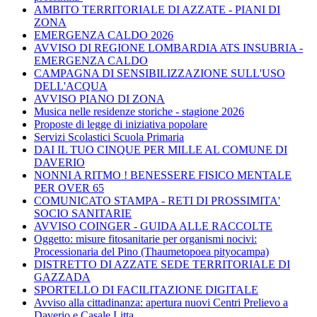
AMBITO TERRITORIALE DI AZZATE - PIANI DI
ZONA
EMERGENZA CALDO 2026
AVVISO DI REGIONE LOMBARDIA ATS INSUBRIA -
EMERGENZA CALDO
CAMPAGNA DI SENSIBILIZZAZIONE SULL'USO
DELL'ACQUA
AVVISO PIANO DI ZONA
Musica nelle residenze storiche - stagione 2026
Proposte di legge di iniziativa popolare
Servizi Scolastici Scuola Primaria
DAI IL TUO CINQUE PER MILLE AL COMUNE DI
DAVERIO
NONNI A RITMO ! BENESSERE FISICO MENTALE
PER OVER 65
COMUNICATO STAMPA - RETI DI PROSSIMITA'
SOCIO SANITARIE
AVVISO COINGER - GUIDA ALLE RACCOLTE
Oggetto: misure fitosanitarie per organismi nocivi:
Processionaria del Pino (Thaumetopoea pityocampa)
DISTRETTO DI AZZATE SEDE TERRITORIALE DI
GAZZADA
SPORTELLO DI FACILITAZIONE DIGITALE
Avviso alla cittadinanza: apertura nuovi Centri Prelievo a
Daverio e Casale Litta