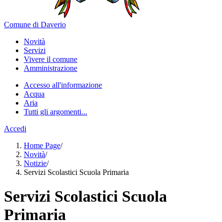
Comune di Daverio
Novità
Servizi
Vivere il comune
Amministrazione
Accesso all'informazione
Acqua
Aria
Tutti gli argomenti...
Accedi
Home Page
/
Novità
/
Notizie
/
Servizi Scolastici Scuola Primaria
Servizi Scolastici Scuola
Primaria