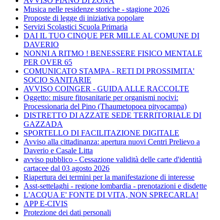
AVVISO PIANO DI ZONA
Musica nelle residenze storiche - stagione 2026
Proposte di legge di iniziativa popolare
Servizi Scolastici Scuola Primaria
DAI IL TUO CINQUE PER MILLE AL COMUNE DI
DAVERIO
NONNI A RITMO ! BENESSERE FISICO MENTALE
PER OVER 65
COMUNICATO STAMPA - RETI DI PROSSIMITA'
SOCIO SANITARIE
AVVISO COINGER - GUIDA ALLE RACCOLTE
Oggetto: misure fitosanitarie per organismi nocivi:
Processionaria del Pino (Thaumetopoea pityocampa)
DISTRETTO DI AZZATE SEDE TERRITORIALE DI
GAZZADA
SPORTELLO DI FACILITAZIONE DIGITALE
Avviso alla cittadinanza: apertura nuovi Centri Prelievo a
Daverio e Casale Litta
avviso pubblico - Cessazione validità delle carte d'identità
cartacee dal 03 agosto 2026
Riapertura dei termini per la manifestazione di interesse
Asst-settelaghi - regione lombardia - prenotazioni e disdette
L'ACQUA E' FONTE DI VITA, NON SPRECARLA!
APP E-CIVIS
Protezione dei dati personali