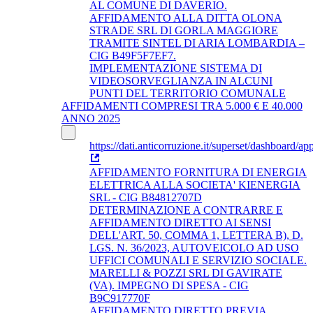
AL COMUNE DI DAVERIO.
AFFIDAMENTO ALLA DITTA OLONA
STRADE SRL DI GORLA MAGGIORE
TRAMITE SINTEL DI ARIA LOMBARDIA –
CIG B49F5F7EF7.
IMPLEMENTAZIONE SISTEMA DI
VIDEOSORVEGLIANZA IN ALCUNI
PUNTI DEL TERRITORIO COMUNALE
AFFIDAMENTI COMPRESI TRA 5.000 € E 40.000
ANNO 2025
https://dati.anticorruzione.it/superset/dashboard/app
AFFIDAMENTO FORNITURA DI ENERGIA
ELETTRICA ALLA SOCIETA' KIENERGIA
SRL - CIG B84812707D
DETERMINAZIONE A CONTRARRE E
AFFIDAMENTO DIRETTO AI SENSI
DELL'ART. 50, COMMA 1, LETTERA B), D.
LGS. N. 36/2023, AUTOVEICOLO AD USO
UFFICI COMUNALI E SERVIZIO SOCIALE.
MARELLI & POZZI SRL DI GAVIRATE
(VA). IMPEGNO DI SPESA - CIG
B9C917770F
AFFIDAMENTO DIRETTO PREVIA