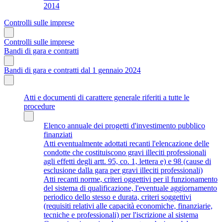
2014
Controlli sulle imprese
Controlli sulle imprese
Bandi di gara e contratti
Bandi di gara e contratti dal 1 gennaio 2024
Atti e documenti di carattere generale riferiti a tutte le
procedure
Elenco annuale dei progetti d'investimento pubblico
finanziati
Atti eventualmente adottati recanti l'elencazione delle
condotte che costituiscono gravi illeciti professionali
agli effetti degli artt. 95, co. 1, lettera e) e 98 (cause di
esclusione dalla gara per gravi illeciti professionali)
Atti recanti norme, criteri oggettivi per il funzionamento
del sistema di qualificazione, l'eventuale aggiornamento
periodico dello stesso e durata, criteri soggettivi
(requisiti relativi alle capacità economiche, finanziarie,
tecniche e professionali) per l'iscrizione al sistema