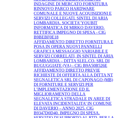
INDAGINE DI MERCATO FORNITURA
RINNOVO PARCO HARDWARE
COMUNALE E NUOVE ACQUISIZIONI E
SERVIZI COLLEGATI. SINTEL DI ARIA
LOMBARDIA. SOCIETA’ YOUBIT
INFORMATICA DI MIRKO DAVERIO.
RETTIFICA IMPEGNO DI SPESA - CIG
B9BEBF0E18
AFFIDAMENTO DIRETTO FORNITURA E
POSA IN OPERA NUOVI PANNELLI
GRAFICI A MESSAGGIO VARIABILE E
SERVIZI CORRELATI, IN SINTEL DI ARIA
LOMBARDIA – DITTA SI.EL.CO. SRL DI
BUGUGGIATE (VA) - CIG B9A50B526E
AFFIDAMENTO DIRETTO PREVIE
RICHIESTE DI OFFERTA ALLA DITTA NT
SEGNALETICA SRL DI CAPONAGO (MB)
DI FORNITURE E SERVIZI PER
L’IMPLEMENTAZIONE ED IL
MIGLIORAMENTO DELLA
SEGNALETICA STRADALE IN AREE DI
ELEVATA INCIDENTALITA’ IN COMUNE
DI DAVERIO – ANNO 2025. CIG
B9347D0D40. IMPEGNO DI SPESA.
SERVIZIO DI SUPPORTO AL RTD, PER LA