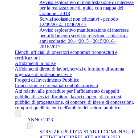
Avviso esplorativo di manifestazione di interesse
per la realizzazione di guida con mappa del
Comune - 2018
Servizi scolastici non educativi - periodo
12/09/2014- 10/06/2017
Avviso esplorativo manifestazione di interesse
per affidamento servizio refezione scolastica -
anni scolastici 2014/2015 - 2015/2016 -
2016/2017
Elenchi ufficiali di operatori economici riconosciuti e
certificazioni
Affidamenti in house
Affidamenti diretti di lavori, servizi e forniture di somma
urgenza e di protezione civile
Progetti di Investimento Pubblico
Concessioni e partenariato pubblico-privati
Atti relativi alle procedure per l’affidamento di appalti
pubblici di servizi, forniture, lavori e opere, di concorsi
pubblici di progettazione, di concorsi di idee e di concessioni,
compresi quelli tra enti nell'ambito del settore pubblico
ANNO 2023
SERVIZIO PULIZIA STABILI COMUNALI E
ATTIVITA' CORRELATE ANNO 2023