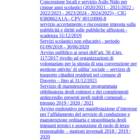
Concessione locali e servizio Asilo Nido per
cinque anni scolastici (2020/2021 - 2021/2022 -
2022/2023 - 2023/2024 - 2024/2025) - CIG
8380862A1A– CPV 80110000-8
servizio accertamento e riscossione imposta sulla
pubblicità e diritti sulle pubbliche affissioni -
scadenza 31/12/2019
Servizi scolastici non educativi - periodo
01/09/2018 - 30/06/2020
Avviso pubblico ai sensi dell’art. 56 d.lgs.
117/2017 rivolto ad organizzazioni di
volontariato per la stipula di una convenzione per
gestione attivita’ di utilita’ sociale – servizio di
trasporto cittadini residenti nel comune di
Daverio – fino al 31/12/2021
Servizio di manutenzione programmata
obbligatoria degli estintori e dei complementi
antincendio presenti negli stabili comunali –
triennio 2019 / 2020 / 2021
Avviso esplorativo per manifestazione d’interesse
per l’affidamento del servizio di conduzione e
manutenzione ordinaria e straordinaria degli
impianti termici e assunzione di ruolo di terzo
responsabile – stagioni invernali 2018 / 2019 /
2020