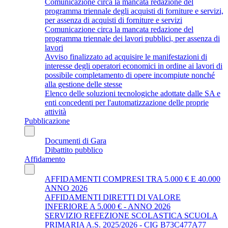
Comunicazione circa la mancata redazione del
programma triennale degli acquisti di forniture e servizi,
per assenza di acquisti di forniture e servizi
Comunicazione circa la mancata redazione del
programma triennale dei lavori pubblici, per assenza di
lavori
Avviso finalizzato ad acquisire le manifestazioni di
interesse degli operatori economici in ordine ai lavori di
possibile completamento di opere incompiute nonché
alla gestione delle stesse
Elenco delle soluzioni tecnologiche adottate dalle SA e
enti concedenti per l'automatizzazione delle proprie
attività
Pubblicazione
Documenti di Gara
Dibattito pubblico
Affidamento
AFFIDAMENTI COMPRESI TRA 5.000 € E 40.000
ANNO 2026
AFFIDAMENTI DIRETTI DI VALORE
INFERIORE A 5.000 € - ANNO 2026
SERVIZIO REFEZIONE SCOLASTICA SCUOLA
PRIMARIA A.S. 2025/2026 - CIG B73C477A77