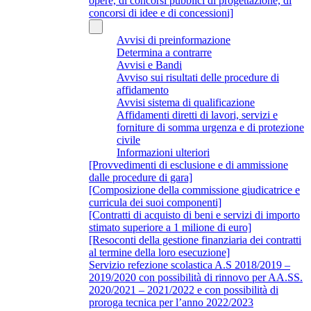
opere, di concorsi pubblici di progettazione, di
concorsi di idee e di concessioni]
Avvisi di preinformazione
Determina a contrarre
Avvisi e Bandi
Avviso sui risultati delle procedure di
affidamento
Avvisi sistema di qualificazione
Affidamenti diretti di lavori, servizi e
forniture di somma urgenza e di protezione
civile
Informazioni ulteriori
[Provvedimenti di esclusione e di ammissione
dalle procedure di gara]
[Composizione della commissione giudicatrice e
curricula dei suoi componenti]
[Contratti di acquisto di beni e servizi di importo
stimato superiore a 1 milione di euro]
[Resoconti della gestione finanziaria dei contratti
al termine della loro esecuzione]
Servizio refezione scolastica A.S 2018/2019 –
2019/2020 con possibilità di rinnovo per AA.SS.
2020/2021 – 2021/2022 e con possibilità di
proroga tecnica per l’anno 2022/2023