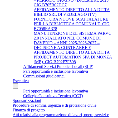
– PERIODO GIUGNO / DICEMBRE 2025.
CIG B705B02DC7
AFFIDAMENTO DIRETTO ALLA DITTA
BIBLIO SRL DI VEDELAGO (TV)
FORNITURA NUOVE SCAFFALATURE
PER LA BIBLIOTECA COMUNALE. CIG
B7058EA378
MANUTENZIONE DEL SISTEMA PARVC
2.0 INSTALLATO NEL COMUNE DI
DAVERIO – ANNI 2025-2026-2027 –
DECISIONE A CONTRARRE E
AFFIDAMENTO DIRETTO ALLA DITTA
PROJECT AUTOMATION SPA DI MONZA
(MB). CIG B702F7F598
Affidamenti Servizi Pubblici Locali (SLP)
Pari opportunità e inclusione lavorativa
Commissioni giudicatrici
Esecutiva
Pari opportunità e inclusione lavorativa
Collegio Consultivo Tecnico (CCT)
Sponsorizzazioni
Procedure di somma urgenza e di protezione civile
Finanza di progetto
Atti relativi alla programmazione di lavori, opere, servizi e