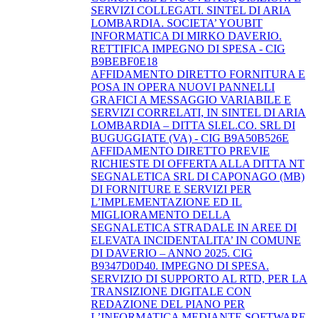
SERVIZI COLLEGATI. SINTEL DI ARIA
LOMBARDIA. SOCIETA’ YOUBIT
INFORMATICA DI MIRKO DAVERIO.
RETTIFICA IMPEGNO DI SPESA - CIG
B9BEBF0E18
AFFIDAMENTO DIRETTO FORNITURA E
POSA IN OPERA NUOVI PANNELLI
GRAFICI A MESSAGGIO VARIABILE E
SERVIZI CORRELATI, IN SINTEL DI ARIA
LOMBARDIA – DITTA SI.EL.CO. SRL DI
BUGUGGIATE (VA) - CIG B9A50B526E
AFFIDAMENTO DIRETTO PREVIE
RICHIESTE DI OFFERTA ALLA DITTA NT
SEGNALETICA SRL DI CAPONAGO (MB)
DI FORNITURE E SERVIZI PER
L’IMPLEMENTAZIONE ED IL
MIGLIORAMENTO DELLA
SEGNALETICA STRADALE IN AREE DI
ELEVATA INCIDENTALITA’ IN COMUNE
DI DAVERIO – ANNO 2025. CIG
B9347D0D40. IMPEGNO DI SPESA.
SERVIZIO DI SUPPORTO AL RTD, PER LA
TRANSIZIONE DIGITALE CON
REDAZIONE DEL PIANO PER
L’INFORMATICA MEDIANTE SOFTWARE