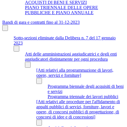
ACQUISTI DI BENI E SERVIZI
PIANO TRIENNALE DELLE OPERE
PUBBLICHE E PIANO ANNUALE
Bandi di gara e contratti fino al 31-12-2023
Sotto-sezioni eliminate dalla Delibera n. 7 del 17 gennaio
2023
Atti delle amministrazioni aggiudicatrici e degli enti
aggiudicatori distintamente per ogni procedura
[Atti relativi alla programmazione di lavori,
opere, servizi e forniture]
Programma biennale degli acquisiti di beni
e servizi
Programma triennale dei lavori pubblici
[Atti relativi alle procedure per l'affidamento di
appalti pubblici di servizi, forniture, lavori e
opere, di concorsi pubblici di progettazione, di
concorsi di idee e di concessioni]