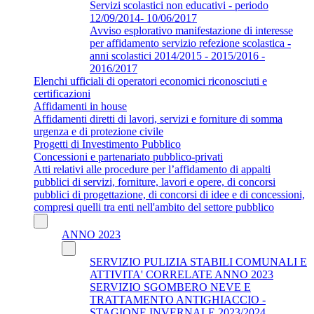
Servizi scolastici non educativi - periodo
12/09/2014- 10/06/2017
Avviso esplorativo manifestazione di interesse
per affidamento servizio refezione scolastica -
anni scolastici 2014/2015 - 2015/2016 -
2016/2017
Elenchi ufficiali di operatori economici riconosciuti e
certificazioni
Affidamenti in house
Affidamenti diretti di lavori, servizi e forniture di somma
urgenza e di protezione civile
Progetti di Investimento Pubblico
Concessioni e partenariato pubblico-privati
Atti relativi alle procedure per l’affidamento di appalti
pubblici di servizi, forniture, lavori e opere, di concorsi
pubblici di progettazione, di concorsi di idee e di concessioni,
compresi quelli tra enti nell'ambito del settore pubblico
ANNO 2023
SERVIZIO PULIZIA STABILI COMUNALI E
ATTIVITA' CORRELATE ANNO 2023
SERVIZIO SGOMBERO NEVE E
TRATTAMENTO ANTIGHIACCIO -
STAGIONE INVERNALE 2023/2024