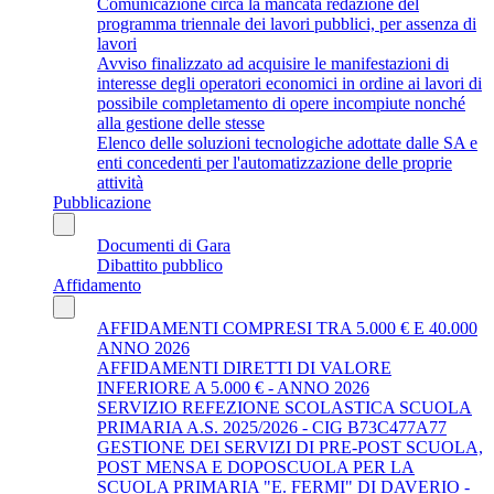
Comunicazione circa la mancata redazione del
programma triennale dei lavori pubblici, per assenza di
lavori
Avviso finalizzato ad acquisire le manifestazioni di
interesse degli operatori economici in ordine ai lavori di
possibile completamento di opere incompiute nonché
alla gestione delle stesse
Elenco delle soluzioni tecnologiche adottate dalle SA e
enti concedenti per l'automatizzazione delle proprie
attività
Pubblicazione
Documenti di Gara
Dibattito pubblico
Affidamento
AFFIDAMENTI COMPRESI TRA 5.000 € E 40.000
ANNO 2026
AFFIDAMENTI DIRETTI DI VALORE
INFERIORE A 5.000 € - ANNO 2026
SERVIZIO REFEZIONE SCOLASTICA SCUOLA
PRIMARIA A.S. 2025/2026 - CIG B73C477A77
GESTIONE DEI SERVIZI DI PRE-POST SCUOLA,
POST MENSA E DOPOSCUOLA PER LA
SCUOLA PRIMARIA "E. FERMI" DI DAVERIO -