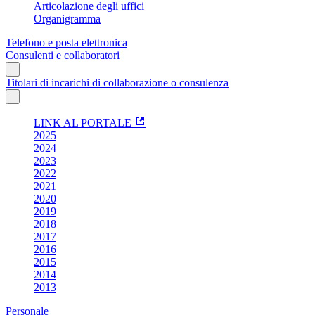
Articolazione degli uffici
Organigramma
Telefono e posta elettronica
Consulenti e collaboratori
Titolari di incarichi di collaborazione o consulenza
LINK AL PORTALE
2025
2024
2023
2022
2021
2020
2019
2018
2017
2016
2015
2014
2013
Personale