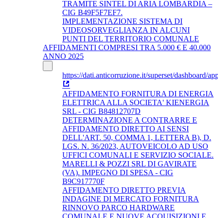
TRAMITE SINTEL DI ARIA LOMBARDIA –
CIG B49F5F7EF7.
IMPLEMENTAZIONE SISTEMA DI
VIDEOSORVEGLIANZA IN ALCUNI
PUNTI DEL TERRITORIO COMUNALE
AFFIDAMENTI COMPRESI TRA 5.000 € E 40.000
ANNO 2025
https://dati.anticorruzione.it/superset/dashboard/app
AFFIDAMENTO FORNITURA DI ENERGIA
ELETTRICA ALLA SOCIETA' KIENERGIA
SRL - CIG B84812707D
DETERMINAZIONE A CONTRARRE E
AFFIDAMENTO DIRETTO AI SENSI
DELL'ART. 50, COMMA 1, LETTERA B), D.
LGS. N. 36/2023, AUTOVEICOLO AD USO
UFFICI COMUNALI E SERVIZIO SOCIALE.
MARELLI & POZZI SRL DI GAVIRATE
(VA). IMPEGNO DI SPESA - CIG
B9C917770F
AFFIDAMENTO DIRETTO PREVIA
INDAGINE DI MERCATO FORNITURA
RINNOVO PARCO HARDWARE
COMUNALE E NUOVE ACQUISIZIONI E