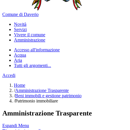
Comune di Daverio
Novità
Servizi
Vivere il comune
Amministrazione
Accesso all'informazione
Acqua
Aria
Tutti gli argomenti...
Accedi
Home
/
Amministrazione Trasparente
/
Beni immobili e gestione patrimonio
/
Patrimonio immobiliare
Amministrazione Trasparente
Espandi Menu