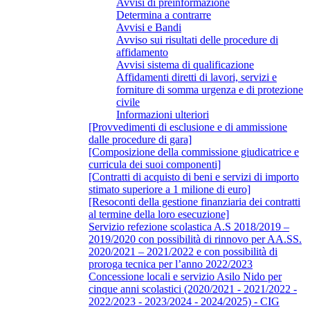
Avvisi di preinformazione
Determina a contrarre
Avvisi e Bandi
Avviso sui risultati delle procedure di
affidamento
Avvisi sistema di qualificazione
Affidamenti diretti di lavori, servizi e
forniture di somma urgenza e di protezione
civile
Informazioni ulteriori
[Provvedimenti di esclusione e di ammissione
dalle procedure di gara]
[Composizione della commissione giudicatrice e
curricula dei suoi componenti]
[Contratti di acquisto di beni e servizi di importo
stimato superiore a 1 milione di euro]
[Resoconti della gestione finanziaria dei contratti
al termine della loro esecuzione]
Servizio refezione scolastica A.S 2018/2019 –
2019/2020 con possibilità di rinnovo per AA.SS.
2020/2021 – 2021/2022 e con possibilità di
proroga tecnica per l’anno 2022/2023
Concessione locali e servizio Asilo Nido per
cinque anni scolastici (2020/2021 - 2021/2022 -
2022/2023 - 2023/2024 - 2024/2025) - CIG