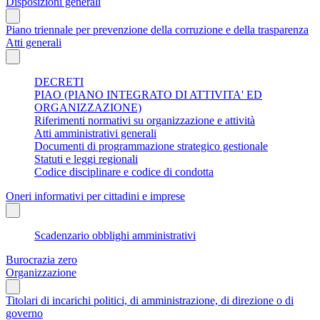
Disposizioni generali
Piano triennale per prevenzione della corruzione e della trasparenza
Atti generali
DECRETI
PIAO (PIANO INTEGRATO DI ATTIVITA' ED
ORGANIZZAZIONE)
Riferimenti normativi su organizzazione e attività
Atti amministrativi generali
Documenti di programmazione strategico gestionale
Statuti e leggi regionali
Codice disciplinare e codice di condotta
Oneri informativi per cittadini e imprese
Scadenzario obblighi amministrativi
Burocrazia zero
Organizzazione
Titolari di incarichi politici, di amministrazione, di direzione o di
governo