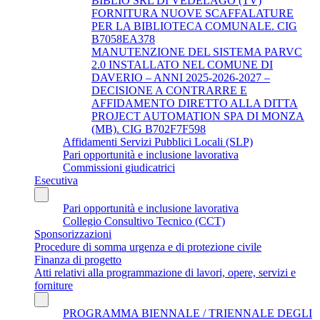
BIBLIO SRL DI VEDELAGO (TV)
FORNITURA NUOVE SCAFFALATURE
PER LA BIBLIOTECA COMUNALE. CIG
B7058EA378
MANUTENZIONE DEL SISTEMA PARVC
2.0 INSTALLATO NEL COMUNE DI
DAVERIO – ANNI 2025-2026-2027 –
DECISIONE A CONTRARRE E
AFFIDAMENTO DIRETTO ALLA DITTA
PROJECT AUTOMATION SPA DI MONZA
(MB). CIG B702F7F598
Affidamenti Servizi Pubblici Locali (SLP)
Pari opportunità e inclusione lavorativa
Commissioni giudicatrici
Esecutiva
Pari opportunità e inclusione lavorativa
Collegio Consultivo Tecnico (CCT)
Sponsorizzazioni
Procedure di somma urgenza e di protezione civile
Finanza di progetto
Atti relativi alla programmazione di lavori, opere, servizi e
forniture
PROGRAMMA BIENNALE / TRIENNALE DEGLI