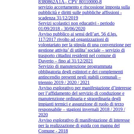
8380862A1A– CPV 80110000-8
servizio accertamento e riscossione imposta sulla
pubblicità e diritti sulle pubbliche affissioni -
scadenza 31/12/2019
Servizi scolastici non educativi - periodo
01/09/2018 - 30/06/2020
Avviso pubblico ai sensi dell’art. 56 d.lgs.
117/2017 rivolto ad organizzazioni di
volontariato per la stipula di una convenzione per
gestione attivita’ di utilita’ sociale – servizio di
trasporto cittadini residenti nel comune di
Daverio – fino al 31/12/2021
Servizio di manutenzione programmata
obbligatoria degli estintori e dei complementi
antincendio presenti negli stabili comunali –
triennio 2019 / 2020 / 2021
Avviso esplorativo per manifestazione d’interesse
per l’affidamento del servizio di conduzione e
manutenzione ordinaria e straordinaria degli
impianti termici e assunzione di ruolo di terzo
responsabile – stagioni invernali 2018 / 2019 /
2020
Avviso esplorativo di manifestazione di interesse
per la realizzazione di guida con mappa del
Comune - 2018