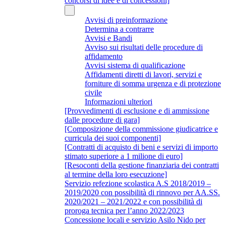
concorsi di idee e di concessioni]
Avvisi di preinformazione
Determina a contrarre
Avvisi e Bandi
Avviso sui risultati delle procedure di
affidamento
Avvisi sistema di qualificazione
Affidamenti diretti di lavori, servizi e
forniture di somma urgenza e di protezione
civile
Informazioni ulteriori
[Provvedimenti di esclusione e di ammissione
dalle procedure di gara]
[Composizione della commissione giudicatrice e
curricula dei suoi componenti]
[Contratti di acquisto di beni e servizi di importo
stimato superiore a 1 milione di euro]
[Resoconti della gestione finanziaria dei contratti
al termine della loro esecuzione]
Servizio refezione scolastica A.S 2018/2019 –
2019/2020 con possibilità di rinnovo per AA.SS.
2020/2021 – 2021/2022 e con possibilità di
proroga tecnica per l’anno 2022/2023
Concessione locali e servizio Asilo Nido per