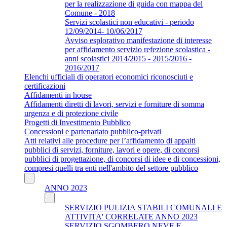
per la realizzazione di guida con mappa del
Comune - 2018
Servizi scolastici non educativi - periodo
12/09/2014- 10/06/2017
Avviso esplorativo manifestazione di interesse
per affidamento servizio refezione scolastica -
anni scolastici 2014/2015 - 2015/2016 -
2016/2017
Elenchi ufficiali di operatori economici riconosciuti e
certificazioni
Affidamenti in house
Affidamenti diretti di lavori, servizi e forniture di somma
urgenza e di protezione civile
Progetti di Investimento Pubblico
Concessioni e partenariato pubblico-privati
Atti relativi alle procedure per l’affidamento di appalti
pubblici di servizi, forniture, lavori e opere, di concorsi
pubblici di progettazione, di concorsi di idee e di concessioni,
compresi quelli tra enti nell'ambito del settore pubblico
ANNO 2023
SERVIZIO PULIZIA STABILI COMUNALI E
ATTIVITA' CORRELATE ANNO 2023
SERVIZIO SGOMBERO NEVE E