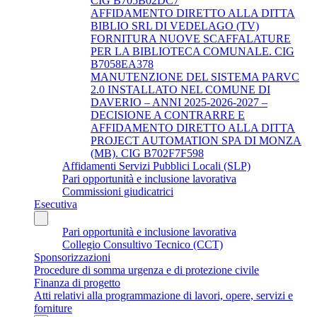
CIG B705B02DC7
AFFIDAMENTO DIRETTO ALLA DITTA
BIBLIO SRL DI VEDELAGO (TV)
FORNITURA NUOVE SCAFFALATURE
PER LA BIBLIOTECA COMUNALE. CIG
B7058EA378
MANUTENZIONE DEL SISTEMA PARVC
2.0 INSTALLATO NEL COMUNE DI
DAVERIO – ANNI 2025-2026-2027 –
DECISIONE A CONTRARRE E
AFFIDAMENTO DIRETTO ALLA DITTA
PROJECT AUTOMATION SPA DI MONZA
(MB). CIG B702F7F598
Affidamenti Servizi Pubblici Locali (SLP)
Pari opportunità e inclusione lavorativa
Commissioni giudicatrici
Esecutiva
Pari opportunità e inclusione lavorativa
Collegio Consultivo Tecnico (CCT)
Sponsorizzazioni
Procedure di somma urgenza e di protezione civile
Finanza di progetto
Atti relativi alla programmazione di lavori, opere, servizi e
forniture