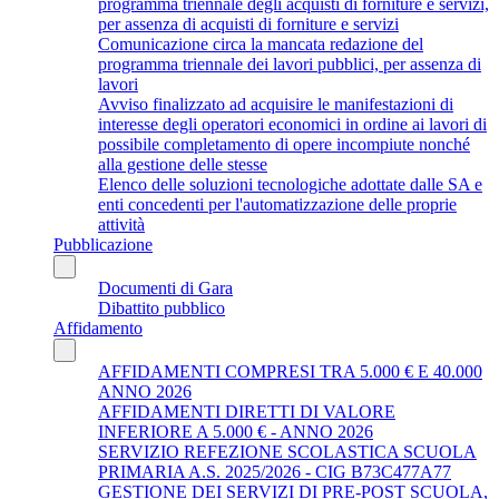
programma triennale degli acquisti di forniture e servizi,
per assenza di acquisti di forniture e servizi
Comunicazione circa la mancata redazione del
programma triennale dei lavori pubblici, per assenza di
lavori
Avviso finalizzato ad acquisire le manifestazioni di
interesse degli operatori economici in ordine ai lavori di
possibile completamento di opere incompiute nonché
alla gestione delle stesse
Elenco delle soluzioni tecnologiche adottate dalle SA e
enti concedenti per l'automatizzazione delle proprie
attività
Pubblicazione
Documenti di Gara
Dibattito pubblico
Affidamento
AFFIDAMENTI COMPRESI TRA 5.000 € E 40.000
ANNO 2026
AFFIDAMENTI DIRETTI DI VALORE
INFERIORE A 5.000 € - ANNO 2026
SERVIZIO REFEZIONE SCOLASTICA SCUOLA
PRIMARIA A.S. 2025/2026 - CIG B73C477A77
GESTIONE DEI SERVIZI DI PRE-POST SCUOLA,