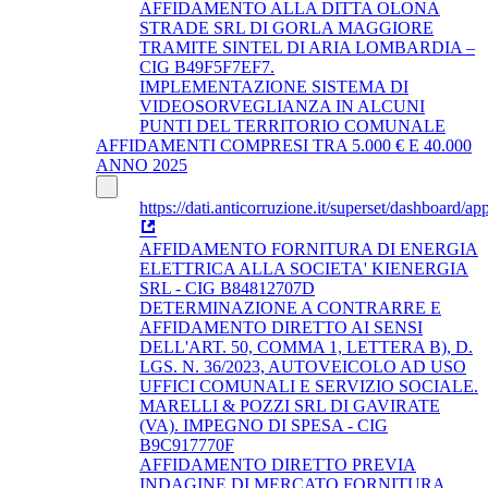
AFFIDAMENTO ALLA DITTA OLONA
STRADE SRL DI GORLA MAGGIORE
TRAMITE SINTEL DI ARIA LOMBARDIA –
CIG B49F5F7EF7.
IMPLEMENTAZIONE SISTEMA DI
VIDEOSORVEGLIANZA IN ALCUNI
PUNTI DEL TERRITORIO COMUNALE
AFFIDAMENTI COMPRESI TRA 5.000 € E 40.000
ANNO 2025
https://dati.anticorruzione.it/superset/dashboard/app
AFFIDAMENTO FORNITURA DI ENERGIA
ELETTRICA ALLA SOCIETA' KIENERGIA
SRL - CIG B84812707D
DETERMINAZIONE A CONTRARRE E
AFFIDAMENTO DIRETTO AI SENSI
DELL'ART. 50, COMMA 1, LETTERA B), D.
LGS. N. 36/2023, AUTOVEICOLO AD USO
UFFICI COMUNALI E SERVIZIO SOCIALE.
MARELLI & POZZI SRL DI GAVIRATE
(VA). IMPEGNO DI SPESA - CIG
B9C917770F
AFFIDAMENTO DIRETTO PREVIA
INDAGINE DI MERCATO FORNITURA