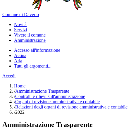
Comune di Daverio
Novità
Servizi
Vivere il comune
Amministrazione
Accesso all'informazione
Acqua
Aria
Tutti gli argomenti...
Accedi
Home
/
Amministrazione Trasparente
/
Controlli e rilievi sull'amministrazione
/
Organi di revisione amministrativa e contabile
/
Relazioni degli organi di revisione amministrativa e contabile
/
2022
Amministrazione Trasparente