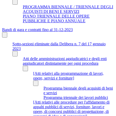
PROGRAMMA BIENNALE / TRIENNALE DEGLI
ACQUISTI DI BENI E SERVIZI
PIANO TRIENNALE DELLE OPERE
PUBBLICHE E PIANO ANNUALE
Bandi di gara e contratti fino al 31-12-2023
Sotto-sezioni eliminate dalla Delibera n. 7 del 17 gennaio
2023
Atti delle amministrazioni aggiudicatrici e degli enti
aggiudicatori distintamente per ogni procedura
[Atti relativi alla programmazione di lavori,
opere, servizi e forniture]
Programma biennale degli acquisiti di beni
e servizi
Programma triennale dei lavori pubblici
[Atti relativi alle procedure per l'affidamento di
appalti pubblici di servizi, forniture, lavori e
opere, di concorsi pubblici di progettazione, di