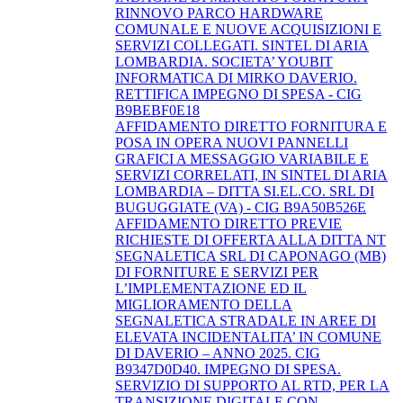
RINNOVO PARCO HARDWARE
COMUNALE E NUOVE ACQUISIZIONI E
SERVIZI COLLEGATI. SINTEL DI ARIA
LOMBARDIA. SOCIETA’ YOUBIT
INFORMATICA DI MIRKO DAVERIO.
RETTIFICA IMPEGNO DI SPESA - CIG
B9BEBF0E18
AFFIDAMENTO DIRETTO FORNITURA E
POSA IN OPERA NUOVI PANNELLI
GRAFICI A MESSAGGIO VARIABILE E
SERVIZI CORRELATI, IN SINTEL DI ARIA
LOMBARDIA – DITTA SI.EL.CO. SRL DI
BUGUGGIATE (VA) - CIG B9A50B526E
AFFIDAMENTO DIRETTO PREVIE
RICHIESTE DI OFFERTA ALLA DITTA NT
SEGNALETICA SRL DI CAPONAGO (MB)
DI FORNITURE E SERVIZI PER
L’IMPLEMENTAZIONE ED IL
MIGLIORAMENTO DELLA
SEGNALETICA STRADALE IN AREE DI
ELEVATA INCIDENTALITA’ IN COMUNE
DI DAVERIO – ANNO 2025. CIG
B9347D0D40. IMPEGNO DI SPESA.
SERVIZIO DI SUPPORTO AL RTD, PER LA
TRANSIZIONE DIGITALE CON