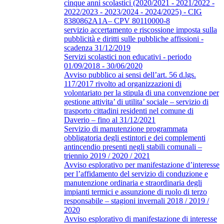
cinque anni scolastici (2020/2021 - 2021/2022 -
2022/2023 - 2023/2024 - 2024/2025) - CIG
8380862A1A– CPV 80110000-8
servizio accertamento e riscossione imposta sulla
pubblicità e diritti sulle pubbliche affissioni -
scadenza 31/12/2019
Servizi scolastici non educativi - periodo
01/09/2018 - 30/06/2020
Avviso pubblico ai sensi dell’art. 56 d.lgs.
117/2017 rivolto ad organizzazioni di
volontariato per la stipula di una convenzione per
gestione attivita’ di utilita’ sociale – servizio di
trasporto cittadini residenti nel comune di
Daverio – fino al 31/12/2021
Servizio di manutenzione programmata
obbligatoria degli estintori e dei complementi
antincendio presenti negli stabili comunali –
triennio 2019 / 2020 / 2021
Avviso esplorativo per manifestazione d’interesse
per l’affidamento del servizio di conduzione e
manutenzione ordinaria e straordinaria degli
impianti termici e assunzione di ruolo di terzo
responsabile – stagioni invernali 2018 / 2019 /
2020
Avviso esplorativo di manifestazione di interesse