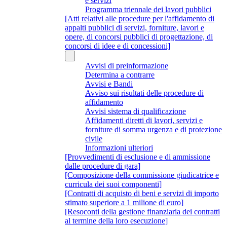
e servizi
Programma triennale dei lavori pubblici
[Atti relativi alle procedure per l'affidamento di
appalti pubblici di servizi, forniture, lavori e
opere, di concorsi pubblici di progettazione, di
concorsi di idee e di concessioni]
Avvisi di preinformazione
Determina a contrarre
Avvisi e Bandi
Avviso sui risultati delle procedure di
affidamento
Avvisi sistema di qualificazione
Affidamenti diretti di lavori, servizi e
forniture di somma urgenza e di protezione
civile
Informazioni ulteriori
[Provvedimenti di esclusione e di ammissione
dalle procedure di gara]
[Composizione della commissione giudicatrice e
curricula dei suoi componenti]
[Contratti di acquisto di beni e servizi di importo
stimato superiore a 1 milione di euro]
[Resoconti della gestione finanziaria dei contratti
al termine della loro esecuzione]