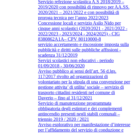
Servizio refezione scolastica A.S 2018/2019 –
2019/2020 con possibilità di rinnovo per AA.SS.
2020/2021 – 2021/2022 e con possibilità di
proroga tecnica per l’anno 2022/2023
Concessione locali e servizio Asilo Nido per
cinque anni scolastici (2020/2021 - 2021/2022 -
2022/2023 - 2023/2024 - 2024/2025) - CIG
8380862A1A– CPV 80110000-8
servizio accertamento e riscossione imposta sulla
pubblicità e diritti sulle pubbliche affissioni -
scadenza 31/12/2019
Servizi scolastici non educativi - periodo
01/09/2018 - 30/06/2020
Avviso pubblico ai sensi dell’art. 56 d.lgs.
117/2017 rivolto ad organizzazioni di
volontariato per la stipula di una convenzione per
gestione attivita’ di utilita’ sociale – servizio di
trasporto cittadini residenti nel comune di
Daverio – fino al 31/12/2021
Servizio di manutenzione programmata
obbligatoria degli estintori e dei complementi
antincendio presenti negli stabili comunali –
triennio 2019 / 2020 / 2021
Avviso esplorativo per manifestazione d’interesse
per l’affidamento del servizio di conduzione e