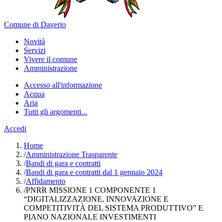
Comune di Daverio
Novità
Servizi
Vivere il comune
Amministrazione
Accesso all'informazione
Acqua
Aria
Tutti gli argomenti...
Accedi
Home
/
Amministrazione Trasparente
/
Bandi di gara e contratti
/
Bandi di gara e contratti dal 1 gennaio 2024
/
Affidamento
/
PNRR MISSIONE 1 COMPONENTE 1
“DIGITALIZZAZIONE, INNOVAZIONE E
COMPETITIVITÀ DEL SISTEMA PRODUTTIVO” E
PIANO NAZIONALE INVESTIMENTI