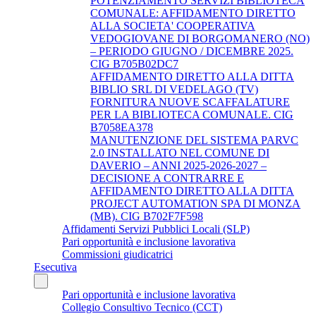
POTENZIAMENTO SERVIZI BIBLIOTECA
COMUNALE: AFFIDAMENTO DIRETTO
ALLA SOCIETA' COOPERATIVA
VEDOGIOVANE DI BORGOMANERO (NO)
– PERIODO GIUGNO / DICEMBRE 2025.
CIG B705B02DC7
AFFIDAMENTO DIRETTO ALLA DITTA
BIBLIO SRL DI VEDELAGO (TV)
FORNITURA NUOVE SCAFFALATURE
PER LA BIBLIOTECA COMUNALE. CIG
B7058EA378
MANUTENZIONE DEL SISTEMA PARVC
2.0 INSTALLATO NEL COMUNE DI
DAVERIO – ANNI 2025-2026-2027 –
DECISIONE A CONTRARRE E
AFFIDAMENTO DIRETTO ALLA DITTA
PROJECT AUTOMATION SPA DI MONZA
(MB). CIG B702F7F598
Affidamenti Servizi Pubblici Locali (SLP)
Pari opportunità e inclusione lavorativa
Commissioni giudicatrici
Esecutiva
Pari opportunità e inclusione lavorativa
Collegio Consultivo Tecnico (CCT)