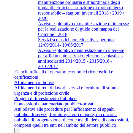
manutenzione ordinaria e straordinaria degli
impianti termici e assunzione di ruolo di terzo
responsabile – stagioni invernali 2018 / 2019 /
2020
Avviso esplorativo di manifestazione di interesse
per la realizzazione di guida con mappa del
Comune - 2018
Servizi scolastici non educativi - periodo
12/09/2014- 10/06/2017
Avviso esplorativo manifestazione di interesse
per affidamento servizio refezione scolastica -
anni scolastici 2014/2015 - 2015/2016 -
2016/2017
Elenchi ufficiali di operatori economici riconosciuti e
certificazioni
Affidamenti in house
Affidamenti diretti di lavori, servizi e forniture di somma
urgenza e di protezione civile
Progetti di Investimento Pubblico
Concessioni e partenariato pubblico-privati
Atti relativi alle procedure per l’affidamento di appalti
pubblici di servizi, forniture, lavori e opere, di concorsi
pubblici di progettazione, di concorsi di idee e di concessioni,
compresi quelli tra enti nell'ambito del settore pubblico