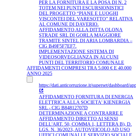
PER LA FORNITURA E LA POSA DI N. 2
TOTEM NEI PUNTI ESCURSIONISTICI
DEL PROGETTO “PIANE E LUOGHI
VISCONTEI DEL VARESOTTO” RELATIVA
AL COMUNE DI DAVERIO.
AFFIDAMENTO ALLA DITTA OLONA
STRADE SRL DI GORLA MAGGIORE
TRAMITE SINTEL DI ARIA LOMBARDIA –
CIG B49F5F7EF7.
IMPLEMENTAZIONE SISTEMA DI
VIDEOSORVEGLIANZA IN ALCUNI
PUNTI DEL TERRITORIO COMUNALE
AFFIDAMENTI COMPRESI TRA 5.000 € E 40.000
ANNO 2025
https://dati.anticorruzione.it/superset/dashboard/app
AFFIDAMENTO FORNITURA DI ENERGIA
ELETTRICA ALLA SOCIETA' KIENERGIA
SRL - CIG B84812707D
DETERMINAZIONE A CONTRARRE E
AFFIDAMENTO DIRETTO AI SENSI
DELL'ART. 50, COMMA 1, LETTERA B), D.
LGS. N. 36/2023, AUTOVEICOLO AD USO
UFFICI COMUNALI E SERVIZIO SOCIALE.