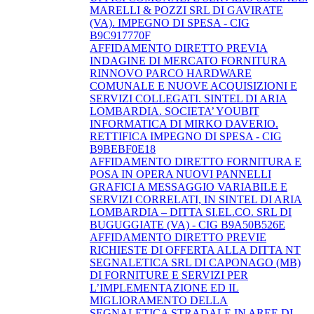
MARELLI & POZZI SRL DI GAVIRATE
(VA). IMPEGNO DI SPESA - CIG
B9C917770F
AFFIDAMENTO DIRETTO PREVIA
INDAGINE DI MERCATO FORNITURA
RINNOVO PARCO HARDWARE
COMUNALE E NUOVE ACQUISIZIONI E
SERVIZI COLLEGATI. SINTEL DI ARIA
LOMBARDIA. SOCIETA’ YOUBIT
INFORMATICA DI MIRKO DAVERIO.
RETTIFICA IMPEGNO DI SPESA - CIG
B9BEBF0E18
AFFIDAMENTO DIRETTO FORNITURA E
POSA IN OPERA NUOVI PANNELLI
GRAFICI A MESSAGGIO VARIABILE E
SERVIZI CORRELATI, IN SINTEL DI ARIA
LOMBARDIA – DITTA SI.EL.CO. SRL DI
BUGUGGIATE (VA) - CIG B9A50B526E
AFFIDAMENTO DIRETTO PREVIE
RICHIESTE DI OFFERTA ALLA DITTA NT
SEGNALETICA SRL DI CAPONAGO (MB)
DI FORNITURE E SERVIZI PER
L’IMPLEMENTAZIONE ED IL
MIGLIORAMENTO DELLA
SEGNALETICA STRADALE IN AREE DI