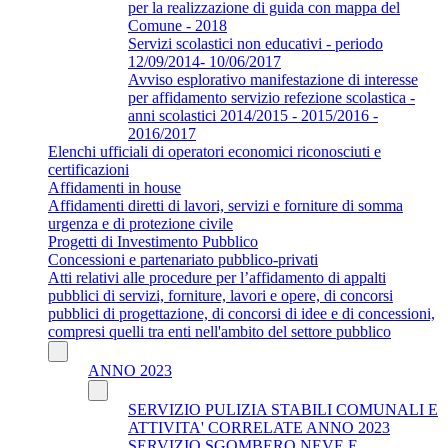
per la realizzazione di guida con mappa del
Comune - 2018
Servizi scolastici non educativi - periodo
12/09/2014- 10/06/2017
Avviso esplorativo manifestazione di interesse
per affidamento servizio refezione scolastica -
anni scolastici 2014/2015 - 2015/2016 -
2016/2017
Elenchi ufficiali di operatori economici riconosciuti e
certificazioni
Affidamenti in house
Affidamenti diretti di lavori, servizi e forniture di somma
urgenza e di protezione civile
Progetti di Investimento Pubblico
Concessioni e partenariato pubblico-privati
Atti relativi alle procedure per l’affidamento di appalti
pubblici di servizi, forniture, lavori e opere, di concorsi
pubblici di progettazione, di concorsi di idee e di concessioni,
compresi quelli tra enti nell'ambito del settore pubblico
ANNO 2023
SERVIZIO PULIZIA STABILI COMUNALI E
ATTIVITA' CORRELATE ANNO 2023
SERVIZIO SGOMBERO NEVE E