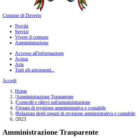
Comune di Daverio
Novità
Servizi
Vivere il comune
Amministrazione
Accesso all'informazione
Acqua
Aria
Tutti gli argomenti...
Accedi
Home
/
Amministrazione Trasparente
/
Controlli e rilievi sull'amministrazione
/
Organi di revisione amministrativa e contabile
/
Relazioni degli organi di revisione amministrativa e contabile
/
2023
Amministrazione Trasparente