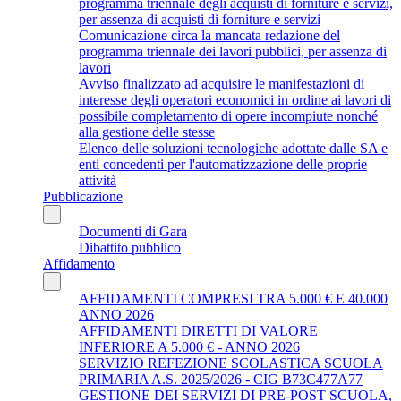
programma triennale degli acquisti di forniture e servizi,
per assenza di acquisti di forniture e servizi
Comunicazione circa la mancata redazione del
programma triennale dei lavori pubblici, per assenza di
lavori
Avviso finalizzato ad acquisire le manifestazioni di
interesse degli operatori economici in ordine ai lavori di
possibile completamento di opere incompiute nonché
alla gestione delle stesse
Elenco delle soluzioni tecnologiche adottate dalle SA e
enti concedenti per l'automatizzazione delle proprie
attività
Pubblicazione
Documenti di Gara
Dibattito pubblico
Affidamento
AFFIDAMENTI COMPRESI TRA 5.000 € E 40.000
ANNO 2026
AFFIDAMENTI DIRETTI DI VALORE
INFERIORE A 5.000 € - ANNO 2026
SERVIZIO REFEZIONE SCOLASTICA SCUOLA
PRIMARIA A.S. 2025/2026 - CIG B73C477A77
GESTIONE DEI SERVIZI DI PRE-POST SCUOLA,