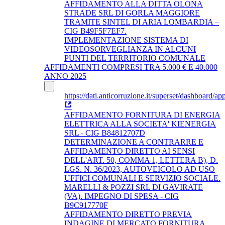
AFFIDAMENTO ALLA DITTA OLONA
STRADE SRL DI GORLA MAGGIORE
TRAMITE SINTEL DI ARIA LOMBARDIA –
CIG B49F5F7EF7.
IMPLEMENTAZIONE SISTEMA DI
VIDEOSORVEGLIANZA IN ALCUNI
PUNTI DEL TERRITORIO COMUNALE
AFFIDAMENTI COMPRESI TRA 5.000 € E 40.000
ANNO 2025
https://dati.anticorruzione.it/superset/dashboard/app
AFFIDAMENTO FORNITURA DI ENERGIA
ELETTRICA ALLA SOCIETA' KIENERGIA
SRL - CIG B84812707D
DETERMINAZIONE A CONTRARRE E
AFFIDAMENTO DIRETTO AI SENSI
DELL'ART. 50, COMMA 1, LETTERA B), D.
LGS. N. 36/2023, AUTOVEICOLO AD USO
UFFICI COMUNALI E SERVIZIO SOCIALE.
MARELLI & POZZI SRL DI GAVIRATE
(VA). IMPEGNO DI SPESA - CIG
B9C917770F
AFFIDAMENTO DIRETTO PREVIA
INDAGINE DI MERCATO FORNITURA