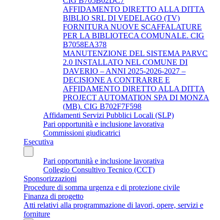
CIG B705B02DC7
AFFIDAMENTO DIRETTO ALLA DITTA
BIBLIO SRL DI VEDELAGO (TV)
FORNITURA NUOVE SCAFFALATURE
PER LA BIBLIOTECA COMUNALE. CIG
B7058EA378
MANUTENZIONE DEL SISTEMA PARVC
2.0 INSTALLATO NEL COMUNE DI
DAVERIO – ANNI 2025-2026-2027 –
DECISIONE A CONTRARRE E
AFFIDAMENTO DIRETTO ALLA DITTA
PROJECT AUTOMATION SPA DI MONZA
(MB). CIG B702F7F598
Affidamenti Servizi Pubblici Locali (SLP)
Pari opportunità e inclusione lavorativa
Commissioni giudicatrici
Esecutiva
Pari opportunità e inclusione lavorativa
Collegio Consultivo Tecnico (CCT)
Sponsorizzazioni
Procedure di somma urgenza e di protezione civile
Finanza di progetto
Atti relativi alla programmazione di lavori, opere, servizi e
forniture