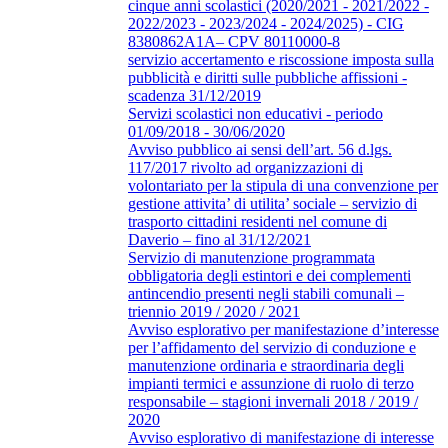
cinque anni scolastici (2020/2021 - 2021/2022 -
2022/2023 - 2023/2024 - 2024/2025) - CIG
8380862A1A– CPV 80110000-8
servizio accertamento e riscossione imposta sulla
pubblicità e diritti sulle pubbliche affissioni -
scadenza 31/12/2019
Servizi scolastici non educativi - periodo
01/09/2018 - 30/06/2020
Avviso pubblico ai sensi dell’art. 56 d.lgs.
117/2017 rivolto ad organizzazioni di
volontariato per la stipula di una convenzione per
gestione attivita’ di utilita’ sociale – servizio di
trasporto cittadini residenti nel comune di
Daverio – fino al 31/12/2021
Servizio di manutenzione programmata
obbligatoria degli estintori e dei complementi
antincendio presenti negli stabili comunali –
triennio 2019 / 2020 / 2021
Avviso esplorativo per manifestazione d’interesse
per l’affidamento del servizio di conduzione e
manutenzione ordinaria e straordinaria degli
impianti termici e assunzione di ruolo di terzo
responsabile – stagioni invernali 2018 / 2019 /
2020
Avviso esplorativo di manifestazione di interesse