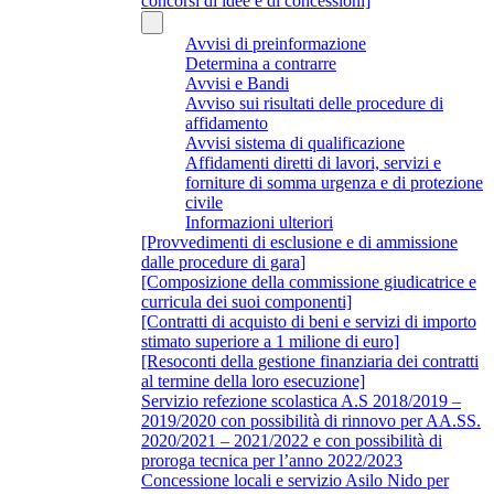
concorsi di idee e di concessioni]
Avvisi di preinformazione
Determina a contrarre
Avvisi e Bandi
Avviso sui risultati delle procedure di
affidamento
Avvisi sistema di qualificazione
Affidamenti diretti di lavori, servizi e
forniture di somma urgenza e di protezione
civile
Informazioni ulteriori
[Provvedimenti di esclusione e di ammissione
dalle procedure di gara]
[Composizione della commissione giudicatrice e
curricula dei suoi componenti]
[Contratti di acquisto di beni e servizi di importo
stimato superiore a 1 milione di euro]
[Resoconti della gestione finanziaria dei contratti
al termine della loro esecuzione]
Servizio refezione scolastica A.S 2018/2019 –
2019/2020 con possibilità di rinnovo per AA.SS.
2020/2021 – 2021/2022 e con possibilità di
proroga tecnica per l’anno 2022/2023
Concessione locali e servizio Asilo Nido per