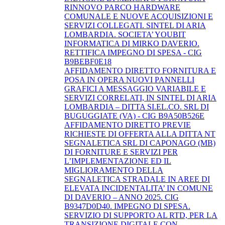
RINNOVO PARCO HARDWARE
COMUNALE E NUOVE ACQUISIZIONI E
SERVIZI COLLEGATI. SINTEL DI ARIA
LOMBARDIA. SOCIETA’ YOUBIT
INFORMATICA DI MIRKO DAVERIO.
RETTIFICA IMPEGNO DI SPESA - CIG
B9BEBF0E18
AFFIDAMENTO DIRETTO FORNITURA E
POSA IN OPERA NUOVI PANNELLI
GRAFICI A MESSAGGIO VARIABILE E
SERVIZI CORRELATI, IN SINTEL DI ARIA
LOMBARDIA – DITTA SI.EL.CO. SRL DI
BUGUGGIATE (VA) - CIG B9A50B526E
AFFIDAMENTO DIRETTO PREVIE
RICHIESTE DI OFFERTA ALLA DITTA NT
SEGNALETICA SRL DI CAPONAGO (MB)
DI FORNITURE E SERVIZI PER
L’IMPLEMENTAZIONE ED IL
MIGLIORAMENTO DELLA
SEGNALETICA STRADALE IN AREE DI
ELEVATA INCIDENTALITA’ IN COMUNE
DI DAVERIO – ANNO 2025. CIG
B9347D0D40. IMPEGNO DI SPESA.
SERVIZIO DI SUPPORTO AL RTD, PER LA
TRANSIZIONE DIGITALE CON