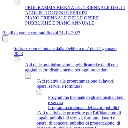
PROGRAMMA BIENNALE / TRIENNALE DEGLI
ACQUISTI DI BENI E SERVIZI
PIANO TRIENNALE DELLE OPERE
PUBBLICHE E PIANO ANNUALE
Bandi di gara e contratti fino al 31-12-2023
Sotto-sezioni eliminate dalla Delibera n. 7 del 17 gennaio
2023
Atti delle amministrazioni aggiudicatrici e degli enti
aggiudicatori distintamente per ogni procedura
[Atti relativi alla programmazione di lavori,
opere, servizi e forniture]
Programma biennale degli acquisiti di beni
e servizi
Programma triennale dei lavori pubblici
[Atti relativi alle procedure per l'affidamento di
appalti pubblici di servizi, forniture, lavori e
opere, di concorsi pubblici di progettazione, di