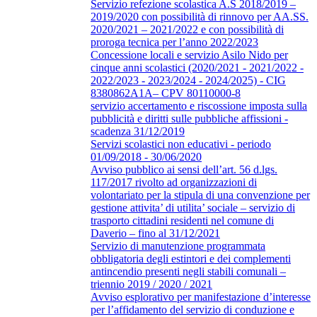
Servizio refezione scolastica A.S 2018/2019 –
2019/2020 con possibilità di rinnovo per AA.SS.
2020/2021 – 2021/2022 e con possibilità di
proroga tecnica per l’anno 2022/2023
Concessione locali e servizio Asilo Nido per
cinque anni scolastici (2020/2021 - 2021/2022 -
2022/2023 - 2023/2024 - 2024/2025) - CIG
8380862A1A– CPV 80110000-8
servizio accertamento e riscossione imposta sulla
pubblicità e diritti sulle pubbliche affissioni -
scadenza 31/12/2019
Servizi scolastici non educativi - periodo
01/09/2018 - 30/06/2020
Avviso pubblico ai sensi dell’art. 56 d.lgs.
117/2017 rivolto ad organizzazioni di
volontariato per la stipula di una convenzione per
gestione attivita’ di utilita’ sociale – servizio di
trasporto cittadini residenti nel comune di
Daverio – fino al 31/12/2021
Servizio di manutenzione programmata
obbligatoria degli estintori e dei complementi
antincendio presenti negli stabili comunali –
triennio 2019 / 2020 / 2021
Avviso esplorativo per manifestazione d’interesse
per l’affidamento del servizio di conduzione e