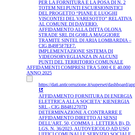
PER LA FORNITURA E LA POSA DI N. 2
TOTEM NEI PUNTI ESCURSIONISTICI
DEL PROGETTO “PIANE E LUOGHI
VISCONTEI DEL VARESOTTO” RELATIVA
AL COMUNE DI DAVERIO.
AFFIDAMENTO ALLA DITTA OLONA
STRADE SRL DI GORLA MAGGIORE
TRAMITE SINTEL DI ARIA LOMBARDIA –
CIG B49F5F7EF7.
IMPLEMENTAZIONE SISTEMA DI
VIDEOSORVEGLIANZA IN ALCUNI
PUNTI DEL TERRITORIO COMUNALE
AFFIDAMENTI COMPRESI TRA 5.000 € E 40.000
ANNO 2025
https://dati.anticorruzione.it/superset/dashboard/app
AFFIDAMENTO FORNITURA DI ENERGIA
ELETTRICA ALLA SOCIETA' KIENERGIA
SRL - CIG B84812707D
DETERMINAZIONE A CONTRARRE E
AFFIDAMENTO DIRETTO AI SENSI
DELL'ART. 50, COMMA 1, LETTERA B), D.
LGS. N. 36/2023, AUTOVEICOLO AD USO
UFFICI COMUNALI E SERVIZIO SOCIALE.