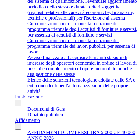
del sistema di qualificazione, l'eventuale aggiornamento
periodico dello stesso e durata, criteri soggettivi
(requisiti relativi alle capacità economiche, finanziarie,
tecniche e professionali) per l'iscrizione al sistema
Comunicazione circa la mancata redazione del
programma triennale degli acquisti di forniture e servizi,
per assenza di acquisti di forniture e servizi
Comunicazione circa la mancata redazione del
programma triennale dei lavori pubblici, per assenza di
lavori
Avviso finalizzato ad acquisire le manifestazioni di
interesse degli operatori economici in ordine ai lavori di
possibile completamento di opere incompiute nonché
alla gestione delle stesse
Elenco delle soluzioni tecnologiche adottate dalle SA e
enti concedenti per l'automatizzazione delle proprie
attività
Pubblicazione
Documenti di Gara
Dibattito pubblico
Affidamento
AFFIDAMENTI COMPRESI TRA 5.000 € E 40.000
ANNO 2026