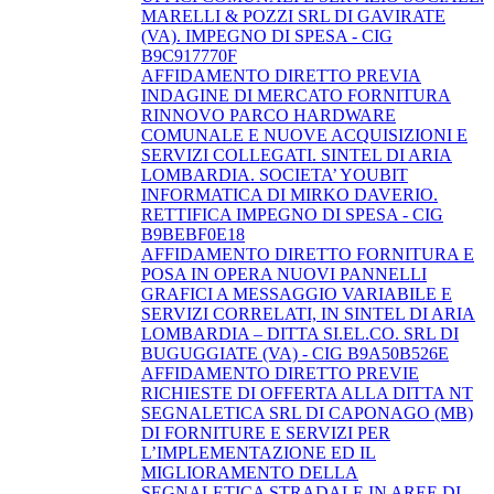
MARELLI & POZZI SRL DI GAVIRATE
(VA). IMPEGNO DI SPESA - CIG
B9C917770F
AFFIDAMENTO DIRETTO PREVIA
INDAGINE DI MERCATO FORNITURA
RINNOVO PARCO HARDWARE
COMUNALE E NUOVE ACQUISIZIONI E
SERVIZI COLLEGATI. SINTEL DI ARIA
LOMBARDIA. SOCIETA’ YOUBIT
INFORMATICA DI MIRKO DAVERIO.
RETTIFICA IMPEGNO DI SPESA - CIG
B9BEBF0E18
AFFIDAMENTO DIRETTO FORNITURA E
POSA IN OPERA NUOVI PANNELLI
GRAFICI A MESSAGGIO VARIABILE E
SERVIZI CORRELATI, IN SINTEL DI ARIA
LOMBARDIA – DITTA SI.EL.CO. SRL DI
BUGUGGIATE (VA) - CIG B9A50B526E
AFFIDAMENTO DIRETTO PREVIE
RICHIESTE DI OFFERTA ALLA DITTA NT
SEGNALETICA SRL DI CAPONAGO (MB)
DI FORNITURE E SERVIZI PER
L’IMPLEMENTAZIONE ED IL
MIGLIORAMENTO DELLA
SEGNALETICA STRADALE IN AREE DI