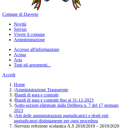
Comune di Daverio
Novità
Servizi
Vivere il comune
Amministrazione
Accesso all'informazione
Acqua
Aria
Tutti gli argomenti...
Accedi
Home
/
Amministrazione Trasparente
/
Bandi di gara e contratti
/
Bandi di gara e contratti fino al 31-12-2023
/
Sotto-sezioni eliminate dalla Delibera n. 7 del 17 gennaio
2023
/
Atti delle amministrazioni aggiudicatrici e degli enti
aggiudicatori distintamente per ogni procedura
/
Servizio refezione scolastica A.S 2018/2019 – 2019/2020