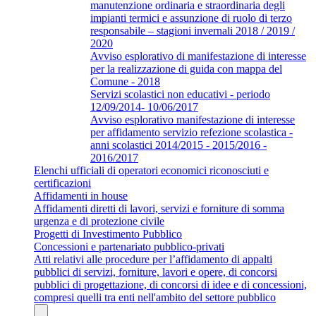
manutenzione ordinaria e straordinaria degli
impianti termici e assunzione di ruolo di terzo
responsabile – stagioni invernali 2018 / 2019 /
2020
Avviso esplorativo di manifestazione di interesse
per la realizzazione di guida con mappa del
Comune - 2018
Servizi scolastici non educativi - periodo
12/09/2014- 10/06/2017
Avviso esplorativo manifestazione di interesse
per affidamento servizio refezione scolastica -
anni scolastici 2014/2015 - 2015/2016 -
2016/2017
Elenchi ufficiali di operatori economici riconosciuti e
certificazioni
Affidamenti in house
Affidamenti diretti di lavori, servizi e forniture di somma
urgenza e di protezione civile
Progetti di Investimento Pubblico
Concessioni e partenariato pubblico-privati
Atti relativi alle procedure per l’affidamento di appalti
pubblici di servizi, forniture, lavori e opere, di concorsi
pubblici di progettazione, di concorsi di idee e di concessioni,
compresi quelli tra enti nell'ambito del settore pubblico