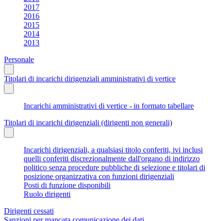
2017
2016
2015
2014
2013
Personale
Titolari di incarichi dirigenziali amministrativi di vertice
Incarichi amministrativi di vertice - in formato tabellare
Titolari di incarichi dirigenziali (dirigenti non generali)
Incarichi dirigenziali, a qualsiasi titolo conferiti, ivi inclusi
quelli conferiti discrezionalmente dall'organo di indirizzo
politico senza procedure pubbliche di selezione e titolari di
posizione organizzativa con funzioni dirigenziali
Posti di funzione disponibili
Ruolo dirigenti
Dirigenti cessati
Sanzioni per mancata comunicazione dei dati