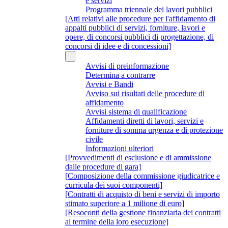
e servizi
Programma triennale dei lavori pubblici
[Atti relativi alle procedure per l'affidamento di
appalti pubblici di servizi, forniture, lavori e
opere, di concorsi pubblici di progettazione, di
concorsi di idee e di concessioni]
Avvisi di preinformazione
Determina a contrarre
Avvisi e Bandi
Avviso sui risultati delle procedure di
affidamento
Avvisi sistema di qualificazione
Affidamenti diretti di lavori, servizi e
forniture di somma urgenza e di protezione
civile
Informazioni ulteriori
[Provvedimenti di esclusione e di ammissione
dalle procedure di gara]
[Composizione della commissione giudicatrice e
curricula dei suoi componenti]
[Contratti di acquisto di beni e servizi di importo
stimato superiore a 1 milione di euro]
[Resoconti della gestione finanziaria dei contratti
al termine della loro esecuzione]