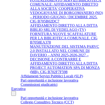
POTENZIAMENTO SERVIZI BIBLIOTECA
COMUNALE: AFFIDAMENTO DIRETTO
ALLA SOCIETA' COOPERATIVA
VEDOGIOVANE DI BORGOMANERO (NO)
– PERIODO GIUGNO / DICEMBRE 2025.
CIG B705B02DC7
AFFIDAMENTO DIRETTO ALLA DITTA
BIBLIO SRL DI VEDELAGO (TV)
FORNITURA NUOVE SCAFFALATURE
PER LA BIBLIOTECA COMUNALE. CIG
B7058EA378
MANUTENZIONE DEL SISTEMA PARVC
2.0 INSTALLATO NEL COMUNE DI
DAVERIO – ANNI 2025-2026-2027 –
DECISIONE A CONTRARRE E
AFFIDAMENTO DIRETTO ALLA DITTA
PROJECT AUTOMATION SPA DI MONZA
(MB). CIG B702F7F598
Affidamenti Servizi Pubblici Locali (SLP)
Pari opportunità e inclusione lavorativa
Commissioni giudicatrici
Esecutiva
Pari opportunità e inclusione lavorativa
Collegio Consultivo Tecnico (CCT)