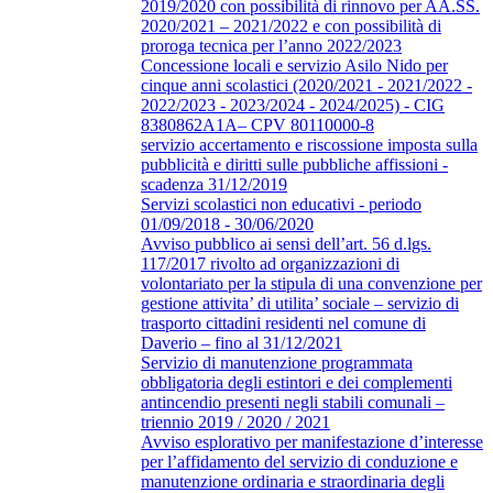
2019/2020 con possibilità di rinnovo per AA.SS.
2020/2021 – 2021/2022 e con possibilità di
proroga tecnica per l’anno 2022/2023
Concessione locali e servizio Asilo Nido per
cinque anni scolastici (2020/2021 - 2021/2022 -
2022/2023 - 2023/2024 - 2024/2025) - CIG
8380862A1A– CPV 80110000-8
servizio accertamento e riscossione imposta sulla
pubblicità e diritti sulle pubbliche affissioni -
scadenza 31/12/2019
Servizi scolastici non educativi - periodo
01/09/2018 - 30/06/2020
Avviso pubblico ai sensi dell’art. 56 d.lgs.
117/2017 rivolto ad organizzazioni di
volontariato per la stipula di una convenzione per
gestione attivita’ di utilita’ sociale – servizio di
trasporto cittadini residenti nel comune di
Daverio – fino al 31/12/2021
Servizio di manutenzione programmata
obbligatoria degli estintori e dei complementi
antincendio presenti negli stabili comunali –
triennio 2019 / 2020 / 2021
Avviso esplorativo per manifestazione d’interesse
per l’affidamento del servizio di conduzione e
manutenzione ordinaria e straordinaria degli