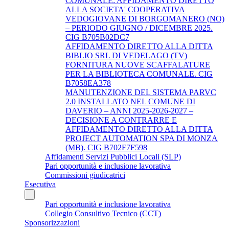
COMUNALE: AFFIDAMENTO DIRETTO
ALLA SOCIETA' COOPERATIVA
VEDOGIOVANE DI BORGOMANERO (NO)
– PERIODO GIUGNO / DICEMBRE 2025.
CIG B705B02DC7
AFFIDAMENTO DIRETTO ALLA DITTA
BIBLIO SRL DI VEDELAGO (TV)
FORNITURA NUOVE SCAFFALATURE
PER LA BIBLIOTECA COMUNALE. CIG
B7058EA378
MANUTENZIONE DEL SISTEMA PARVC
2.0 INSTALLATO NEL COMUNE DI
DAVERIO – ANNI 2025-2026-2027 –
DECISIONE A CONTRARRE E
AFFIDAMENTO DIRETTO ALLA DITTA
PROJECT AUTOMATION SPA DI MONZA
(MB). CIG B702F7F598
Affidamenti Servizi Pubblici Locali (SLP)
Pari opportunità e inclusione lavorativa
Commissioni giudicatrici
Esecutiva
Pari opportunità e inclusione lavorativa
Collegio Consultivo Tecnico (CCT)
Sponsorizzazioni