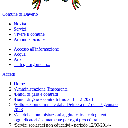
Comune di Daverio
Novità
Servizi
Vivere il comune
Amministrazione
Accesso all'informazione
Acqua
Aria
Tutti gli argomenti...
Accedi
Home
/
Amministrazione Trasparente
/
Bandi di gara e contratti
/
Bandi di gara e contratti fino al 31-12-2023
/
Sotto-sezioni eliminate dalla Delibera n. 7 del 17 gennaio
2023
/
Atti delle amministrazioni aggiudicatrici e degli enti
aggiudicatori distintamente per ogni procedura
/
Servizi scolastici non educativi - periodo 12/09/2014-