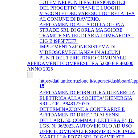
TOTEM NEI PUNTI ESCURSIONISTICI
DEL PROGETTO “PIANE E LUOGHI
VISCONTEI DEL VARESOTTO” RELATIVA
AL COMUNE DI DAVERIO.
AFFIDAMENTO ALLA DITTA OLONA
STRADE SRL DI GORLA MAGGIORE
TRAMITE SINTEL DI ARIA LOMBARDIA –
CIG B49F5F7EF7.
IMPLEMENTAZIONE SISTEMA DI
VIDEOSORVEGLIANZA IN ALCUNI
PUNTI DEL TERRITORIO COMUNALE
AFFIDAMENTI COMPRESI TRA 5.000 € E 40.000
ANNO 2025
https://dati.anticorruzione.it/superset/dashboard/app
AFFIDAMENTO FORNITURA DI ENERGIA
ELETTRICA ALLA SOCIETA' KIENERGIA
SRL - CIG B84812707D
DETERMINAZIONE A CONTRARRE E
AFFIDAMENTO DIRETTO AI SENSI
DELL'ART. 50, COMMA 1, LETTERA B), D.
LGS. N. 36/2023, AUTOVEICOLO AD USO
UFFICI COMUNALI E SERVIZIO SOCIALE.
MARELLI & POZZI SRL DI GAVIRATE