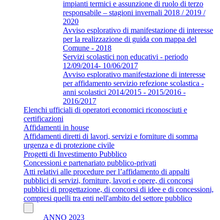
impianti termici e assunzione di ruolo di terzo
responsabile – stagioni invernali 2018 / 2019 /
2020
Avviso esplorativo di manifestazione di interesse
per la realizzazione di guida con mappa del
Comune - 2018
Servizi scolastici non educativi - periodo
12/09/2014- 10/06/2017
Avviso esplorativo manifestazione di interesse
per affidamento servizio refezione scolastica -
anni scolastici 2014/2015 - 2015/2016 -
2016/2017
Elenchi ufficiali di operatori economici riconosciuti e
certificazioni
Affidamenti in house
Affidamenti diretti di lavori, servizi e forniture di somma
urgenza e di protezione civile
Progetti di Investimento Pubblico
Concessioni e partenariato pubblico-privati
Atti relativi alle procedure per l’affidamento di appalti
pubblici di servizi, forniture, lavori e opere, di concorsi
pubblici di progettazione, di concorsi di idee e di concessioni,
compresi quelli tra enti nell'ambito del settore pubblico
ANNO 2023