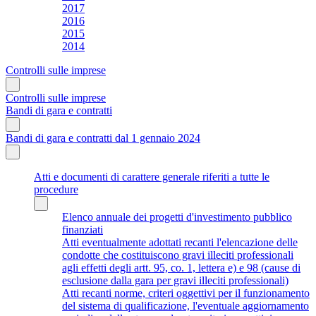
2017
2016
2015
2014
Controlli sulle imprese
Controlli sulle imprese
Bandi di gara e contratti
Bandi di gara e contratti dal 1 gennaio 2024
Atti e documenti di carattere generale riferiti a tutte le
procedure
Elenco annuale dei progetti d'investimento pubblico
finanziati
Atti eventualmente adottati recanti l'elencazione delle
condotte che costituiscono gravi illeciti professionali
agli effetti degli artt. 95, co. 1, lettera e) e 98 (cause di
esclusione dalla gara per gravi illeciti professionali)
Atti recanti norme, criteri oggettivi per il funzionamento
del sistema di qualificazione, l'eventuale aggiornamento