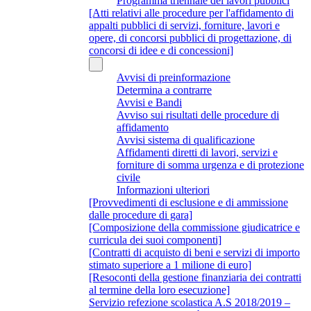
Programma triennale dei lavori pubblici
[Atti relativi alle procedure per l'affidamento di
appalti pubblici di servizi, forniture, lavori e
opere, di concorsi pubblici di progettazione, di
concorsi di idee e di concessioni]
Avvisi di preinformazione
Determina a contrarre
Avvisi e Bandi
Avviso sui risultati delle procedure di
affidamento
Avvisi sistema di qualificazione
Affidamenti diretti di lavori, servizi e
forniture di somma urgenza e di protezione
civile
Informazioni ulteriori
[Provvedimenti di esclusione e di ammissione
dalle procedure di gara]
[Composizione della commissione giudicatrice e
curricula dei suoi componenti]
[Contratti di acquisto di beni e servizi di importo
stimato superiore a 1 milione di euro]
[Resoconti della gestione finanziaria dei contratti
al termine della loro esecuzione]
Servizio refezione scolastica A.S 2018/2019 –