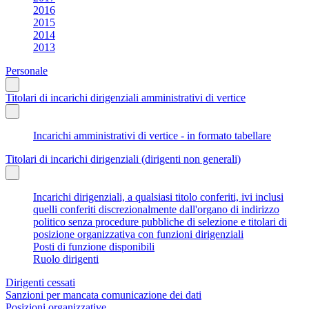
2016
2015
2014
2013
Personale
Titolari di incarichi dirigenziali amministrativi di vertice
Incarichi amministrativi di vertice - in formato tabellare
Titolari di incarichi dirigenziali (dirigenti non generali)
Incarichi dirigenziali, a qualsiasi titolo conferiti, ivi inclusi
quelli conferiti discrezionalmente dall'organo di indirizzo
politico senza procedure pubbliche di selezione e titolari di
posizione organizzativa con funzioni dirigenziali
Posti di funzione disponibili
Ruolo dirigenti
Dirigenti cessati
Sanzioni per mancata comunicazione dei dati
Posizioni organizzative