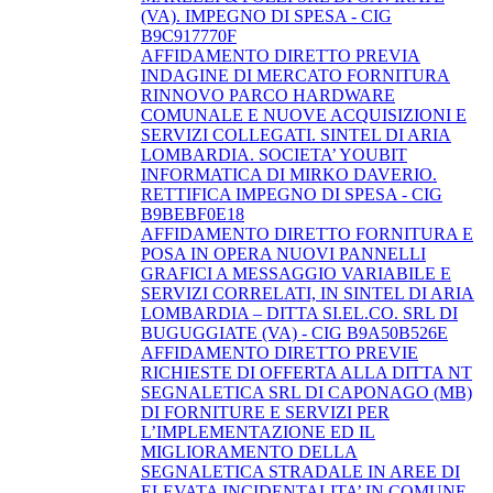
(VA). IMPEGNO DI SPESA - CIG
B9C917770F
AFFIDAMENTO DIRETTO PREVIA
INDAGINE DI MERCATO FORNITURA
RINNOVO PARCO HARDWARE
COMUNALE E NUOVE ACQUISIZIONI E
SERVIZI COLLEGATI. SINTEL DI ARIA
LOMBARDIA. SOCIETA’ YOUBIT
INFORMATICA DI MIRKO DAVERIO.
RETTIFICA IMPEGNO DI SPESA - CIG
B9BEBF0E18
AFFIDAMENTO DIRETTO FORNITURA E
POSA IN OPERA NUOVI PANNELLI
GRAFICI A MESSAGGIO VARIABILE E
SERVIZI CORRELATI, IN SINTEL DI ARIA
LOMBARDIA – DITTA SI.EL.CO. SRL DI
BUGUGGIATE (VA) - CIG B9A50B526E
AFFIDAMENTO DIRETTO PREVIE
RICHIESTE DI OFFERTA ALLA DITTA NT
SEGNALETICA SRL DI CAPONAGO (MB)
DI FORNITURE E SERVIZI PER
L’IMPLEMENTAZIONE ED IL
MIGLIORAMENTO DELLA
SEGNALETICA STRADALE IN AREE DI
ELEVATA INCIDENTALITA’ IN COMUNE