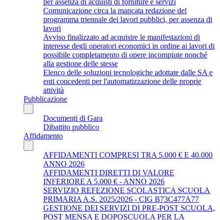
per assenza di acquisti di forniture e servizi
Comunicazione circa la mancata redazione del
programma triennale dei lavori pubblici, per assenza di
lavori
Avviso finalizzato ad acquisire le manifestazioni di
interesse degli operatori economici in ordine ai lavori di
possibile completamento di opere incompiute nonché
alla gestione delle stesse
Elenco delle soluzioni tecnologiche adottate dalle SA e
enti concedenti per l'automatizzazione delle proprie
attività
Pubblicazione
Documenti di Gara
Dibattito pubblico
Affidamento
AFFIDAMENTI COMPRESI TRA 5.000 € E 40.000
ANNO 2026
AFFIDAMENTI DIRETTI DI VALORE
INFERIORE A 5.000 € - ANNO 2026
SERVIZIO REFEZIONE SCOLASTICA SCUOLA
PRIMARIA A.S. 2025/2026 - CIG B73C477A77
GESTIONE DEI SERVIZI DI PRE-POST SCUOLA,
POST MENSA E DOPOSCUOLA PER LA