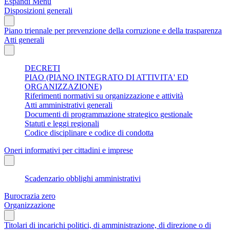
Espandi Menu
Disposizioni generali
Piano triennale per prevenzione della corruzione e della trasparenza
Atti generali
DECRETI
PIAO (PIANO INTEGRATO DI ATTIVITA' ED
ORGANIZZAZIONE)
Riferimenti normativi su organizzazione e attività
Atti amministrativi generali
Documenti di programmazione strategico gestionale
Statuti e leggi regionali
Codice disciplinare e codice di condotta
Oneri informativi per cittadini e imprese
Scadenzario obblighi amministrativi
Burocrazia zero
Organizzazione
Titolari di incarichi politici, di amministrazione, di direzione o di