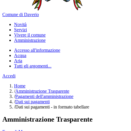
Comune di Daverio
Novità
Servizi
Vivere il comune
Amministrazione
Accesso all'informazione
Acqua
Aria
Tutti gli argomenti...
Accedi
Home
/
Amministrazione Trasparente
/
Pagamenti dell'amministrazione
/
Dati sui pagamenti
/
Dati sui pagamenti - in formato tabellare
Amministrazione Trasparente