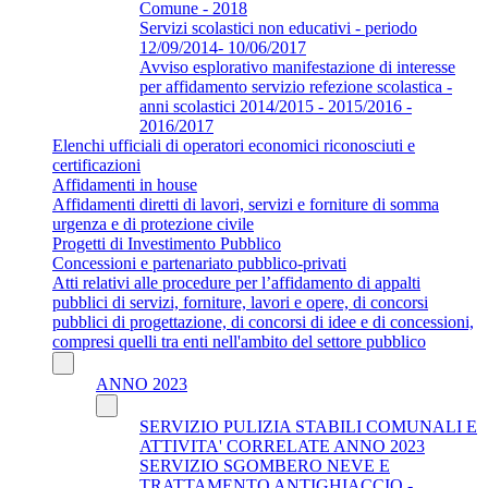
Comune - 2018
Servizi scolastici non educativi - periodo
12/09/2014- 10/06/2017
Avviso esplorativo manifestazione di interesse
per affidamento servizio refezione scolastica -
anni scolastici 2014/2015 - 2015/2016 -
2016/2017
Elenchi ufficiali di operatori economici riconosciuti e
certificazioni
Affidamenti in house
Affidamenti diretti di lavori, servizi e forniture di somma
urgenza e di protezione civile
Progetti di Investimento Pubblico
Concessioni e partenariato pubblico-privati
Atti relativi alle procedure per l’affidamento di appalti
pubblici di servizi, forniture, lavori e opere, di concorsi
pubblici di progettazione, di concorsi di idee e di concessioni,
compresi quelli tra enti nell'ambito del settore pubblico
ANNO 2023
SERVIZIO PULIZIA STABILI COMUNALI E
ATTIVITA' CORRELATE ANNO 2023
SERVIZIO SGOMBERO NEVE E
TRATTAMENTO ANTIGHIACCIO -