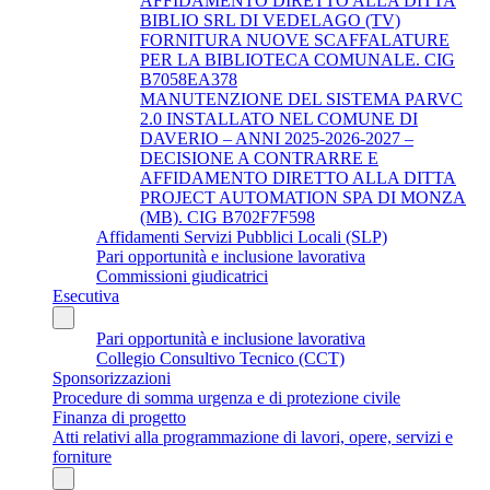
AFFIDAMENTO DIRETTO ALLA DITTA
BIBLIO SRL DI VEDELAGO (TV)
FORNITURA NUOVE SCAFFALATURE
PER LA BIBLIOTECA COMUNALE. CIG
B7058EA378
MANUTENZIONE DEL SISTEMA PARVC
2.0 INSTALLATO NEL COMUNE DI
DAVERIO – ANNI 2025-2026-2027 –
DECISIONE A CONTRARRE E
AFFIDAMENTO DIRETTO ALLA DITTA
PROJECT AUTOMATION SPA DI MONZA
(MB). CIG B702F7F598
Affidamenti Servizi Pubblici Locali (SLP)
Pari opportunità e inclusione lavorativa
Commissioni giudicatrici
Esecutiva
Pari opportunità e inclusione lavorativa
Collegio Consultivo Tecnico (CCT)
Sponsorizzazioni
Procedure di somma urgenza e di protezione civile
Finanza di progetto
Atti relativi alla programmazione di lavori, opere, servizi e
forniture