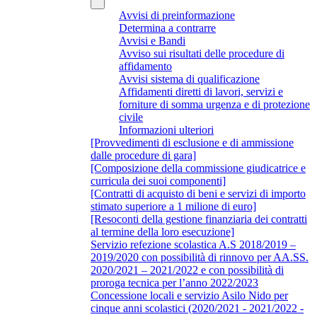
Avvisi di preinformazione
Determina a contrarre
Avvisi e Bandi
Avviso sui risultati delle procedure di
affidamento
Avvisi sistema di qualificazione
Affidamenti diretti di lavori, servizi e
forniture di somma urgenza e di protezione
civile
Informazioni ulteriori
[Provvedimenti di esclusione e di ammissione
dalle procedure di gara]
[Composizione della commissione giudicatrice e
curricula dei suoi componenti]
[Contratti di acquisto di beni e servizi di importo
stimato superiore a 1 milione di euro]
[Resoconti della gestione finanziaria dei contratti
al termine della loro esecuzione]
Servizio refezione scolastica A.S 2018/2019 –
2019/2020 con possibilità di rinnovo per AA.SS.
2020/2021 – 2021/2022 e con possibilità di
proroga tecnica per l’anno 2022/2023
Concessione locali e servizio Asilo Nido per
cinque anni scolastici (2020/2021 - 2021/2022 -