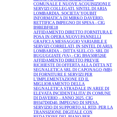
COMUNALE E NUOVE ACQUISIZIONI E
SERVIZI COLLEGATI. SINTEL DI ARIA
LOMBARDIA. SOCIETA’ YOUBIT
INFORMATICA DI MIRKO DAVERIO.
RETTIFICA IMPEGNO DI SPESA - CIG
B9BEBF0E18
AFFIDAMENTO DIRETTO FORNITURA E
POSA IN OPERA NUOVI PANNELLI
GRAFICI A MESSAGGIO VARIABILE E
SERVIZI CORRELATI, IN SINTEL DI ARIA
LOMBARDIA – DITTA SI.EL.CO. SRL DI
BUGUGGIATE (VA) - CIG B9A50B526E
AFFIDAMENTO DIRETTO PREVIE
RICHIESTE DI OFFERTA ALLA DITTA NT
SEGNALETICA SRL DI CAPONAGO (MB)
DI FORNITURE E SERVIZI PER
L’IMPLEMENTAZIONE ED IL
MIGLIORAMENTO DELLA
SEGNALETICA STRADALE IN AREE DI
ELEVATA INCIDENTALITA’ IN COMUNE
DI DAVERIO – ANNO 2025. CIG
B9347D0D40. IMPEGNO DI SPESA.
SERVIZIO DI SUPPORTO AL RTD, PER LA
TRANSIZIONE DIGITALE CON
REDAZIONE DEL PIANO PER