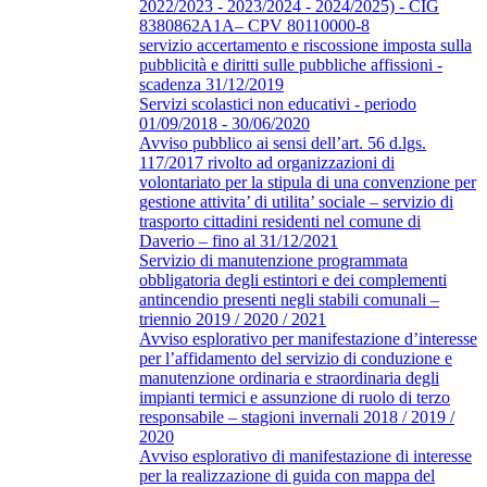
2022/2023 - 2023/2024 - 2024/2025) - CIG
8380862A1A– CPV 80110000-8
servizio accertamento e riscossione imposta sulla
pubblicità e diritti sulle pubbliche affissioni -
scadenza 31/12/2019
Servizi scolastici non educativi - periodo
01/09/2018 - 30/06/2020
Avviso pubblico ai sensi dell’art. 56 d.lgs.
117/2017 rivolto ad organizzazioni di
volontariato per la stipula di una convenzione per
gestione attivita’ di utilita’ sociale – servizio di
trasporto cittadini residenti nel comune di
Daverio – fino al 31/12/2021
Servizio di manutenzione programmata
obbligatoria degli estintori e dei complementi
antincendio presenti negli stabili comunali –
triennio 2019 / 2020 / 2021
Avviso esplorativo per manifestazione d’interesse
per l’affidamento del servizio di conduzione e
manutenzione ordinaria e straordinaria degli
impianti termici e assunzione di ruolo di terzo
responsabile – stagioni invernali 2018 / 2019 /
2020
Avviso esplorativo di manifestazione di interesse
per la realizzazione di guida con mappa del