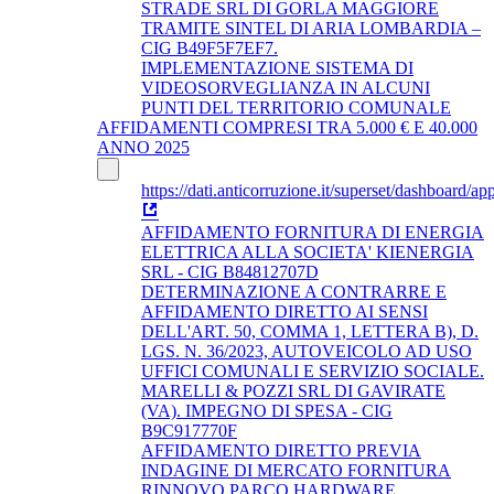
STRADE SRL DI GORLA MAGGIORE
TRAMITE SINTEL DI ARIA LOMBARDIA –
CIG B49F5F7EF7.
IMPLEMENTAZIONE SISTEMA DI
VIDEOSORVEGLIANZA IN ALCUNI
PUNTI DEL TERRITORIO COMUNALE
AFFIDAMENTI COMPRESI TRA 5.000 € E 40.000
ANNO 2025
https://dati.anticorruzione.it/superset/dashboard/app
AFFIDAMENTO FORNITURA DI ENERGIA
ELETTRICA ALLA SOCIETA' KIENERGIA
SRL - CIG B84812707D
DETERMINAZIONE A CONTRARRE E
AFFIDAMENTO DIRETTO AI SENSI
DELL'ART. 50, COMMA 1, LETTERA B), D.
LGS. N. 36/2023, AUTOVEICOLO AD USO
UFFICI COMUNALI E SERVIZIO SOCIALE.
MARELLI & POZZI SRL DI GAVIRATE
(VA). IMPEGNO DI SPESA - CIG
B9C917770F
AFFIDAMENTO DIRETTO PREVIA
INDAGINE DI MERCATO FORNITURA
RINNOVO PARCO HARDWARE