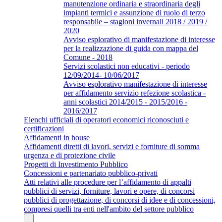
manutenzione ordinaria e straordinaria degli
impianti termici e assunzione di ruolo di terzo
responsabile – stagioni invernali 2018 / 2019 /
2020
Avviso esplorativo di manifestazione di interesse
per la realizzazione di guida con mappa del
Comune - 2018
Servizi scolastici non educativi - periodo
12/09/2014- 10/06/2017
Avviso esplorativo manifestazione di interesse
per affidamento servizio refezione scolastica -
anni scolastici 2014/2015 - 2015/2016 -
2016/2017
Elenchi ufficiali di operatori economici riconosciuti e
certificazioni
Affidamenti in house
Affidamenti diretti di lavori, servizi e forniture di somma
urgenza e di protezione civile
Progetti di Investimento Pubblico
Concessioni e partenariato pubblico-privati
Atti relativi alle procedure per l’affidamento di appalti
pubblici di servizi, forniture, lavori e opere, di concorsi
pubblici di progettazione, di concorsi di idee e di concessioni,
compresi quelli tra enti nell'ambito del settore pubblico