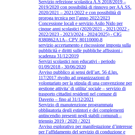
Servizio refezione scolastica A.S 2018/2019 –
2019/2020 con possibilità di rinnovo per AA.SS.
2020/2021 – 2021/2022 e con possibilità di
proroga tecnica per l’anno 2022/2023
Concessione locali e servizio Asilo Nido per
cinque anni scolastici (2020/2021 - 2021/2022 -
2022/2023 - 2023/2024 - 2024/2025) - CIG
8380862A1A– CPV 80110000-8
servizio accertamento e riscossione imposta sulla
pubblicità e diritti sulle pubbliche affissioni -
scadenza 31/12/2019
Servizi scolastici non educativi - periodo
01/09/2018 - 30/06/2020
Avviso pubblico ai sensi dell’art. 56 d.lgs.
117/2017 rivolto ad organizzazioni di
volontariato per la stipula di una convenzione per
gestione attivita’ di utilita’ sociale – servizio di
trasporto cittadini residenti nel comune di
Daverio – fino al 31/12/2021
Servizio di manutenzione programmata
obbligatoria degli estintori e dei complementi
antincendio presenti negli stabili comunali –
triennio 2019 / 2020 / 2021
Avviso esplorativo per manifestazione d’interesse
per l’affidamento del servizio di conduzione e