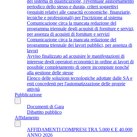
del sistema di qualificazione, l'eventuale aggiornamento
periodico dello stesso e durata, criteri soggettivi
(requisiti relativi alle capacità economiche, finanziarie,
tecniche e professionali) per l'iscrizione al sistema
Comunicazione circa la mancata redazione del
programma triennale degli acquisti di forniture e servizi,
per assenza di acquisti di forniture e servizi
Comunicazione circa la mancata redazione del
programma triennale dei lavori pubblici, per assenza di
lavori
Avviso finalizzato ad acquisire le manifestazioni di
interesse degli operatori economici in ordine ai lavori di
possibile completamento di opere incompiute nonché
alla gestione delle stesse
Elenco delle soluzioni tecnologiche adottate dalle SA e
enti concedenti per l'automatizzazione delle proprie
attività
Pubblicazione
Documenti di Gara
Dibattito pubblico
Affidamento
AFFIDAMENTI COMPRESI TRA 5.000 € E 40.000
ANNO 2026