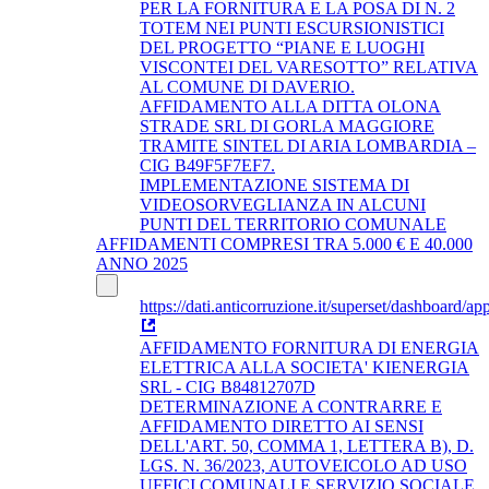
PER LA FORNITURA E LA POSA DI N. 2
TOTEM NEI PUNTI ESCURSIONISTICI
DEL PROGETTO “PIANE E LUOGHI
VISCONTEI DEL VARESOTTO” RELATIVA
AL COMUNE DI DAVERIO.
AFFIDAMENTO ALLA DITTA OLONA
STRADE SRL DI GORLA MAGGIORE
TRAMITE SINTEL DI ARIA LOMBARDIA –
CIG B49F5F7EF7.
IMPLEMENTAZIONE SISTEMA DI
VIDEOSORVEGLIANZA IN ALCUNI
PUNTI DEL TERRITORIO COMUNALE
AFFIDAMENTI COMPRESI TRA 5.000 € E 40.000
ANNO 2025
https://dati.anticorruzione.it/superset/dashboard/app
AFFIDAMENTO FORNITURA DI ENERGIA
ELETTRICA ALLA SOCIETA' KIENERGIA
SRL - CIG B84812707D
DETERMINAZIONE A CONTRARRE E
AFFIDAMENTO DIRETTO AI SENSI
DELL'ART. 50, COMMA 1, LETTERA B), D.
LGS. N. 36/2023, AUTOVEICOLO AD USO
UFFICI COMUNALI E SERVIZIO SOCIALE.