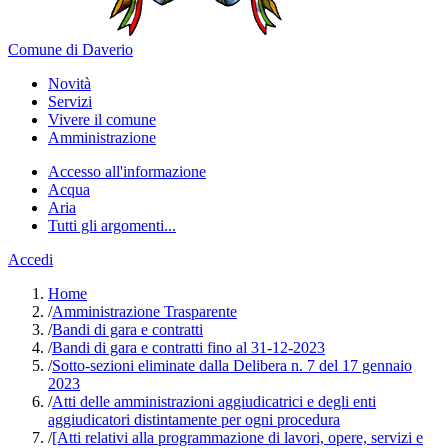
Comune di Daverio
Novità
Servizi
Vivere il comune
Amministrazione
Accesso all'informazione
Acqua
Aria
Tutti gli argomenti...
Accedi
Home
/
Amministrazione Trasparente
/
Bandi di gara e contratti
/
Bandi di gara e contratti fino al 31-12-2023
/
Sotto-sezioni eliminate dalla Delibera n. 7 del 17 gennaio
2023
/
Atti delle amministrazioni aggiudicatrici e degli enti
aggiudicatori distintamente per ogni procedura
/
[Atti relativi alla programmazione di lavori, opere, servizi e