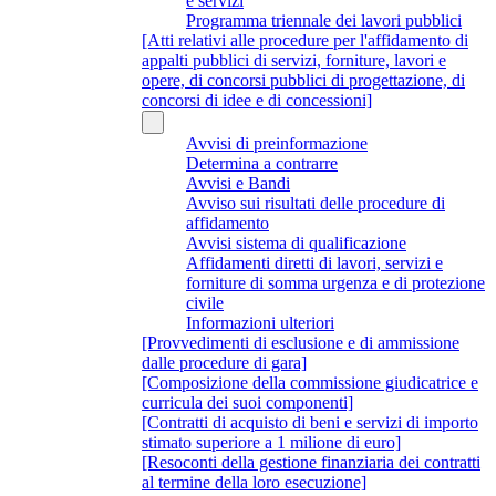
e servizi
Programma triennale dei lavori pubblici
[Atti relativi alle procedure per l'affidamento di
appalti pubblici di servizi, forniture, lavori e
opere, di concorsi pubblici di progettazione, di
concorsi di idee e di concessioni]
Avvisi di preinformazione
Determina a contrarre
Avvisi e Bandi
Avviso sui risultati delle procedure di
affidamento
Avvisi sistema di qualificazione
Affidamenti diretti di lavori, servizi e
forniture di somma urgenza e di protezione
civile
Informazioni ulteriori
[Provvedimenti di esclusione e di ammissione
dalle procedure di gara]
[Composizione della commissione giudicatrice e
curricula dei suoi componenti]
[Contratti di acquisto di beni e servizi di importo
stimato superiore a 1 milione di euro]
[Resoconti della gestione finanziaria dei contratti
al termine della loro esecuzione]