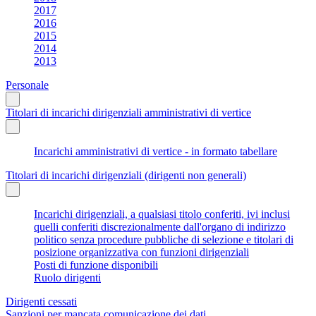
2017
2016
2015
2014
2013
Personale
Titolari di incarichi dirigenziali amministrativi di vertice
Incarichi amministrativi di vertice - in formato tabellare
Titolari di incarichi dirigenziali (dirigenti non generali)
Incarichi dirigenziali, a qualsiasi titolo conferiti, ivi inclusi
quelli conferiti discrezionalmente dall'organo di indirizzo
politico senza procedure pubbliche di selezione e titolari di
posizione organizzativa con funzioni dirigenziali
Posti di funzione disponibili
Ruolo dirigenti
Dirigenti cessati
Sanzioni per mancata comunicazione dei dati