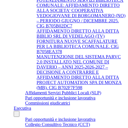
POTENZIAMENTO SERVIZI BIBLIOTECA
COMUNALE: AFFIDAMENTO DIRETTO
ALLA SOCIETA' COOPERATIVA
VEDOGIOVANE DI BORGOMANERO (NO)
– PERIODO GIUGNO / DICEMBRE 2025.
CIG B705B02DC7
AFFIDAMENTO DIRETTO ALLA DITTA
BIBLIO SRL DI VEDELAGO (TV)
FORNITURA NUOVE SCAFFALATURE
PER LA BIBLIOTECA COMUNALE. CIG
B7058EA378
MANUTENZIONE DEL SISTEMA PARVC
2.0 INSTALLATO NEL COMUNE DI
DAVERIO – ANNI 2025-2026-2027 –
DECISIONE A CONTRARRE E
AFFIDAMENTO DIRETTO ALLA DITTA
PROJECT AUTOMATION SPA DI MONZA
(MB). CIG B702F7F598
Affidamenti Servizi Pubblici Locali (SLP)
Pari opportunità e inclusione lavorativa
Commissioni giudicatrici
Esecutiva
Pari opportunità e inclusione lavorativa
Collegio Consultivo Tecnico (CCT)