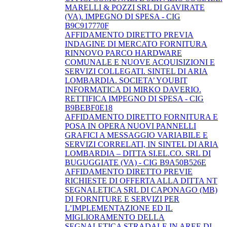
MARELLI & POZZI SRL DI GAVIRATE
(VA). IMPEGNO DI SPESA - CIG
B9C917770F
AFFIDAMENTO DIRETTO PREVIA
INDAGINE DI MERCATO FORNITURA
RINNOVO PARCO HARDWARE
COMUNALE E NUOVE ACQUISIZIONI E
SERVIZI COLLEGATI. SINTEL DI ARIA
LOMBARDIA. SOCIETA’ YOUBIT
INFORMATICA DI MIRKO DAVERIO.
RETTIFICA IMPEGNO DI SPESA - CIG
B9BEBF0E18
AFFIDAMENTO DIRETTO FORNITURA E
POSA IN OPERA NUOVI PANNELLI
GRAFICI A MESSAGGIO VARIABILE E
SERVIZI CORRELATI, IN SINTEL DI ARIA
LOMBARDIA – DITTA SI.EL.CO. SRL DI
BUGUGGIATE (VA) - CIG B9A50B526E
AFFIDAMENTO DIRETTO PREVIE
RICHIESTE DI OFFERTA ALLA DITTA NT
SEGNALETICA SRL DI CAPONAGO (MB)
DI FORNITURE E SERVIZI PER
L’IMPLEMENTAZIONE ED IL
MIGLIORAMENTO DELLA
SEGNALETICA STRADALE IN AREE DI