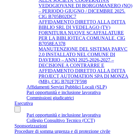
ALLA SOCIETA' COOPERATIVA
VEDOGIOVANE DI BORGOMANERO (NO)
– PERIODO GIUGNO / DICEMBRE 2025.
CIG B705B02DC7
AFFIDAMENTO DIRETTO ALLA DITTA
BIBLIO SRL DI VEDELAGO (TV)
FORNITURA NUOVE SCAFFALATURE
PER LA BIBLIOTECA COMUNALE. CIG
B7058EA378
MANUTENZIONE DEL SISTEMA PARVC
2.0 INSTALLATO NEL COMUNE DI
DAVERIO – ANNI 2025-2026-2027 –
DECISIONE A CONTRARRE E
AFFIDAMENTO DIRETTO ALLA DITTA
PROJECT AUTOMATION SPA DI MONZA
(MB). CIG B702F7F598
Affidamenti Servizi Pubblici Locali (SLP)
Pari opportunità e inclusione lavorativa
Commissioni giudicatrici
Esecutiva
Pari opportunità e inclusione lavorativa
Collegio Consultivo Tecnico (CCT)
Sponsorizzazioni
Procedure di somma urgenza e di protezione civile