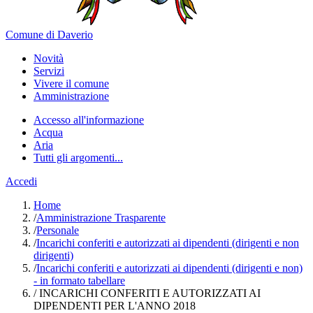
Comune di Daverio
Novità
Servizi
Vivere il comune
Amministrazione
Accesso all'informazione
Acqua
Aria
Tutti gli argomenti...
Accedi
Home
/
Amministrazione Trasparente
/
Personale
/
Incarichi conferiti e autorizzati ai dipendenti (dirigenti e non
dirigenti)
/
Incarichi conferiti e autorizzati ai dipendenti (dirigenti e non)
- in formato tabellare
/
INCARICHI CONFERITI E AUTORIZZATI AI
DIPENDENTI PER L'ANNO 2018