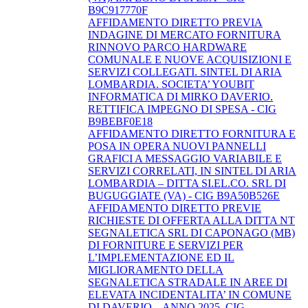
B9C917770F
AFFIDAMENTO DIRETTO PREVIA
INDAGINE DI MERCATO FORNITURA
RINNOVO PARCO HARDWARE
COMUNALE E NUOVE ACQUISIZIONI E
SERVIZI COLLEGATI. SINTEL DI ARIA
LOMBARDIA. SOCIETA’ YOUBIT
INFORMATICA DI MIRKO DAVERIO.
RETTIFICA IMPEGNO DI SPESA - CIG
B9BEBF0E18
AFFIDAMENTO DIRETTO FORNITURA E
POSA IN OPERA NUOVI PANNELLI
GRAFICI A MESSAGGIO VARIABILE E
SERVIZI CORRELATI, IN SINTEL DI ARIA
LOMBARDIA – DITTA SI.EL.CO. SRL DI
BUGUGGIATE (VA) - CIG B9A50B526E
AFFIDAMENTO DIRETTO PREVIE
RICHIESTE DI OFFERTA ALLA DITTA NT
SEGNALETICA SRL DI CAPONAGO (MB)
DI FORNITURE E SERVIZI PER
L’IMPLEMENTAZIONE ED IL
MIGLIORAMENTO DELLA
SEGNALETICA STRADALE IN AREE DI
ELEVATA INCIDENTALITA’ IN COMUNE
DI DAVERIO – ANNO 2025. CIG