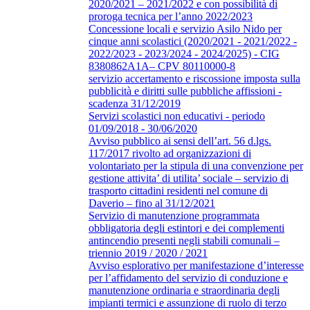
2020/2021 – 2021/2022 e con possibilità di
proroga tecnica per l’anno 2022/2023
Concessione locali e servizio Asilo Nido per
cinque anni scolastici (2020/2021 - 2021/2022 -
2022/2023 - 2023/2024 - 2024/2025) - CIG
8380862A1A– CPV 80110000-8
servizio accertamento e riscossione imposta sulla
pubblicità e diritti sulle pubbliche affissioni -
scadenza 31/12/2019
Servizi scolastici non educativi - periodo
01/09/2018 - 30/06/2020
Avviso pubblico ai sensi dell’art. 56 d.lgs.
117/2017 rivolto ad organizzazioni di
volontariato per la stipula di una convenzione per
gestione attivita’ di utilita’ sociale – servizio di
trasporto cittadini residenti nel comune di
Daverio – fino al 31/12/2021
Servizio di manutenzione programmata
obbligatoria degli estintori e dei complementi
antincendio presenti negli stabili comunali –
triennio 2019 / 2020 / 2021
Avviso esplorativo per manifestazione d’interesse
per l’affidamento del servizio di conduzione e
manutenzione ordinaria e straordinaria degli
impianti termici e assunzione di ruolo di terzo