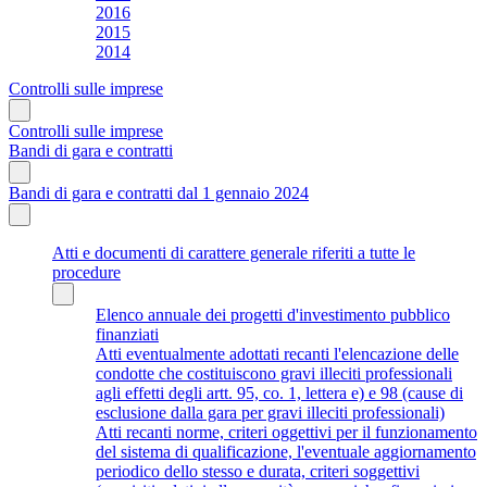
2016
2015
2014
Controlli sulle imprese
Controlli sulle imprese
Bandi di gara e contratti
Bandi di gara e contratti dal 1 gennaio 2024
Atti e documenti di carattere generale riferiti a tutte le
procedure
Elenco annuale dei progetti d'investimento pubblico
finanziati
Atti eventualmente adottati recanti l'elencazione delle
condotte che costituiscono gravi illeciti professionali
agli effetti degli artt. 95, co. 1, lettera e) e 98 (cause di
esclusione dalla gara per gravi illeciti professionali)
Atti recanti norme, criteri oggettivi per il funzionamento
del sistema di qualificazione, l'eventuale aggiornamento
periodico dello stesso e durata, criteri soggettivi