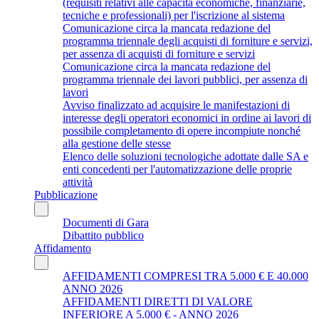
(requisiti relativi alle capacità economiche, finanziarie,
tecniche e professionali) per l'iscrizione al sistema
Comunicazione circa la mancata redazione del
programma triennale degli acquisti di forniture e servizi,
per assenza di acquisti di forniture e servizi
Comunicazione circa la mancata redazione del
programma triennale dei lavori pubblici, per assenza di
lavori
Avviso finalizzato ad acquisire le manifestazioni di
interesse degli operatori economici in ordine ai lavori di
possibile completamento di opere incompiute nonché
alla gestione delle stesse
Elenco delle soluzioni tecnologiche adottate dalle SA e
enti concedenti per l'automatizzazione delle proprie
attività
Pubblicazione
Documenti di Gara
Dibattito pubblico
Affidamento
AFFIDAMENTI COMPRESI TRA 5.000 € E 40.000
ANNO 2026
AFFIDAMENTI DIRETTI DI VALORE
INFERIORE A 5.000 € - ANNO 2026