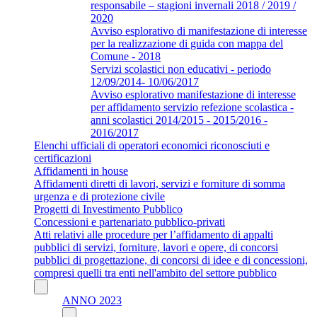
responsabile – stagioni invernali 2018 / 2019 /
2020
Avviso esplorativo di manifestazione di interesse
per la realizzazione di guida con mappa del
Comune - 2018
Servizi scolastici non educativi - periodo
12/09/2014- 10/06/2017
Avviso esplorativo manifestazione di interesse
per affidamento servizio refezione scolastica -
anni scolastici 2014/2015 - 2015/2016 -
2016/2017
Elenchi ufficiali di operatori economici riconosciuti e
certificazioni
Affidamenti in house
Affidamenti diretti di lavori, servizi e forniture di somma
urgenza e di protezione civile
Progetti di Investimento Pubblico
Concessioni e partenariato pubblico-privati
Atti relativi alle procedure per l’affidamento di appalti
pubblici di servizi, forniture, lavori e opere, di concorsi
pubblici di progettazione, di concorsi di idee e di concessioni,
compresi quelli tra enti nell'ambito del settore pubblico
ANNO 2023