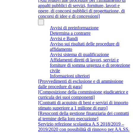
[Atti relativi alle procedure per l'affidamento di
appalti pubblici di servizi, forniture, lavori e
opere, di concorsi pubblici di progettazione, di
concorsi di idee e di concessioni]
Avvisi di preinformazione
Determina a contrarre
Avvisi e Bandi
Avviso sui risultati delle procedure di
affidamento
Avvisi sistema di qualificazione
Affidamenti diretti di lavori, servizi e
forniture di somma urgenza e di protezione
civile
Informazioni ulteriori
[Provvedimenti di esclusione e di ammissione
dalle procedure di gara]
[Composizione della commissione giudicatrice e
curricula dei suoi componenti]
[Contratti di acquisto di beni e servizi di importo
stimato superiore a 1 milione di euro]
[Resoconti della gestione finanziaria dei contratti
al termine della loro esecuzione]
Servizio refezione scolastica A.S 2018/2019 –
2019/2020 con possibilità di rinnovo per AA.SS.