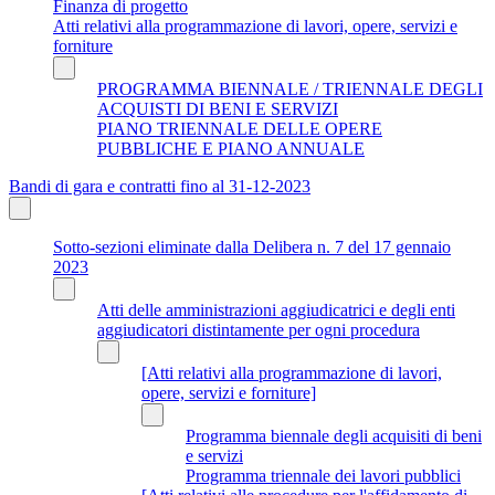
Finanza di progetto
Atti relativi alla programmazione di lavori, opere, servizi e
forniture
PROGRAMMA BIENNALE / TRIENNALE DEGLI
ACQUISTI DI BENI E SERVIZI
PIANO TRIENNALE DELLE OPERE
PUBBLICHE E PIANO ANNUALE
Bandi di gara e contratti fino al 31-12-2023
Sotto-sezioni eliminate dalla Delibera n. 7 del 17 gennaio
2023
Atti delle amministrazioni aggiudicatrici e degli enti
aggiudicatori distintamente per ogni procedura
[Atti relativi alla programmazione di lavori,
opere, servizi e forniture]
Programma biennale degli acquisiti di beni
e servizi
Programma triennale dei lavori pubblici