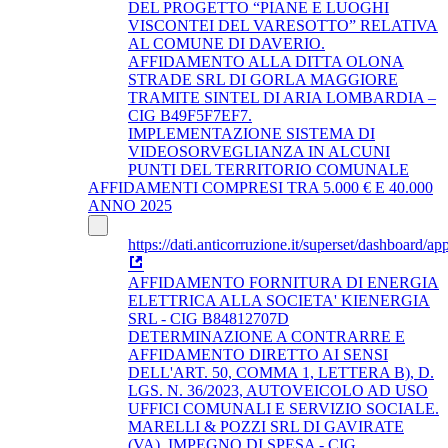
DEL PROGETTO “PIANE E LUOGHI
VISCONTEI DEL VARESOTTO” RELATIVA
AL COMUNE DI DAVERIO.
AFFIDAMENTO ALLA DITTA OLONA
STRADE SRL DI GORLA MAGGIORE
TRAMITE SINTEL DI ARIA LOMBARDIA –
CIG B49F5F7EF7.
IMPLEMENTAZIONE SISTEMA DI
VIDEOSORVEGLIANZA IN ALCUNI
PUNTI DEL TERRITORIO COMUNALE
AFFIDAMENTI COMPRESI TRA 5.000 € E 40.000
ANNO 2025
https://dati.anticorruzione.it/superset/dashboard/app
AFFIDAMENTO FORNITURA DI ENERGIA
ELETTRICA ALLA SOCIETA' KIENERGIA
SRL - CIG B84812707D
DETERMINAZIONE A CONTRARRE E
AFFIDAMENTO DIRETTO AI SENSI
DELL'ART. 50, COMMA 1, LETTERA B), D.
LGS. N. 36/2023, AUTOVEICOLO AD USO
UFFICI COMUNALI E SERVIZIO SOCIALE.
MARELLI & POZZI SRL DI GAVIRATE
(VA). IMPEGNO DI SPESA - CIG