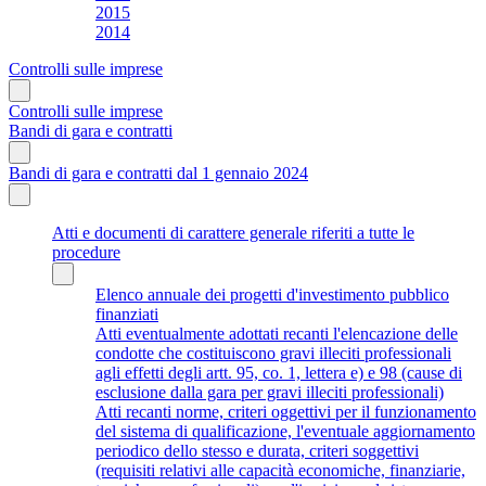
2015
2014
Controlli sulle imprese
Controlli sulle imprese
Bandi di gara e contratti
Bandi di gara e contratti dal 1 gennaio 2024
Atti e documenti di carattere generale riferiti a tutte le
procedure
Elenco annuale dei progetti d'investimento pubblico
finanziati
Atti eventualmente adottati recanti l'elencazione delle
condotte che costituiscono gravi illeciti professionali
agli effetti degli artt. 95, co. 1, lettera e) e 98 (cause di
esclusione dalla gara per gravi illeciti professionali)
Atti recanti norme, criteri oggettivi per il funzionamento
del sistema di qualificazione, l'eventuale aggiornamento
periodico dello stesso e durata, criteri soggettivi
(requisiti relativi alle capacità economiche, finanziarie,