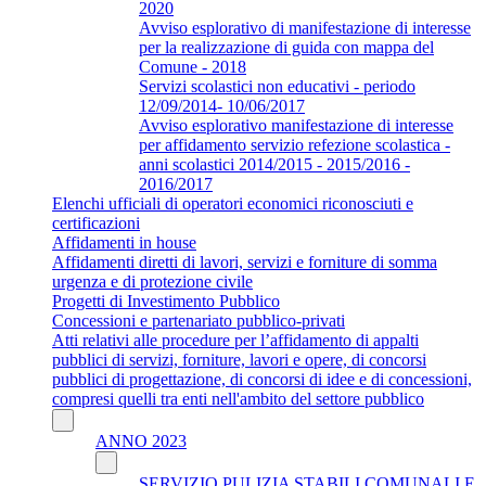
2020
Avviso esplorativo di manifestazione di interesse
per la realizzazione di guida con mappa del
Comune - 2018
Servizi scolastici non educativi - periodo
12/09/2014- 10/06/2017
Avviso esplorativo manifestazione di interesse
per affidamento servizio refezione scolastica -
anni scolastici 2014/2015 - 2015/2016 -
2016/2017
Elenchi ufficiali di operatori economici riconosciuti e
certificazioni
Affidamenti in house
Affidamenti diretti di lavori, servizi e forniture di somma
urgenza e di protezione civile
Progetti di Investimento Pubblico
Concessioni e partenariato pubblico-privati
Atti relativi alle procedure per l’affidamento di appalti
pubblici di servizi, forniture, lavori e opere, di concorsi
pubblici di progettazione, di concorsi di idee e di concessioni,
compresi quelli tra enti nell'ambito del settore pubblico
ANNO 2023
SERVIZIO PULIZIA STABILI COMUNALI E