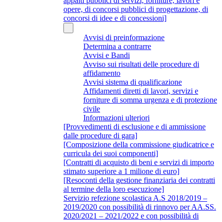
appalti pubblici di servizi, forniture, lavori e
opere, di concorsi pubblici di progettazione, di
concorsi di idee e di concessioni]
Avvisi di preinformazione
Determina a contrarre
Avvisi e Bandi
Avviso sui risultati delle procedure di
affidamento
Avvisi sistema di qualificazione
Affidamenti diretti di lavori, servizi e
forniture di somma urgenza e di protezione
civile
Informazioni ulteriori
[Provvedimenti di esclusione e di ammissione
dalle procedure di gara]
[Composizione della commissione giudicatrice e
curricula dei suoi componenti]
[Contratti di acquisto di beni e servizi di importo
stimato superiore a 1 milione di euro]
[Resoconti della gestione finanziaria dei contratti
al termine della loro esecuzione]
Servizio refezione scolastica A.S 2018/2019 –
2019/2020 con possibilità di rinnovo per AA.SS.
2020/2021 – 2021/2022 e con possibilità di