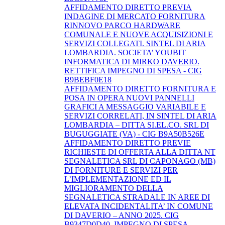
AFFIDAMENTO DIRETTO PREVIA
INDAGINE DI MERCATO FORNITURA
RINNOVO PARCO HARDWARE
COMUNALE E NUOVE ACQUISIZIONI E
SERVIZI COLLEGATI. SINTEL DI ARIA
LOMBARDIA. SOCIETA’ YOUBIT
INFORMATICA DI MIRKO DAVERIO.
RETTIFICA IMPEGNO DI SPESA - CIG
B9BEBF0E18
AFFIDAMENTO DIRETTO FORNITURA E
POSA IN OPERA NUOVI PANNELLI
GRAFICI A MESSAGGIO VARIABILE E
SERVIZI CORRELATI, IN SINTEL DI ARIA
LOMBARDIA – DITTA SI.EL.CO. SRL DI
BUGUGGIATE (VA) - CIG B9A50B526E
AFFIDAMENTO DIRETTO PREVIE
RICHIESTE DI OFFERTA ALLA DITTA NT
SEGNALETICA SRL DI CAPONAGO (MB)
DI FORNITURE E SERVIZI PER
L’IMPLEMENTAZIONE ED IL
MIGLIORAMENTO DELLA
SEGNALETICA STRADALE IN AREE DI
ELEVATA INCIDENTALITA’ IN COMUNE
DI DAVERIO – ANNO 2025. CIG
B9347D0D40. IMPEGNO DI SPESA.