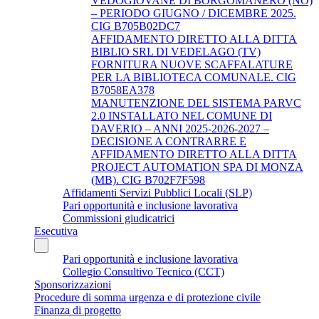
VEDOGIOVANE DI BORGOMANERO (NO)
– PERIODO GIUGNO / DICEMBRE 2025.
CIG B705B02DC7
AFFIDAMENTO DIRETTO ALLA DITTA
BIBLIO SRL DI VEDELAGO (TV)
FORNITURA NUOVE SCAFFALATURE
PER LA BIBLIOTECA COMUNALE. CIG
B7058EA378
MANUTENZIONE DEL SISTEMA PARVC
2.0 INSTALLATO NEL COMUNE DI
DAVERIO – ANNI 2025-2026-2027 –
DECISIONE A CONTRARRE E
AFFIDAMENTO DIRETTO ALLA DITTA
PROJECT AUTOMATION SPA DI MONZA
(MB). CIG B702F7F598
Affidamenti Servizi Pubblici Locali (SLP)
Pari opportunità e inclusione lavorativa
Commissioni giudicatrici
Esecutiva
Pari opportunità e inclusione lavorativa
Collegio Consultivo Tecnico (CCT)
Sponsorizzazioni
Procedure di somma urgenza e di protezione civile
Finanza di progetto