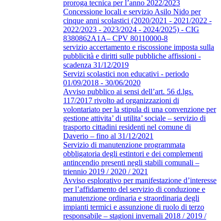
proroga tecnica per l’anno 2022/2023
Concessione locali e servizio Asilo Nido per
cinque anni scolastici (2020/2021 - 2021/2022 -
2022/2023 - 2023/2024 - 2024/2025) - CIG
8380862A1A– CPV 80110000-8
servizio accertamento e riscossione imposta sulla
pubblicità e diritti sulle pubbliche affissioni -
scadenza 31/12/2019
Servizi scolastici non educativi - periodo
01/09/2018 - 30/06/2020
Avviso pubblico ai sensi dell’art. 56 d.lgs.
117/2017 rivolto ad organizzazioni di
volontariato per la stipula di una convenzione per
gestione attivita’ di utilita’ sociale – servizio di
trasporto cittadini residenti nel comune di
Daverio – fino al 31/12/2021
Servizio di manutenzione programmata
obbligatoria degli estintori e dei complementi
antincendio presenti negli stabili comunali –
triennio 2019 / 2020 / 2021
Avviso esplorativo per manifestazione d’interesse
per l’affidamento del servizio di conduzione e
manutenzione ordinaria e straordinaria degli
impianti termici e assunzione di ruolo di terzo
responsabile – stagioni invernali 2018 / 2019 /