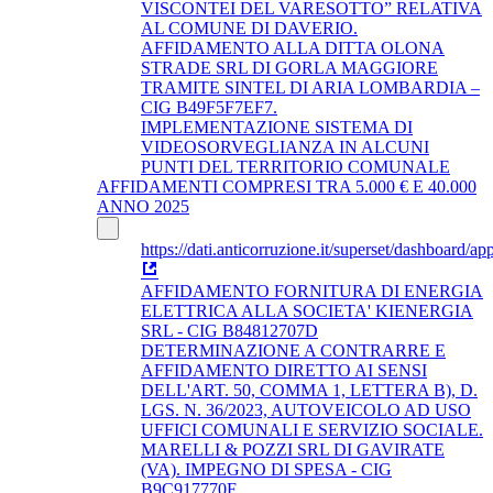
VISCONTEI DEL VARESOTTO” RELATIVA
AL COMUNE DI DAVERIO.
AFFIDAMENTO ALLA DITTA OLONA
STRADE SRL DI GORLA MAGGIORE
TRAMITE SINTEL DI ARIA LOMBARDIA –
CIG B49F5F7EF7.
IMPLEMENTAZIONE SISTEMA DI
VIDEOSORVEGLIANZA IN ALCUNI
PUNTI DEL TERRITORIO COMUNALE
AFFIDAMENTI COMPRESI TRA 5.000 € E 40.000
ANNO 2025
https://dati.anticorruzione.it/superset/dashboard/app
AFFIDAMENTO FORNITURA DI ENERGIA
ELETTRICA ALLA SOCIETA' KIENERGIA
SRL - CIG B84812707D
DETERMINAZIONE A CONTRARRE E
AFFIDAMENTO DIRETTO AI SENSI
DELL'ART. 50, COMMA 1, LETTERA B), D.
LGS. N. 36/2023, AUTOVEICOLO AD USO
UFFICI COMUNALI E SERVIZIO SOCIALE.
MARELLI & POZZI SRL DI GAVIRATE
(VA). IMPEGNO DI SPESA - CIG
B9C917770F