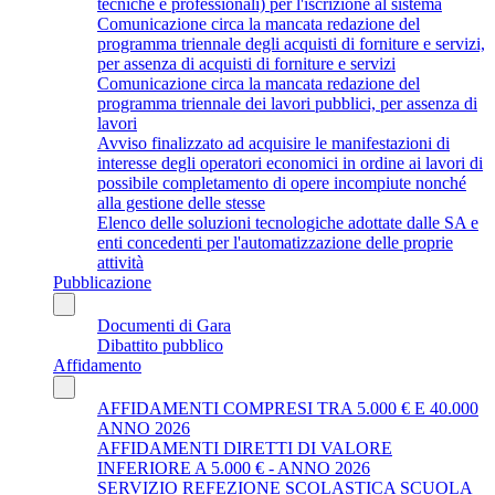
tecniche e professionali) per l'iscrizione al sistema
Comunicazione circa la mancata redazione del
programma triennale degli acquisti di forniture e servizi,
per assenza di acquisti di forniture e servizi
Comunicazione circa la mancata redazione del
programma triennale dei lavori pubblici, per assenza di
lavori
Avviso finalizzato ad acquisire le manifestazioni di
interesse degli operatori economici in ordine ai lavori di
possibile completamento di opere incompiute nonché
alla gestione delle stesse
Elenco delle soluzioni tecnologiche adottate dalle SA e
enti concedenti per l'automatizzazione delle proprie
attività
Pubblicazione
Documenti di Gara
Dibattito pubblico
Affidamento
AFFIDAMENTI COMPRESI TRA 5.000 € E 40.000
ANNO 2026
AFFIDAMENTI DIRETTI DI VALORE
INFERIORE A 5.000 € - ANNO 2026
SERVIZIO REFEZIONE SCOLASTICA SCUOLA