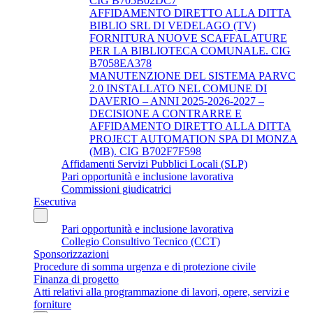
CIG B705B02DC7
AFFIDAMENTO DIRETTO ALLA DITTA
BIBLIO SRL DI VEDELAGO (TV)
FORNITURA NUOVE SCAFFALATURE
PER LA BIBLIOTECA COMUNALE. CIG
B7058EA378
MANUTENZIONE DEL SISTEMA PARVC
2.0 INSTALLATO NEL COMUNE DI
DAVERIO – ANNI 2025-2026-2027 –
DECISIONE A CONTRARRE E
AFFIDAMENTO DIRETTO ALLA DITTA
PROJECT AUTOMATION SPA DI MONZA
(MB). CIG B702F7F598
Affidamenti Servizi Pubblici Locali (SLP)
Pari opportunità e inclusione lavorativa
Commissioni giudicatrici
Esecutiva
Pari opportunità e inclusione lavorativa
Collegio Consultivo Tecnico (CCT)
Sponsorizzazioni
Procedure di somma urgenza e di protezione civile
Finanza di progetto
Atti relativi alla programmazione di lavori, opere, servizi e
forniture