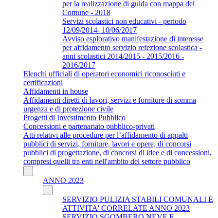
per la realizzazione di guida con mappa del
Comune - 2018
Servizi scolastici non educativi - periodo
12/09/2014- 10/06/2017
Avviso esplorativo manifestazione di interesse
per affidamento servizio refezione scolastica -
anni scolastici 2014/2015 - 2015/2016 -
2016/2017
Elenchi ufficiali di operatori economici riconosciuti e
certificazioni
Affidamenti in house
Affidamenti diretti di lavori, servizi e forniture di somma
urgenza e di protezione civile
Progetti di Investimento Pubblico
Concessioni e partenariato pubblico-privati
Atti relativi alle procedure per l’affidamento di appalti
pubblici di servizi, forniture, lavori e opere, di concorsi
pubblici di progettazione, di concorsi di idee e di concessioni,
compresi quelli tra enti nell'ambito del settore pubblico
ANNO 2023
SERVIZIO PULIZIA STABILI COMUNALI E
ATTIVITA' CORRELATE ANNO 2023
SERVIZIO SGOMBERO NEVE E