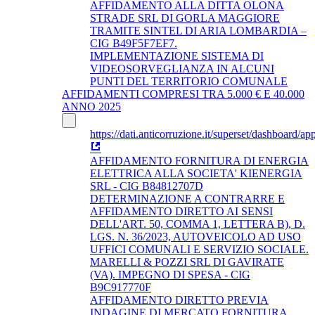
AFFIDAMENTO ALLA DITTA OLONA
STRADE SRL DI GORLA MAGGIORE
TRAMITE SINTEL DI ARIA LOMBARDIA –
CIG B49F5F7EF7.
IMPLEMENTAZIONE SISTEMA DI
VIDEOSORVEGLIANZA IN ALCUNI
PUNTI DEL TERRITORIO COMUNALE
AFFIDAMENTI COMPRESI TRA 5.000 € E 40.000
ANNO 2025
https://dati.anticorruzione.it/superset/dashboard/app
AFFIDAMENTO FORNITURA DI ENERGIA
ELETTRICA ALLA SOCIETA' KIENERGIA
SRL - CIG B84812707D
DETERMINAZIONE A CONTRARRE E
AFFIDAMENTO DIRETTO AI SENSI
DELL'ART. 50, COMMA 1, LETTERA B), D.
LGS. N. 36/2023, AUTOVEICOLO AD USO
UFFICI COMUNALI E SERVIZIO SOCIALE.
MARELLI & POZZI SRL DI GAVIRATE
(VA). IMPEGNO DI SPESA - CIG
B9C917770F
AFFIDAMENTO DIRETTO PREVIA
INDAGINE DI MERCATO FORNITURA