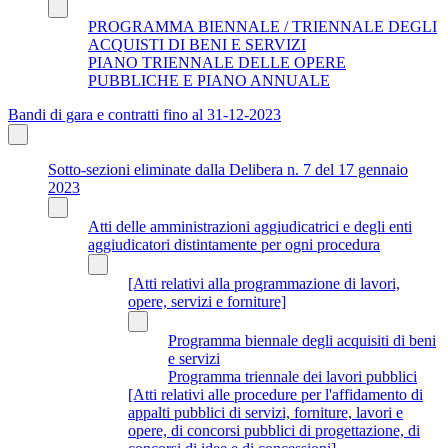
PROGRAMMA BIENNALE / TRIENNALE DEGLI
ACQUISTI DI BENI E SERVIZI
PIANO TRIENNALE DELLE OPERE
PUBBLICHE E PIANO ANNUALE
Bandi di gara e contratti fino al 31-12-2023
Sotto-sezioni eliminate dalla Delibera n. 7 del 17 gennaio
2023
Atti delle amministrazioni aggiudicatrici e degli enti
aggiudicatori distintamente per ogni procedura
[Atti relativi alla programmazione di lavori,
opere, servizi e forniture]
Programma biennale degli acquisiti di beni
e servizi
Programma triennale dei lavori pubblici
[Atti relativi alle procedure per l'affidamento di
appalti pubblici di servizi, forniture, lavori e
opere, di concorsi pubblici di progettazione, di