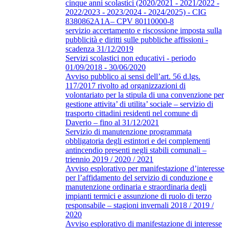
cinque anni scolastici (2020/2021 - 2021/2022 -
2022/2023 - 2023/2024 - 2024/2025) - CIG
8380862A1A– CPV 80110000-8
servizio accertamento e riscossione imposta sulla
pubblicità e diritti sulle pubbliche affissioni -
scadenza 31/12/2019
Servizi scolastici non educativi - periodo
01/09/2018 - 30/06/2020
Avviso pubblico ai sensi dell’art. 56 d.lgs.
117/2017 rivolto ad organizzazioni di
volontariato per la stipula di una convenzione per
gestione attivita’ di utilita’ sociale – servizio di
trasporto cittadini residenti nel comune di
Daverio – fino al 31/12/2021
Servizio di manutenzione programmata
obbligatoria degli estintori e dei complementi
antincendio presenti negli stabili comunali –
triennio 2019 / 2020 / 2021
Avviso esplorativo per manifestazione d’interesse
per l’affidamento del servizio di conduzione e
manutenzione ordinaria e straordinaria degli
impianti termici e assunzione di ruolo di terzo
responsabile – stagioni invernali 2018 / 2019 /
2020
Avviso esplorativo di manifestazione di interesse