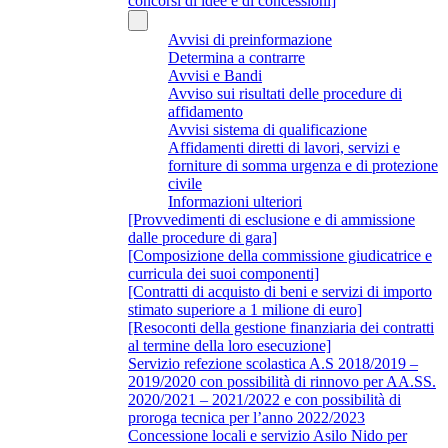
concorsi di idee e di concessioni]
Avvisi di preinformazione
Determina a contrarre
Avvisi e Bandi
Avviso sui risultati delle procedure di
affidamento
Avvisi sistema di qualificazione
Affidamenti diretti di lavori, servizi e
forniture di somma urgenza e di protezione
civile
Informazioni ulteriori
[Provvedimenti di esclusione e di ammissione
dalle procedure di gara]
[Composizione della commissione giudicatrice e
curricula dei suoi componenti]
[Contratti di acquisto di beni e servizi di importo
stimato superiore a 1 milione di euro]
[Resoconti della gestione finanziaria dei contratti
al termine della loro esecuzione]
Servizio refezione scolastica A.S 2018/2019 –
2019/2020 con possibilità di rinnovo per AA.SS.
2020/2021 – 2021/2022 e con possibilità di
proroga tecnica per l’anno 2022/2023
Concessione locali e servizio Asilo Nido per