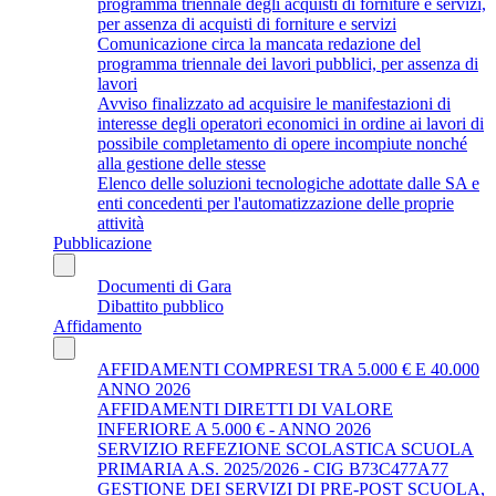
programma triennale degli acquisti di forniture e servizi,
per assenza di acquisti di forniture e servizi
Comunicazione circa la mancata redazione del
programma triennale dei lavori pubblici, per assenza di
lavori
Avviso finalizzato ad acquisire le manifestazioni di
interesse degli operatori economici in ordine ai lavori di
possibile completamento di opere incompiute nonché
alla gestione delle stesse
Elenco delle soluzioni tecnologiche adottate dalle SA e
enti concedenti per l'automatizzazione delle proprie
attività
Pubblicazione
Documenti di Gara
Dibattito pubblico
Affidamento
AFFIDAMENTI COMPRESI TRA 5.000 € E 40.000
ANNO 2026
AFFIDAMENTI DIRETTI DI VALORE
INFERIORE A 5.000 € - ANNO 2026
SERVIZIO REFEZIONE SCOLASTICA SCUOLA
PRIMARIA A.S. 2025/2026 - CIG B73C477A77
GESTIONE DEI SERVIZI DI PRE-POST SCUOLA,