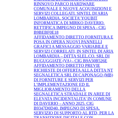
RINNOVO PARCO HARDWARE
COMUNALE E NUOVE ACQUISIZIONI E
SERVIZI COLLEGATI. SINTEL DI ARIA
LOMBARDIA. SOCIETA’ YOUBIT
INFORMATICA DI MIRKO DAVERIO.
RETTIFICA IMPEGNO DI SPESA - CIG
B9BEBF0E18
AFFIDAMENTO DIRETTO FORNITURA E
POSA IN OPERA NUOVI PANNELLI
GRAFICI A MESSAGGIO VARIABILE E
SERVIZI CORRELATI, IN SINTEL DI ARIA
LOMBARDIA – DITTA SI.EL.CO. SRL DI
BUGUGGIATE (VA) - CIG B9A50B526E
AFFIDAMENTO DIRETTO PREVIE
RICHIESTE DI OFFERTA ALLA DITTA NT
SEGNALETICA SRL DI CAPONAGO (MB)
DI FORNITURE E SERVIZI PER
L’IMPLEMENTAZIONE ED IL
MIGLIORAMENTO DELLA
SEGNALETICA STRADALE IN AREE DI
ELEVATA INCIDENTALITA’ IN COMUNE
DI DAVERIO – ANNO 2025. CIG
B9347D0D40. IMPEGNO DI SPESA.
SERVIZIO DI SUPPORTO AL RTD, PER LA
TRANSIZIONE DIGITALE CON