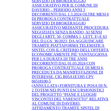
SERVIZIO DI BROKERAGGIO
ASSICURATIVO PER IL COMUNE DI
DAVERIO – PERIODO ANNI 3
DECORRENTI DAL 1.3.2024 OLTRE MESI 6
DI PROROGA CONTRATTUALE
SERVIZIO DI BROKERAGGIO
ASSICURATIVO MEDIANTE PROCEDURA
NEGOZIATA SENZA BANDO, AI SENSI
DEGLI ARTT. 50, COMMA 1, LETT. E) E 63
DEL D.LGS. 36/2023, DA AGGIUDICARE
TRAMITE PIATTAFORMA TELEMATICA
SINTEL CON IL CRITERIO DELL'OFFERTA
ECONOMICAMENTE PIÙ VANTAGGIOSA
PER LA DURATA DI TRE ANNI
DECORRENTI DAL 01.03.2024 CON
PROROGA CONTRATTUALE DI MESI 6,
PRECEDUTA DA MANIFESTAZIONE DI
INTERESSE. CIG B05A1E3395 CPV
66518100-5
(ANNULLATA) FORNITURA E POSA DI N.
2 TOTEM NEI PUNTI ESCURSIONISTICI
DEL PROGETTO “PIANE E LUOGHI
VISCONTEI DEL VARESOTTO” RELATIVA
AL COMUNE DI DAVERIO.
AFFIDAMENTO TRAMITE SINTEL DI