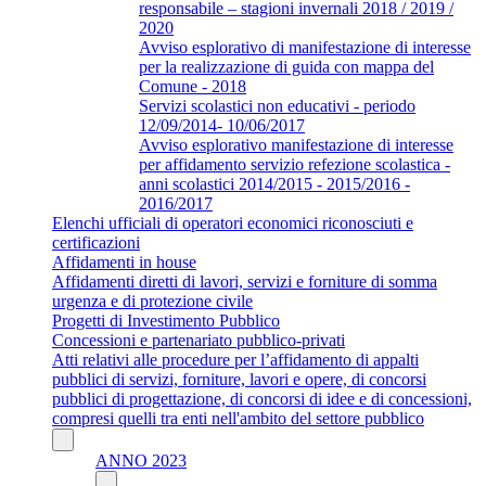
responsabile – stagioni invernali 2018 / 2019 /
2020
Avviso esplorativo di manifestazione di interesse
per la realizzazione di guida con mappa del
Comune - 2018
Servizi scolastici non educativi - periodo
12/09/2014- 10/06/2017
Avviso esplorativo manifestazione di interesse
per affidamento servizio refezione scolastica -
anni scolastici 2014/2015 - 2015/2016 -
2016/2017
Elenchi ufficiali di operatori economici riconosciuti e
certificazioni
Affidamenti in house
Affidamenti diretti di lavori, servizi e forniture di somma
urgenza e di protezione civile
Progetti di Investimento Pubblico
Concessioni e partenariato pubblico-privati
Atti relativi alle procedure per l’affidamento di appalti
pubblici di servizi, forniture, lavori e opere, di concorsi
pubblici di progettazione, di concorsi di idee e di concessioni,
compresi quelli tra enti nell'ambito del settore pubblico
ANNO 2023