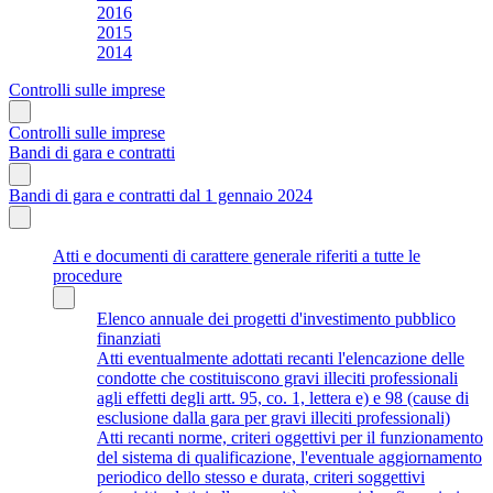
2016
2015
2014
Controlli sulle imprese
Controlli sulle imprese
Bandi di gara e contratti
Bandi di gara e contratti dal 1 gennaio 2024
Atti e documenti di carattere generale riferiti a tutte le
procedure
Elenco annuale dei progetti d'investimento pubblico
finanziati
Atti eventualmente adottati recanti l'elencazione delle
condotte che costituiscono gravi illeciti professionali
agli effetti degli artt. 95, co. 1, lettera e) e 98 (cause di
esclusione dalla gara per gravi illeciti professionali)
Atti recanti norme, criteri oggettivi per il funzionamento
del sistema di qualificazione, l'eventuale aggiornamento
periodico dello stesso e durata, criteri soggettivi