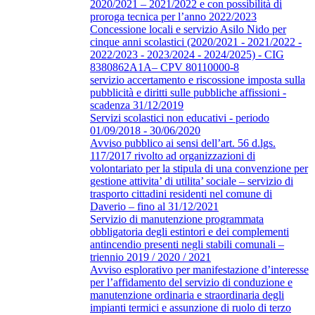
2020/2021 – 2021/2022 e con possibilità di
proroga tecnica per l’anno 2022/2023
Concessione locali e servizio Asilo Nido per
cinque anni scolastici (2020/2021 - 2021/2022 -
2022/2023 - 2023/2024 - 2024/2025) - CIG
8380862A1A– CPV 80110000-8
servizio accertamento e riscossione imposta sulla
pubblicità e diritti sulle pubbliche affissioni -
scadenza 31/12/2019
Servizi scolastici non educativi - periodo
01/09/2018 - 30/06/2020
Avviso pubblico ai sensi dell’art. 56 d.lgs.
117/2017 rivolto ad organizzazioni di
volontariato per la stipula di una convenzione per
gestione attivita’ di utilita’ sociale – servizio di
trasporto cittadini residenti nel comune di
Daverio – fino al 31/12/2021
Servizio di manutenzione programmata
obbligatoria degli estintori e dei complementi
antincendio presenti negli stabili comunali –
triennio 2019 / 2020 / 2021
Avviso esplorativo per manifestazione d’interesse
per l’affidamento del servizio di conduzione e
manutenzione ordinaria e straordinaria degli
impianti termici e assunzione di ruolo di terzo