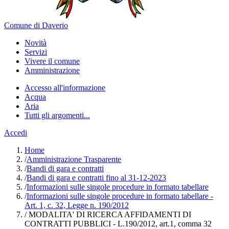
Comune di Daverio
Novità
Servizi
Vivere il comune
Amministrazione
Accesso all'informazione
Acqua
Aria
Tutti gli argomenti...
Accedi
Home
/
Amministrazione Trasparente
/
Bandi di gara e contratti
/
Bandi di gara e contratti fino al 31-12-2023
/
Informazioni sulle singole procedure in formato tabellare
/
Informazioni sulle singole procedure in formato tabellare -
Art. 1, c. 32, Legge n. 190/2012
/
MODALITA' DI RICERCA AFFIDAMENTI DI
CONTRATTI PUBBLICI - L.190/2012, art.1, comma 32