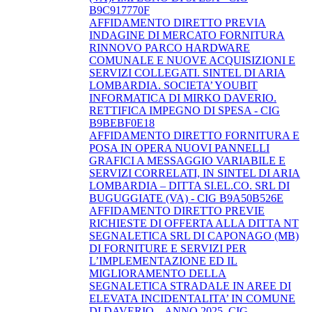
B9C917770F
AFFIDAMENTO DIRETTO PREVIA
INDAGINE DI MERCATO FORNITURA
RINNOVO PARCO HARDWARE
COMUNALE E NUOVE ACQUISIZIONI E
SERVIZI COLLEGATI. SINTEL DI ARIA
LOMBARDIA. SOCIETA’ YOUBIT
INFORMATICA DI MIRKO DAVERIO.
RETTIFICA IMPEGNO DI SPESA - CIG
B9BEBF0E18
AFFIDAMENTO DIRETTO FORNITURA E
POSA IN OPERA NUOVI PANNELLI
GRAFICI A MESSAGGIO VARIABILE E
SERVIZI CORRELATI, IN SINTEL DI ARIA
LOMBARDIA – DITTA SI.EL.CO. SRL DI
BUGUGGIATE (VA) - CIG B9A50B526E
AFFIDAMENTO DIRETTO PREVIE
RICHIESTE DI OFFERTA ALLA DITTA NT
SEGNALETICA SRL DI CAPONAGO (MB)
DI FORNITURE E SERVIZI PER
L’IMPLEMENTAZIONE ED IL
MIGLIORAMENTO DELLA
SEGNALETICA STRADALE IN AREE DI
ELEVATA INCIDENTALITA’ IN COMUNE
DI DAVERIO – ANNO 2025. CIG