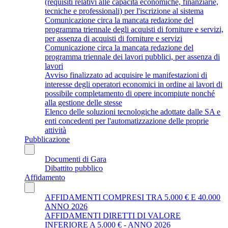
(requisiti relativi alle capacità economiche, finanziarie,
tecniche e professionali) per l'iscrizione al sistema
Comunicazione circa la mancata redazione del
programma triennale degli acquisti di forniture e servizi,
per assenza di acquisti di forniture e servizi
Comunicazione circa la mancata redazione del
programma triennale dei lavori pubblici, per assenza di
lavori
Avviso finalizzato ad acquisire le manifestazioni di
interesse degli operatori economici in ordine ai lavori di
possibile completamento di opere incompiute nonché
alla gestione delle stesse
Elenco delle soluzioni tecnologiche adottate dalle SA e
enti concedenti per l'automatizzazione delle proprie
attività
Pubblicazione
Documenti di Gara
Dibattito pubblico
Affidamento
AFFIDAMENTI COMPRESI TRA 5.000 € E 40.000
ANNO 2026
AFFIDAMENTI DIRETTI DI VALORE
INFERIORE A 5.000 € - ANNO 2026