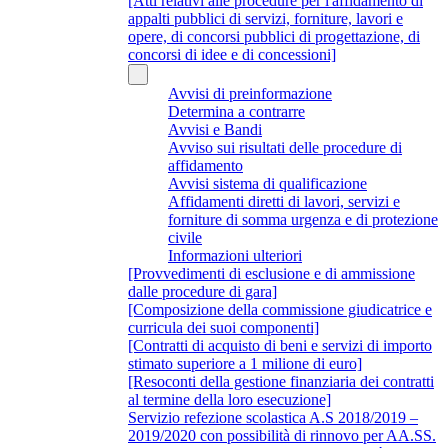
[Atti relativi alle procedure per l'affidamento di
appalti pubblici di servizi, forniture, lavori e
opere, di concorsi pubblici di progettazione, di
concorsi di idee e di concessioni]
Avvisi di preinformazione
Determina a contrarre
Avvisi e Bandi
Avviso sui risultati delle procedure di
affidamento
Avvisi sistema di qualificazione
Affidamenti diretti di lavori, servizi e
forniture di somma urgenza e di protezione
civile
Informazioni ulteriori
[Provvedimenti di esclusione e di ammissione
dalle procedure di gara]
[Composizione della commissione giudicatrice e
curricula dei suoi componenti]
[Contratti di acquisto di beni e servizi di importo
stimato superiore a 1 milione di euro]
[Resoconti della gestione finanziaria dei contratti
al termine della loro esecuzione]
Servizio refezione scolastica A.S 2018/2019 –
2019/2020 con possibilità di rinnovo per AA.SS.