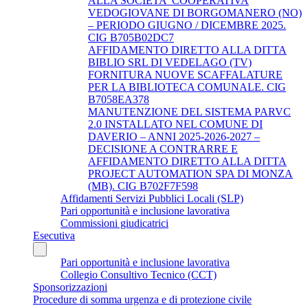
ALLA SOCIETA' COOPERATIVA
VEDOGIOVANE DI BORGOMANERO (NO)
– PERIODO GIUGNO / DICEMBRE 2025.
CIG B705B02DC7
AFFIDAMENTO DIRETTO ALLA DITTA
BIBLIO SRL DI VEDELAGO (TV)
FORNITURA NUOVE SCAFFALATURE
PER LA BIBLIOTECA COMUNALE. CIG
B7058EA378
MANUTENZIONE DEL SISTEMA PARVC
2.0 INSTALLATO NEL COMUNE DI
DAVERIO – ANNI 2025-2026-2027 –
DECISIONE A CONTRARRE E
AFFIDAMENTO DIRETTO ALLA DITTA
PROJECT AUTOMATION SPA DI MONZA
(MB). CIG B702F7F598
Affidamenti Servizi Pubblici Locali (SLP)
Pari opportunità e inclusione lavorativa
Commissioni giudicatrici
Esecutiva
Pari opportunità e inclusione lavorativa
Collegio Consultivo Tecnico (CCT)
Sponsorizzazioni
Procedure di somma urgenza e di protezione civile