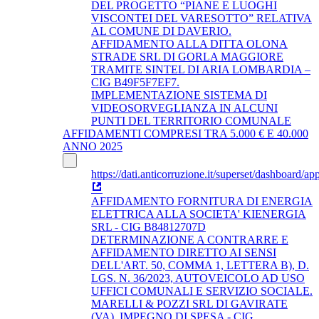
DEL PROGETTO “PIANE E LUOGHI
VISCONTEI DEL VARESOTTO” RELATIVA
AL COMUNE DI DAVERIO.
AFFIDAMENTO ALLA DITTA OLONA
STRADE SRL DI GORLA MAGGIORE
TRAMITE SINTEL DI ARIA LOMBARDIA –
CIG B49F5F7EF7.
IMPLEMENTAZIONE SISTEMA DI
VIDEOSORVEGLIANZA IN ALCUNI
PUNTI DEL TERRITORIO COMUNALE
AFFIDAMENTI COMPRESI TRA 5.000 € E 40.000
ANNO 2025
https://dati.anticorruzione.it/superset/dashboard/app
AFFIDAMENTO FORNITURA DI ENERGIA
ELETTRICA ALLA SOCIETA' KIENERGIA
SRL - CIG B84812707D
DETERMINAZIONE A CONTRARRE E
AFFIDAMENTO DIRETTO AI SENSI
DELL'ART. 50, COMMA 1, LETTERA B), D.
LGS. N. 36/2023, AUTOVEICOLO AD USO
UFFICI COMUNALI E SERVIZIO SOCIALE.
MARELLI & POZZI SRL DI GAVIRATE
(VA). IMPEGNO DI SPESA - CIG