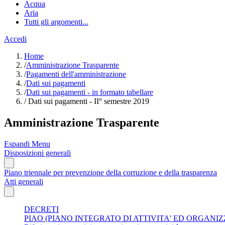
Acqua
Aria
Tutti gli argomenti...
Accedi
Home
/
Amministrazione Trasparente
/
Pagamenti dell'amministrazione
/
Dati sui pagamenti
/
Dati sui pagamenti - in formato tabellare
/
Dati sui pagamenti - II° semestre 2019
Amministrazione Trasparente
Espandi Menu
Disposizioni generali
Piano triennale per prevenzione della corruzione e della trasparenza
Atti generali
DECRETI
PIAO (PIANO INTEGRATO DI ATTIVITA' ED ORGANI