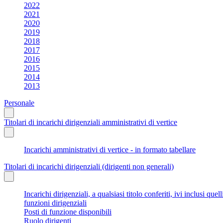
2022
2021
2020
2019
2018
2017
2016
2015
2014
2013
Personale
Titolari di incarichi dirigenziali amministrativi di vertice
Incarichi amministrativi di vertice - in formato tabellare
Titolari di incarichi dirigenziali (dirigenti non generali)
Incarichi dirigenziali, a qualsiasi titolo conferiti, ivi inclusi q
funzioni dirigenziali
Posti di funzione disponibili
Ruolo dirigenti