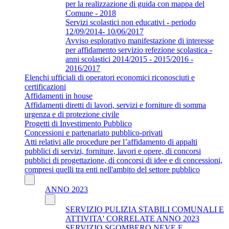
per la realizzazione di guida con mappa del
Comune - 2018
Servizi scolastici non educativi - periodo
12/09/2014- 10/06/2017
Avviso esplorativo manifestazione di interesse
per affidamento servizio refezione scolastica -
anni scolastici 2014/2015 - 2015/2016 -
2016/2017
Elenchi ufficiali di operatori economici riconosciuti e
certificazioni
Affidamenti in house
Affidamenti diretti di lavori, servizi e forniture di somma
urgenza e di protezione civile
Progetti di Investimento Pubblico
Concessioni e partenariato pubblico-privati
Atti relativi alle procedure per l’affidamento di appalti
pubblici di servizi, forniture, lavori e opere, di concorsi
pubblici di progettazione, di concorsi di idee e di concessioni,
compresi quelli tra enti nell'ambito del settore pubblico
ANNO 2023
SERVIZIO PULIZIA STABILI COMUNALI E
ATTIVITA' CORRELATE ANNO 2023
SERVIZIO SGOMBERO NEVE E