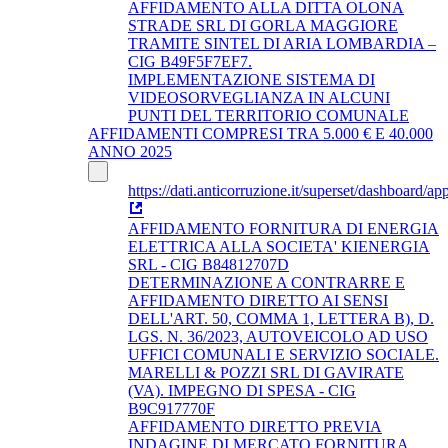
AFFIDAMENTO ALLA DITTA OLONA
STRADE SRL DI GORLA MAGGIORE
TRAMITE SINTEL DI ARIA LOMBARDIA –
CIG B49F5F7EF7.
IMPLEMENTAZIONE SISTEMA DI
VIDEOSORVEGLIANZA IN ALCUNI
PUNTI DEL TERRITORIO COMUNALE
AFFIDAMENTI COMPRESI TRA 5.000 € E 40.000
ANNO 2025
https://dati.anticorruzione.it/superset/dashboard/app
AFFIDAMENTO FORNITURA DI ENERGIA
ELETTRICA ALLA SOCIETA' KIENERGIA
SRL - CIG B84812707D
DETERMINAZIONE A CONTRARRE E
AFFIDAMENTO DIRETTO AI SENSI
DELL'ART. 50, COMMA 1, LETTERA B), D.
LGS. N. 36/2023, AUTOVEICOLO AD USO
UFFICI COMUNALI E SERVIZIO SOCIALE.
MARELLI & POZZI SRL DI GAVIRATE
(VA). IMPEGNO DI SPESA - CIG
B9C917770F
AFFIDAMENTO DIRETTO PREVIA
INDAGINE DI MERCATO FORNITURA