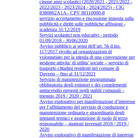
cinque anni scolastici (2020/2021 - 2021/2022 -
2022/2023 - 2023/2024 - 2024/2025) - CIG
8380862A1A– CPV 80110000-8
servizio accertamento e riscossione imposta sulla
pubblicità e diritti sulle pubbliche affissioni -
scadenza 31/12/2019
Servizi scolastici non educativi - periodo
01/09/2018 - 30/06/2020
Avviso pubblico ai sensi dell’art. 56 d.lgs.
117/2017 rivolto ad organizzazioni di
volontariato per la stipula di una convenzione per
gestione attivita’ di utilita’ sociale – servizio di
trasporto cittadini residenti nel comune di
Daverio – fino al 31/12/2021
Servizio di manutenzione programmata
obbligatoria degli estintori e dei complementi
antincendio presenti negli stabili comunali –
triennio 2019 / 2020 / 2021
Avviso esplorativo per manifestazione d’interesse
per l’affidamento del servizio di conduzione e
manutenzione ordinaria e straordinaria degli
impianti termici e assunzione di ruolo di terzo
responsabile – stagioni invernali 2018 / 2019 /
2020
Avviso esplorativo di manifestazione di interesse