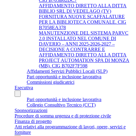
CIG B705B02DC7
AFFIDAMENTO DIRETTO ALLA DITTA
BIBLIO SRL DI VEDELAGO (TV)
FORNITURA NUOVE SCAFFALATURE
PER LA BIBLIOTECA COMUNALE. CIG
B7058EA378
MANUTENZIONE DEL SISTEMA PARVC
2.0 INSTALLATO NEL COMUNE DI
DAVERIO – ANNI 2025-2026-2027 –
DECISIONE A CONTRARRE E
AFFIDAMENTO DIRETTO ALLA DITTA
PROJECT AUTOMATION SPA DI MONZA
(MB). CIG B702F7F598
Affidamenti Servizi Pubblici Locali (SLP)
Pari opportunità e inclusione lavorativa
Commissioni giudicatrici
Esecutiva
Pari opportunità e inclusione lavorativa
Collegio Consultivo Tecnico (CCT)
Sponsorizzazioni
Procedure di somma urgenza e di protezione civile
Finanza di progetto
Atti relativi alla programmazione di lavori, opere, servizi e
forniture