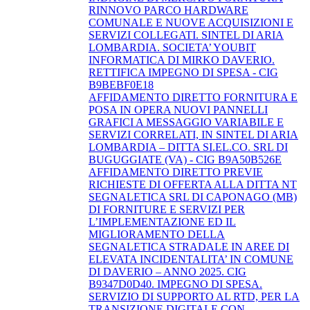
RINNOVO PARCO HARDWARE
COMUNALE E NUOVE ACQUISIZIONI E
SERVIZI COLLEGATI. SINTEL DI ARIA
LOMBARDIA. SOCIETA’ YOUBIT
INFORMATICA DI MIRKO DAVERIO.
RETTIFICA IMPEGNO DI SPESA - CIG
B9BEBF0E18
AFFIDAMENTO DIRETTO FORNITURA E
POSA IN OPERA NUOVI PANNELLI
GRAFICI A MESSAGGIO VARIABILE E
SERVIZI CORRELATI, IN SINTEL DI ARIA
LOMBARDIA – DITTA SI.EL.CO. SRL DI
BUGUGGIATE (VA) - CIG B9A50B526E
AFFIDAMENTO DIRETTO PREVIE
RICHIESTE DI OFFERTA ALLA DITTA NT
SEGNALETICA SRL DI CAPONAGO (MB)
DI FORNITURE E SERVIZI PER
L’IMPLEMENTAZIONE ED IL
MIGLIORAMENTO DELLA
SEGNALETICA STRADALE IN AREE DI
ELEVATA INCIDENTALITA’ IN COMUNE
DI DAVERIO – ANNO 2025. CIG
B9347D0D40. IMPEGNO DI SPESA.
SERVIZIO DI SUPPORTO AL RTD, PER LA
TRANSIZIONE DIGITALE CON