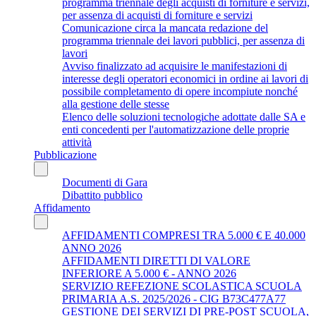
programma triennale degli acquisti di forniture e servizi,
per assenza di acquisti di forniture e servizi
Comunicazione circa la mancata redazione del
programma triennale dei lavori pubblici, per assenza di
lavori
Avviso finalizzato ad acquisire le manifestazioni di
interesse degli operatori economici in ordine ai lavori di
possibile completamento di opere incompiute nonché
alla gestione delle stesse
Elenco delle soluzioni tecnologiche adottate dalle SA e
enti concedenti per l'automatizzazione delle proprie
attività
Pubblicazione
Documenti di Gara
Dibattito pubblico
Affidamento
AFFIDAMENTI COMPRESI TRA 5.000 € E 40.000
ANNO 2026
AFFIDAMENTI DIRETTI DI VALORE
INFERIORE A 5.000 € - ANNO 2026
SERVIZIO REFEZIONE SCOLASTICA SCUOLA
PRIMARIA A.S. 2025/2026 - CIG B73C477A77
GESTIONE DEI SERVIZI DI PRE-POST SCUOLA,