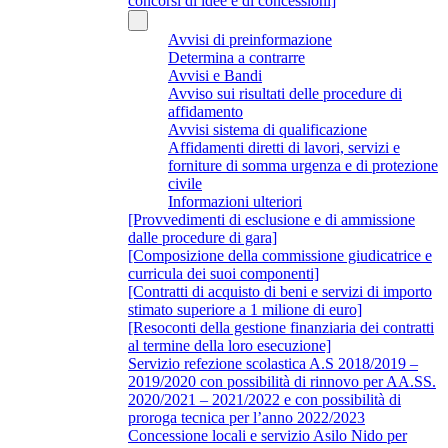
concorsi di idee e di concessioni]
Avvisi di preinformazione
Determina a contrarre
Avvisi e Bandi
Avviso sui risultati delle procedure di
affidamento
Avvisi sistema di qualificazione
Affidamenti diretti di lavori, servizi e
forniture di somma urgenza e di protezione
civile
Informazioni ulteriori
[Provvedimenti di esclusione e di ammissione
dalle procedure di gara]
[Composizione della commissione giudicatrice e
curricula dei suoi componenti]
[Contratti di acquisto di beni e servizi di importo
stimato superiore a 1 milione di euro]
[Resoconti della gestione finanziaria dei contratti
al termine della loro esecuzione]
Servizio refezione scolastica A.S 2018/2019 –
2019/2020 con possibilità di rinnovo per AA.SS.
2020/2021 – 2021/2022 e con possibilità di
proroga tecnica per l’anno 2022/2023
Concessione locali e servizio Asilo Nido per