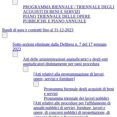
PROGRAMMA BIENNALE / TRIENNALE DEGLI
ACQUISTI DI BENI E SERVIZI
PIANO TRIENNALE DELLE OPERE
PUBBLICHE E PIANO ANNUALE
Bandi di gara e contratti fino al 31-12-2023
Sotto-sezioni eliminate dalla Delibera n. 7 del 17 gennaio
2023
Atti delle amministrazioni aggiudicatrici e degli enti
aggiudicatori distintamente per ogni procedura
[Atti relativi alla programmazione di lavori,
opere, servizi e forniture]
Programma biennale degli acquisiti di beni
e servizi
Programma triennale dei lavori pubblici
[Atti relativi alle procedure per l'affidamento di
appalti pubblici di servizi, forniture, lavori e
opere, di concorsi pubblici di progettazione, di