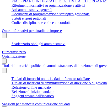
PIAO (PIANO INTEGRATO DI ATTIVITA' ED ORGANI
Riferimenti normativi su organizzazione e attività
Atti amministrativi generali
Documenti di programmazione strategico gestionale
Statuti e leggi regionali
Codice disciplinare e codice di condotta
Oneri informativi per cittadini e imprese
Scadenzario obblighi amministrativi
Burocrazia zero
Organizzazione
Titolari di incarichi politici, di amministrazione, di direzione o di gov
Titolari di incarichi politici - dati in formato tabellare
Titolari di incarichi di amministrazione di direzione o di govern
Relazione di fine mandato
Relazione di inizio mandato
Soggetti cessati dall'incarico
Sanzioni per mancata comunicazione dei dati