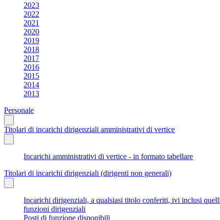
2023
2022
2021
2020
2019
2018
2017
2016
2015
2014
2013
Personale
Titolari di incarichi dirigenziali amministrativi di vertice
Incarichi amministrativi di vertice - in formato tabellare
Titolari di incarichi dirigenziali (dirigenti non generali)
Incarichi dirigenziali, a qualsiasi titolo conferiti, ivi inclusi q
funzioni dirigenziali
Posti di funzione disponibili