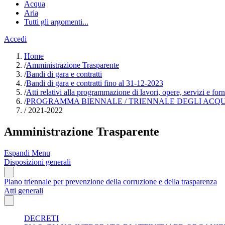
Acqua
Aria
Tutti gli argomenti...
Accedi
Home
/
Amministrazione Trasparente
/
Bandi di gara e contratti
/
Bandi di gara e contratti fino al 31-12-2023
/
Atti relativi alla programmazione di lavori, opere, servizi e forn
/
PROGRAMMA BIENNALE / TRIENNALE DEGLI ACQUIS
/
2021-2022
Amministrazione Trasparente
Espandi Menu
Disposizioni generali
Piano triennale per prevenzione della corruzione e della trasparenza
Atti generali
DECRETI