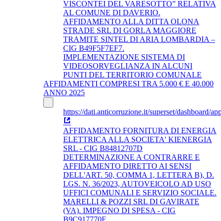
VISCONTEI DEL VARESOTTO” RELATIVA
AL COMUNE DI DAVERIO.
AFFIDAMENTO ALLA DITTA OLONA
STRADE SRL DI GORLA MAGGIORE
TRAMITE SINTEL DI ARIA LOMBARDIA –
CIG B49F5F7EF7.
IMPLEMENTAZIONE SISTEMA DI
VIDEOSORVEGLIANZA IN ALCUNI
PUNTI DEL TERRITORIO COMUNALE
AFFIDAMENTI COMPRESI TRA 5.000 € E 40.000
ANNO 2025
https://dati.anticorruzione.it/superset/dashboard/app
AFFIDAMENTO FORNITURA DI ENERGIA
ELETTRICA ALLA SOCIETA' KIENERGIA
SRL - CIG B84812707D
DETERMINAZIONE A CONTRARRE E
AFFIDAMENTO DIRETTO AI SENSI
DELL'ART. 50, COMMA 1, LETTERA B), D.
LGS. N. 36/2023, AUTOVEICOLO AD USO
UFFICI COMUNALI E SERVIZIO SOCIALE.
MARELLI & POZZI SRL DI GAVIRATE
(VA). IMPEGNO DI SPESA - CIG
B9C917770F