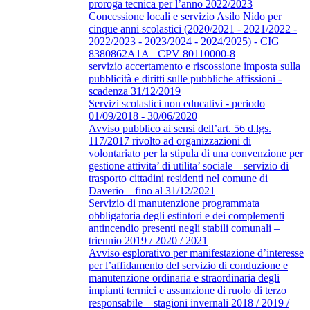
proroga tecnica per l’anno 2022/2023
Concessione locali e servizio Asilo Nido per
cinque anni scolastici (2020/2021 - 2021/2022 -
2022/2023 - 2023/2024 - 2024/2025) - CIG
8380862A1A– CPV 80110000-8
servizio accertamento e riscossione imposta sulla
pubblicità e diritti sulle pubbliche affissioni -
scadenza 31/12/2019
Servizi scolastici non educativi - periodo
01/09/2018 - 30/06/2020
Avviso pubblico ai sensi dell’art. 56 d.lgs.
117/2017 rivolto ad organizzazioni di
volontariato per la stipula di una convenzione per
gestione attivita’ di utilita’ sociale – servizio di
trasporto cittadini residenti nel comune di
Daverio – fino al 31/12/2021
Servizio di manutenzione programmata
obbligatoria degli estintori e dei complementi
antincendio presenti negli stabili comunali –
triennio 2019 / 2020 / 2021
Avviso esplorativo per manifestazione d’interesse
per l’affidamento del servizio di conduzione e
manutenzione ordinaria e straordinaria degli
impianti termici e assunzione di ruolo di terzo
responsabile – stagioni invernali 2018 / 2019 /