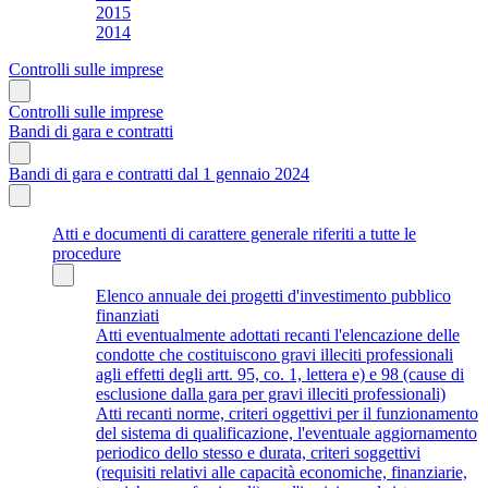
2015
2014
Controlli sulle imprese
Controlli sulle imprese
Bandi di gara e contratti
Bandi di gara e contratti dal 1 gennaio 2024
Atti e documenti di carattere generale riferiti a tutte le
procedure
Elenco annuale dei progetti d'investimento pubblico
finanziati
Atti eventualmente adottati recanti l'elencazione delle
condotte che costituiscono gravi illeciti professionali
agli effetti degli artt. 95, co. 1, lettera e) e 98 (cause di
esclusione dalla gara per gravi illeciti professionali)
Atti recanti norme, criteri oggettivi per il funzionamento
del sistema di qualificazione, l'eventuale aggiornamento
periodico dello stesso e durata, criteri soggettivi
(requisiti relativi alle capacità economiche, finanziarie,