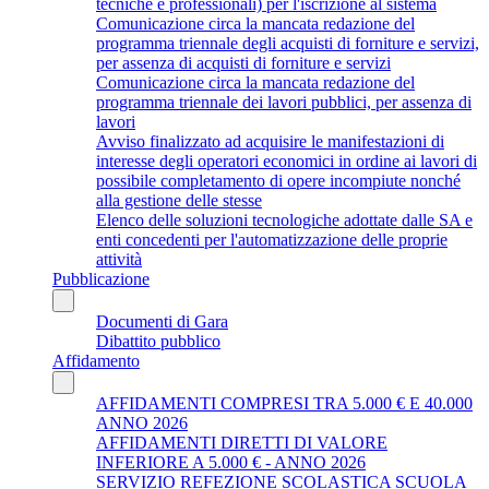
tecniche e professionali) per l'iscrizione al sistema
Comunicazione circa la mancata redazione del
programma triennale degli acquisti di forniture e servizi,
per assenza di acquisti di forniture e servizi
Comunicazione circa la mancata redazione del
programma triennale dei lavori pubblici, per assenza di
lavori
Avviso finalizzato ad acquisire le manifestazioni di
interesse degli operatori economici in ordine ai lavori di
possibile completamento di opere incompiute nonché
alla gestione delle stesse
Elenco delle soluzioni tecnologiche adottate dalle SA e
enti concedenti per l'automatizzazione delle proprie
attività
Pubblicazione
Documenti di Gara
Dibattito pubblico
Affidamento
AFFIDAMENTI COMPRESI TRA 5.000 € E 40.000
ANNO 2026
AFFIDAMENTI DIRETTI DI VALORE
INFERIORE A 5.000 € - ANNO 2026
SERVIZIO REFEZIONE SCOLASTICA SCUOLA