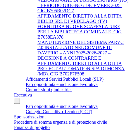
VEDOGIOVANE DI BORGOMANERO (NO)
– PERIODO GIUGNO / DICEMBRE 2025.
CIG B705B02DC7
AFFIDAMENTO DIRETTO ALLA DITTA
BIBLIO SRL DI VEDELAGO (TV)
FORNITURA NUOVE SCAFFALATURE
PER LA BIBLIOTECA COMUNALE. CIG
B7058EA378
MANUTENZIONE DEL SISTEMA PARVC
2.0 INSTALLATO NEL COMUNE DI
DAVERIO – ANNI 2025-2026-2027 –
DECISIONE A CONTRARRE E
AFFIDAMENTO DIRETTO ALLA DITTA
PROJECT AUTOMATION SPA DI MONZA
(MB). CIG B702F7F598
Affidamenti Servizi Pubblici Locali (SLP)
Pari opportunità e inclusione lavorativa
Commissioni giudicatrici
Esecutiva
Pari opportunità e inclusione lavorativa
Collegio Consultivo Tecnico (CCT)
Sponsorizzazioni
Procedure di somma urgenza e di protezione civile
Finanza di progetto