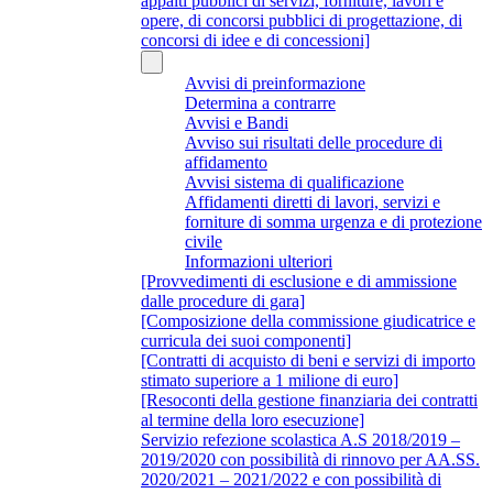
appalti pubblici di servizi, forniture, lavori e
opere, di concorsi pubblici di progettazione, di
concorsi di idee e di concessioni]
Avvisi di preinformazione
Determina a contrarre
Avvisi e Bandi
Avviso sui risultati delle procedure di
affidamento
Avvisi sistema di qualificazione
Affidamenti diretti di lavori, servizi e
forniture di somma urgenza e di protezione
civile
Informazioni ulteriori
[Provvedimenti di esclusione e di ammissione
dalle procedure di gara]
[Composizione della commissione giudicatrice e
curricula dei suoi componenti]
[Contratti di acquisto di beni e servizi di importo
stimato superiore a 1 milione di euro]
[Resoconti della gestione finanziaria dei contratti
al termine della loro esecuzione]
Servizio refezione scolastica A.S 2018/2019 –
2019/2020 con possibilità di rinnovo per AA.SS.
2020/2021 – 2021/2022 e con possibilità di