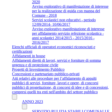
2020
Avviso esplorativo di manifestazione di interesse
per la realizzazione di guida con mappa del
Comune - 2018
Servizi scolastici non educativi - periodo
12/09/2014- 10/06/2017
Avviso esplorativo manifestazione di interesse
per affidamento servizio refezione scolastica -
anni scolastici 2014/2015 - 2015/2016 -
2016/2017
Elenchi ufficiali di operatori economici riconosciuti e
certificazioni
Affidamenti in house
Affidamenti diretti di lavori, servizi e forniture di somma
urgenza e di protezione civile
Progetti di Investimento Pubblico
Concessioni e partenariato pubblico-privati
Atti relativi alle procedure per l’affidamento di appalti
pubblici di servizi, forniture, lavori e opere, di concorsi
pubblici di progettazione, di concorsi di idee e di concessioni,
compresi quelli tra enti nell'ambito del settore pubblico
ANNO 2023
SERVIZIO PULIZIA STABILI COMUNALI E