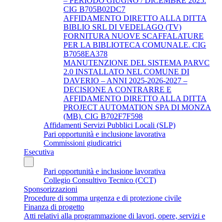
– PERIODO GIUGNO / DICEMBRE 2025.
CIG B705B02DC7
AFFIDAMENTO DIRETTO ALLA DITTA
BIBLIO SRL DI VEDELAGO (TV)
FORNITURA NUOVE SCAFFALATURE
PER LA BIBLIOTECA COMUNALE. CIG
B7058EA378
MANUTENZIONE DEL SISTEMA PARVC
2.0 INSTALLATO NEL COMUNE DI
DAVERIO – ANNI 2025-2026-2027 –
DECISIONE A CONTRARRE E
AFFIDAMENTO DIRETTO ALLA DITTA
PROJECT AUTOMATION SPA DI MONZA
(MB). CIG B702F7F598
Affidamenti Servizi Pubblici Locali (SLP)
Pari opportunità e inclusione lavorativa
Commissioni giudicatrici
Esecutiva
Pari opportunità e inclusione lavorativa
Collegio Consultivo Tecnico (CCT)
Sponsorizzazioni
Procedure di somma urgenza e di protezione civile
Finanza di progetto
Atti relativi alla programmazione di lavori, opere, servizi e