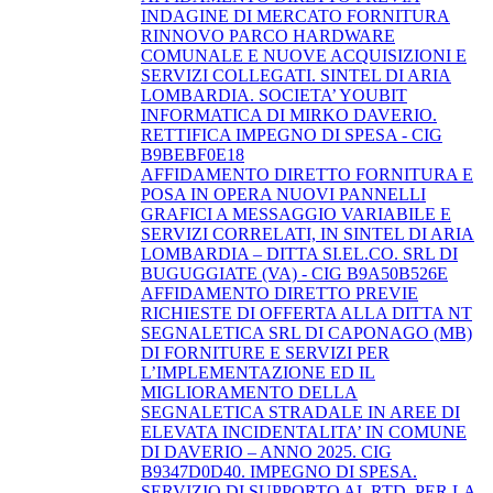
INDAGINE DI MERCATO FORNITURA
RINNOVO PARCO HARDWARE
COMUNALE E NUOVE ACQUISIZIONI E
SERVIZI COLLEGATI. SINTEL DI ARIA
LOMBARDIA. SOCIETA’ YOUBIT
INFORMATICA DI MIRKO DAVERIO.
RETTIFICA IMPEGNO DI SPESA - CIG
B9BEBF0E18
AFFIDAMENTO DIRETTO FORNITURA E
POSA IN OPERA NUOVI PANNELLI
GRAFICI A MESSAGGIO VARIABILE E
SERVIZI CORRELATI, IN SINTEL DI ARIA
LOMBARDIA – DITTA SI.EL.CO. SRL DI
BUGUGGIATE (VA) - CIG B9A50B526E
AFFIDAMENTO DIRETTO PREVIE
RICHIESTE DI OFFERTA ALLA DITTA NT
SEGNALETICA SRL DI CAPONAGO (MB)
DI FORNITURE E SERVIZI PER
L’IMPLEMENTAZIONE ED IL
MIGLIORAMENTO DELLA
SEGNALETICA STRADALE IN AREE DI
ELEVATA INCIDENTALITA’ IN COMUNE
DI DAVERIO – ANNO 2025. CIG
B9347D0D40. IMPEGNO DI SPESA.
SERVIZIO DI SUPPORTO AL RTD, PER LA