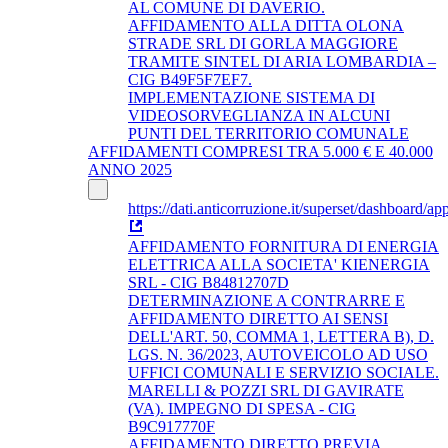
AL COMUNE DI DAVERIO.
AFFIDAMENTO ALLA DITTA OLONA
STRADE SRL DI GORLA MAGGIORE
TRAMITE SINTEL DI ARIA LOMBARDIA –
CIG B49F5F7EF7.
IMPLEMENTAZIONE SISTEMA DI
VIDEOSORVEGLIANZA IN ALCUNI
PUNTI DEL TERRITORIO COMUNALE
AFFIDAMENTI COMPRESI TRA 5.000 € E 40.000
ANNO 2025
https://dati.anticorruzione.it/superset/dashboard/app
AFFIDAMENTO FORNITURA DI ENERGIA
ELETTRICA ALLA SOCIETA' KIENERGIA
SRL - CIG B84812707D
DETERMINAZIONE A CONTRARRE E
AFFIDAMENTO DIRETTO AI SENSI
DELL'ART. 50, COMMA 1, LETTERA B), D.
LGS. N. 36/2023, AUTOVEICOLO AD USO
UFFICI COMUNALI E SERVIZIO SOCIALE.
MARELLI & POZZI SRL DI GAVIRATE
(VA). IMPEGNO DI SPESA - CIG
B9C917770F
AFFIDAMENTO DIRETTO PREVIA