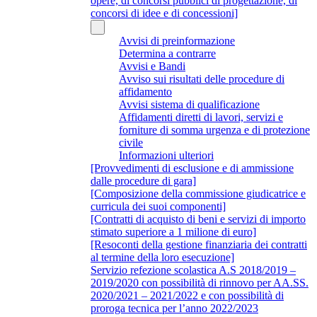
opere, di concorsi pubblici di progettazione, di
concorsi di idee e di concessioni]
Avvisi di preinformazione
Determina a contrarre
Avvisi e Bandi
Avviso sui risultati delle procedure di
affidamento
Avvisi sistema di qualificazione
Affidamenti diretti di lavori, servizi e
forniture di somma urgenza e di protezione
civile
Informazioni ulteriori
[Provvedimenti di esclusione e di ammissione
dalle procedure di gara]
[Composizione della commissione giudicatrice e
curricula dei suoi componenti]
[Contratti di acquisto di beni e servizi di importo
stimato superiore a 1 milione di euro]
[Resoconti della gestione finanziaria dei contratti
al termine della loro esecuzione]
Servizio refezione scolastica A.S 2018/2019 –
2019/2020 con possibilità di rinnovo per AA.SS.
2020/2021 – 2021/2022 e con possibilità di
proroga tecnica per l’anno 2022/2023