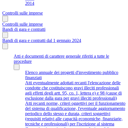
2014
Controlli sulle imprese
Controlli sulle imprese
Bandi di gara e contratti
Bandi di gara e contratti dal 1 gennaio 2024
Atti e documenti di carattere generale riferiti a tutte le
procedure
Elenco annuale dei progetti d'investimento pubblico
finanziati
Atti eventualmente adottati recanti l'elencazione delle
condotte che costituiscono gravi illeciti professionali
agli effetti degli artt. 95, co. 1, lettera e) e 98 (cause di
esclusione dalla gara per gravi illeciti professionali)
Atti recanti norme, criteri oggettivi per il funzionamento
del sistema di qualificazione, l'eventuale aggiornamento
periodico dello stesso e durata, criteri soggettivi
(requisiti relativi alle capacità economiche, finanziarie,
tecniche e professionali) per l'iscrizione al sistema