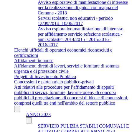
Avviso esplorativo di manifestazione di interesse
per la realizzazione di guida con mappa del
Comune - 2018
Servizi scolastici non educativi - periodo
12/09/2014- 10/06/2017
Avviso esplorativo manifestazione di interesse
per affidamento servizio refezione scolastica -
anni scolastici 2014/2015 - 2015/2016 -
2016/2017
Elenchi ufficiali di operatori economici riconosciuti e
certificazioni
Affidamenti in house
Affidamenti diretti di lavori, servizi e forniture di somma
urgenza e di protezione civile
Progetti di Investimento Pubblico
Concessioni e partenariato pubblico-privati
Atti relativi alle procedure per l’affidamento di appalti
pubblici di servizi, forniture, lavori e opere, di concorsi
pubblici di progettazione, di concorsi di idee e di concessioni,
compresi quelli tra enti nell'ambito del settore pubblico
ANNO 2023
SERVIZIO PULIZIA STABILI COMUNALI E
ATTIVITA' CORRELATE ANNO 2023