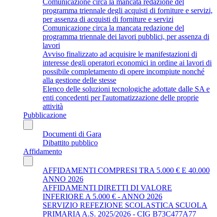
Comunicazione circa la mancata redazione del
programma triennale degli acquisti di forniture e servizi,
per assenza di acquisti di forniture e servizi
Comunicazione circa la mancata redazione del
programma triennale dei lavori pubblici, per assenza di
lavori
Avviso finalizzato ad acquisire le manifestazioni di
interesse degli operatori economici in ordine ai lavori di
possibile completamento di opere incompiute nonché
alla gestione delle stesse
Elenco delle soluzioni tecnologiche adottate dalle SA e
enti concedenti per l'automatizzazione delle proprie
attività
Pubblicazione
Documenti di Gara
Dibattito pubblico
Affidamento
AFFIDAMENTI COMPRESI TRA 5.000 € E 40.000
ANNO 2026
AFFIDAMENTI DIRETTI DI VALORE
INFERIORE A 5.000 € - ANNO 2026
SERVIZIO REFEZIONE SCOLASTICA SCUOLA
PRIMARIA A.S. 2025/2026 - CIG B73C477A77