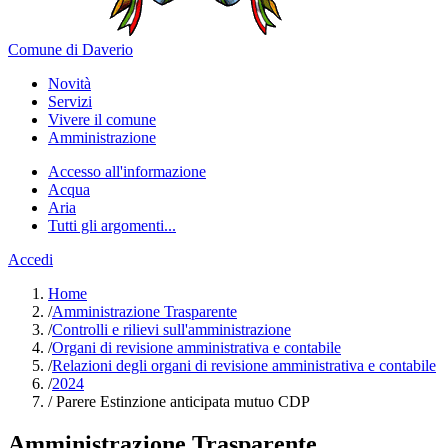
Comune di Daverio
Novità
Servizi
Vivere il comune
Amministrazione
Accesso all'informazione
Acqua
Aria
Tutti gli argomenti...
Accedi
Home
/
Amministrazione Trasparente
/
Controlli e rilievi sull'amministrazione
/
Organi di revisione amministrativa e contabile
/
Relazioni degli organi di revisione amministrativa e contabile
/
2024
/
Parere Estinzione anticipata mutuo CDP
Amministrazione Trasparente