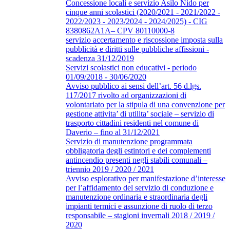
Concessione locali e servizio Asilo Nido per
cinque anni scolastici (2020/2021 - 2021/2022 -
2022/2023 - 2023/2024 - 2024/2025) - CIG
8380862A1A– CPV 80110000-8
servizio accertamento e riscossione imposta sulla
pubblicità e diritti sulle pubbliche affissioni -
scadenza 31/12/2019
Servizi scolastici non educativi - periodo
01/09/2018 - 30/06/2020
Avviso pubblico ai sensi dell’art. 56 d.lgs.
117/2017 rivolto ad organizzazioni di
volontariato per la stipula di una convenzione per
gestione attivita’ di utilita’ sociale – servizio di
trasporto cittadini residenti nel comune di
Daverio – fino al 31/12/2021
Servizio di manutenzione programmata
obbligatoria degli estintori e dei complementi
antincendio presenti negli stabili comunali –
triennio 2019 / 2020 / 2021
Avviso esplorativo per manifestazione d’interesse
per l’affidamento del servizio di conduzione e
manutenzione ordinaria e straordinaria degli
impianti termici e assunzione di ruolo di terzo
responsabile – stagioni invernali 2018 / 2019 /
2020