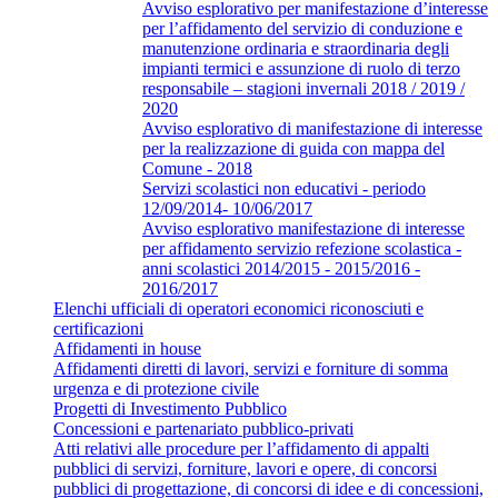
Avviso esplorativo per manifestazione d’interesse
per l’affidamento del servizio di conduzione e
manutenzione ordinaria e straordinaria degli
impianti termici e assunzione di ruolo di terzo
responsabile – stagioni invernali 2018 / 2019 /
2020
Avviso esplorativo di manifestazione di interesse
per la realizzazione di guida con mappa del
Comune - 2018
Servizi scolastici non educativi - periodo
12/09/2014- 10/06/2017
Avviso esplorativo manifestazione di interesse
per affidamento servizio refezione scolastica -
anni scolastici 2014/2015 - 2015/2016 -
2016/2017
Elenchi ufficiali di operatori economici riconosciuti e
certificazioni
Affidamenti in house
Affidamenti diretti di lavori, servizi e forniture di somma
urgenza e di protezione civile
Progetti di Investimento Pubblico
Concessioni e partenariato pubblico-privati
Atti relativi alle procedure per l’affidamento di appalti
pubblici di servizi, forniture, lavori e opere, di concorsi
pubblici di progettazione, di concorsi di idee e di concessioni,