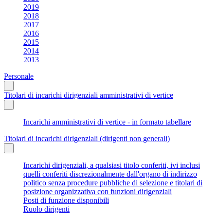
2019
2018
2017
2016
2015
2014
2013
Personale
Titolari di incarichi dirigenziali amministrativi di vertice
Incarichi amministrativi di vertice - in formato tabellare
Titolari di incarichi dirigenziali (dirigenti non generali)
Incarichi dirigenziali, a qualsiasi titolo conferiti, ivi inclusi
quelli conferiti discrezionalmente dall'organo di indirizzo
politico senza procedure pubbliche di selezione e titolari di
posizione organizzativa con funzioni dirigenziali
Posti di funzione disponibili
Ruolo dirigenti