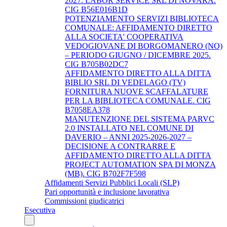
2027. LABOR SERVICE SRL DI NOVARA.
CIG B56E016B1D
POTENZIAMENTO SERVIZI BIBLIOTECA
COMUNALE: AFFIDAMENTO DIRETTO
ALLA SOCIETA' COOPERATIVA
VEDOGIOVANE DI BORGOMANERO (NO)
– PERIODO GIUGNO / DICEMBRE 2025.
CIG B705B02DC7
AFFIDAMENTO DIRETTO ALLA DITTA
BIBLIO SRL DI VEDELAGO (TV)
FORNITURA NUOVE SCAFFALATURE
PER LA BIBLIOTECA COMUNALE. CIG
B7058EA378
MANUTENZIONE DEL SISTEMA PARVC
2.0 INSTALLATO NEL COMUNE DI
DAVERIO – ANNI 2025-2026-2027 –
DECISIONE A CONTRARRE E
AFFIDAMENTO DIRETTO ALLA DITTA
PROJECT AUTOMATION SPA DI MONZA
(MB). CIG B702F7F598
Affidamenti Servizi Pubblici Locali (SLP)
Pari opportunità e inclusione lavorativa
Commissioni giudicatrici
Esecutiva