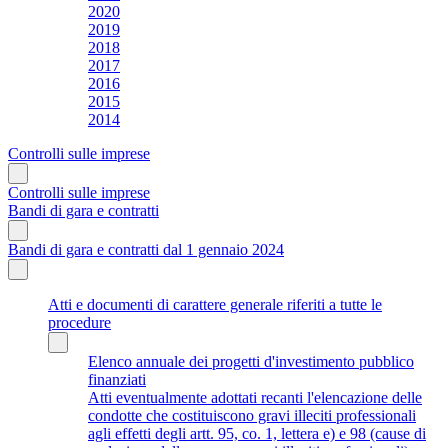
2020
2019
2018
2017
2016
2015
2014
Controlli sulle imprese
Controlli sulle imprese
Bandi di gara e contratti
Bandi di gara e contratti dal 1 gennaio 2024
Atti e documenti di carattere generale riferiti a tutte le
procedure
Elenco annuale dei progetti d'investimento pubblico
finanziati
Atti eventualmente adottati recanti l'elencazione delle
condotte che costituiscono gravi illeciti professionali
agli effetti degli artt. 95, co. 1, lettera e) e 98 (cause di