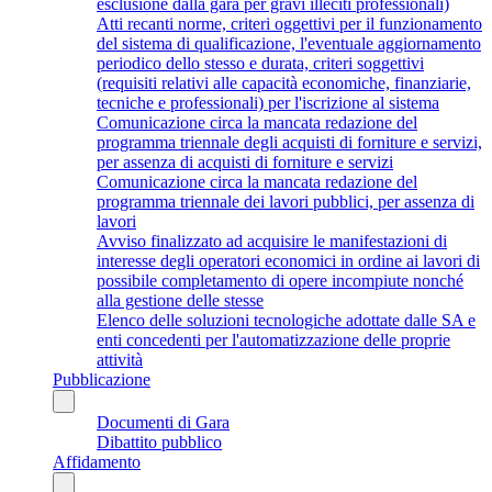
esclusione dalla gara per gravi illeciti professionali)
Atti recanti norme, criteri oggettivi per il funzionamento
del sistema di qualificazione, l'eventuale aggiornamento
periodico dello stesso e durata, criteri soggettivi
(requisiti relativi alle capacità economiche, finanziarie,
tecniche e professionali) per l'iscrizione al sistema
Comunicazione circa la mancata redazione del
programma triennale degli acquisti di forniture e servizi,
per assenza di acquisti di forniture e servizi
Comunicazione circa la mancata redazione del
programma triennale dei lavori pubblici, per assenza di
lavori
Avviso finalizzato ad acquisire le manifestazioni di
interesse degli operatori economici in ordine ai lavori di
possibile completamento di opere incompiute nonché
alla gestione delle stesse
Elenco delle soluzioni tecnologiche adottate dalle SA e
enti concedenti per l'automatizzazione delle proprie
attività
Pubblicazione
Documenti di Gara
Dibattito pubblico
Affidamento