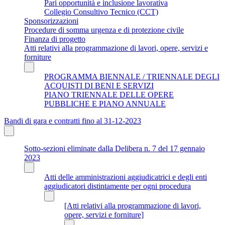
Pari opportunità e inclusione lavorativa
Collegio Consultivo Tecnico (CCT)
Sponsorizzazioni
Procedure di somma urgenza e di protezione civile
Finanza di progetto
Atti relativi alla programmazione di lavori, opere, servizi e
forniture
PROGRAMMA BIENNALE / TRIENNALE DEGLI
ACQUISTI DI BENI E SERVIZI
PIANO TRIENNALE DELLE OPERE
PUBBLICHE E PIANO ANNUALE
Bandi di gara e contratti fino al 31-12-2023
Sotto-sezioni eliminate dalla Delibera n. 7 del 17 gennaio
2023
Atti delle amministrazioni aggiudicatrici e degli enti
aggiudicatori distintamente per ogni procedura
[Atti relativi alla programmazione di lavori,
opere, servizi e forniture]