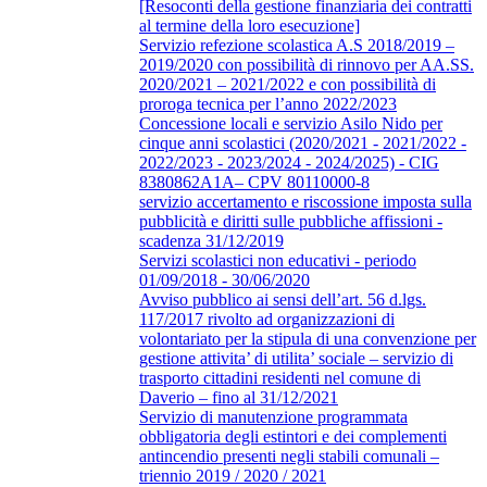
[Resoconti della gestione finanziaria dei contratti
al termine della loro esecuzione]
Servizio refezione scolastica A.S 2018/2019 –
2019/2020 con possibilità di rinnovo per AA.SS.
2020/2021 – 2021/2022 e con possibilità di
proroga tecnica per l’anno 2022/2023
Concessione locali e servizio Asilo Nido per
cinque anni scolastici (2020/2021 - 2021/2022 -
2022/2023 - 2023/2024 - 2024/2025) - CIG
8380862A1A– CPV 80110000-8
servizio accertamento e riscossione imposta sulla
pubblicità e diritti sulle pubbliche affissioni -
scadenza 31/12/2019
Servizi scolastici non educativi - periodo
01/09/2018 - 30/06/2020
Avviso pubblico ai sensi dell’art. 56 d.lgs.
117/2017 rivolto ad organizzazioni di
volontariato per la stipula di una convenzione per
gestione attivita’ di utilita’ sociale – servizio di
trasporto cittadini residenti nel comune di
Daverio – fino al 31/12/2021
Servizio di manutenzione programmata
obbligatoria degli estintori e dei complementi
antincendio presenti negli stabili comunali –
triennio 2019 / 2020 / 2021