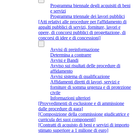
Programma biennale degli acquisiti di beni
e servizi
Programma triennale dei lavori pubblici
[Atti relativi alle procedure per l'affidamento di
appalti pubblici di servizi, forniture, lavori e
opere, di concorsi pubblici di progettazione, di
concorsi di idee e di concessioni]
Avvisi di preinformazione
Determina a contrarre
Avvisi e Bandi
Avviso sui risultati delle procedure di
affidamento
Avvisi sistema di qualificazione
Affidamenti diretti di lavori, servizi e
forniture di somma urgenza e di protezione
civile
Informazioni ulteriori
[Provvedimenti di esclusione e di ammissione
dalle procedure di gara]
[Composizione della commissione giudicatrice e
curricula dei suoi componenti]
[Contratti di acquisto di beni e servizi di importo
stimato superiore a 1 milione di euro]