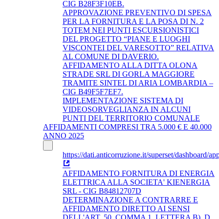
CIG B28F3F10EB.
APPROVAZIONE PREVENTIVO DI SPESA
PER LA FORNITURA E LA POSA DI N. 2
TOTEM NEI PUNTI ESCURSIONISTICI
DEL PROGETTO “PIANE E LUOGHI
VISCONTEI DEL VARESOTTO” RELATIVA
AL COMUNE DI DAVERIO.
AFFIDAMENTO ALLA DITTA OLONA
STRADE SRL DI GORLA MAGGIORE
TRAMITE SINTEL DI ARIA LOMBARDIA –
CIG B49F5F7EF7.
IMPLEMENTAZIONE SISTEMA DI
VIDEOSORVEGLIANZA IN ALCUNI
PUNTI DEL TERRITORIO COMUNALE
AFFIDAMENTI COMPRESI TRA 5.000 € E 40.000
ANNO 2025
https://dati.anticorruzione.it/superset/dashboard/app
AFFIDAMENTO FORNITURA DI ENERGIA
ELETTRICA ALLA SOCIETA' KIENERGIA
SRL - CIG B84812707D
DETERMINAZIONE A CONTRARRE E
AFFIDAMENTO DIRETTO AI SENSI
DELL'ART. 50, COMMA 1, LETTERA B), D.