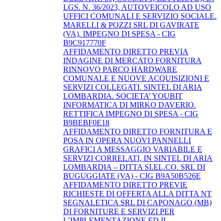
LGS. N. 36/2023, AUTOVEICOLO AD USO
UFFICI COMUNALI E SERVIZIO SOCIALE.
MARELLI & POZZI SRL DI GAVIRATE
(VA). IMPEGNO DI SPESA - CIG
B9C917770F
AFFIDAMENTO DIRETTO PREVIA
INDAGINE DI MERCATO FORNITURA
RINNOVO PARCO HARDWARE
COMUNALE E NUOVE ACQUISIZIONI E
SERVIZI COLLEGATI. SINTEL DI ARIA
LOMBARDIA. SOCIETA’ YOUBIT
INFORMATICA DI MIRKO DAVERIO.
RETTIFICA IMPEGNO DI SPESA - CIG
B9BEBF0E18
AFFIDAMENTO DIRETTO FORNITURA E
POSA IN OPERA NUOVI PANNELLI
GRAFICI A MESSAGGIO VARIABILE E
SERVIZI CORRELATI, IN SINTEL DI ARIA
LOMBARDIA – DITTA SI.EL.CO. SRL DI
BUGUGGIATE (VA) - CIG B9A50B526E
AFFIDAMENTO DIRETTO PREVIE
RICHIESTE DI OFFERTA ALLA DITTA NT
SEGNALETICA SRL DI CAPONAGO (MB)
DI FORNITURE E SERVIZI PER
L’IMPLEMENTAZIONE ED IL