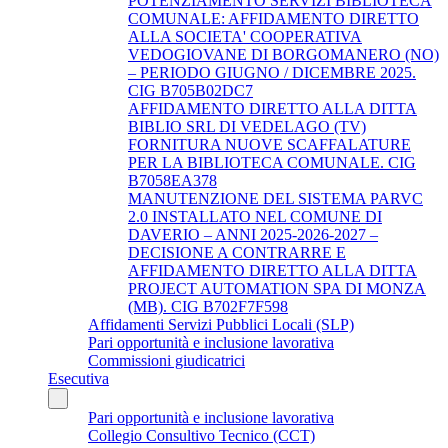
POTENZIAMENTO SERVIZI BIBLIOTECA
COMUNALE: AFFIDAMENTO DIRETTO
ALLA SOCIETA' COOPERATIVA
VEDOGIOVANE DI BORGOMANERO (NO)
– PERIODO GIUGNO / DICEMBRE 2025.
CIG B705B02DC7
AFFIDAMENTO DIRETTO ALLA DITTA
BIBLIO SRL DI VEDELAGO (TV)
FORNITURA NUOVE SCAFFALATURE
PER LA BIBLIOTECA COMUNALE. CIG
B7058EA378
MANUTENZIONE DEL SISTEMA PARVC
2.0 INSTALLATO NEL COMUNE DI
DAVERIO – ANNI 2025-2026-2027 –
DECISIONE A CONTRARRE E
AFFIDAMENTO DIRETTO ALLA DITTA
PROJECT AUTOMATION SPA DI MONZA
(MB). CIG B702F7F598
Affidamenti Servizi Pubblici Locali (SLP)
Pari opportunità e inclusione lavorativa
Commissioni giudicatrici
Esecutiva
Pari opportunità e inclusione lavorativa
Collegio Consultivo Tecnico (CCT)