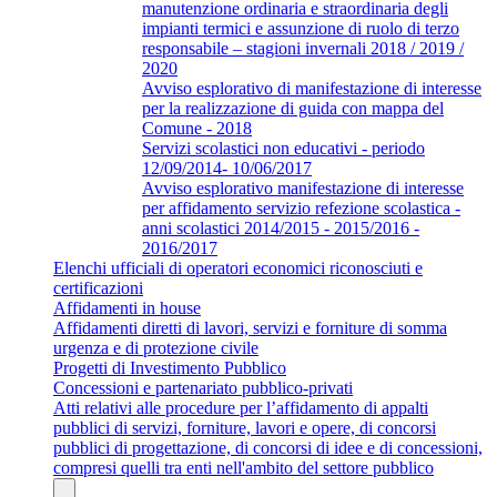
manutenzione ordinaria e straordinaria degli
impianti termici e assunzione di ruolo di terzo
responsabile – stagioni invernali 2018 / 2019 /
2020
Avviso esplorativo di manifestazione di interesse
per la realizzazione di guida con mappa del
Comune - 2018
Servizi scolastici non educativi - periodo
12/09/2014- 10/06/2017
Avviso esplorativo manifestazione di interesse
per affidamento servizio refezione scolastica -
anni scolastici 2014/2015 - 2015/2016 -
2016/2017
Elenchi ufficiali di operatori economici riconosciuti e
certificazioni
Affidamenti in house
Affidamenti diretti di lavori, servizi e forniture di somma
urgenza e di protezione civile
Progetti di Investimento Pubblico
Concessioni e partenariato pubblico-privati
Atti relativi alle procedure per l’affidamento di appalti
pubblici di servizi, forniture, lavori e opere, di concorsi
pubblici di progettazione, di concorsi di idee e di concessioni,
compresi quelli tra enti nell'ambito del settore pubblico