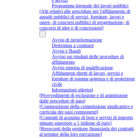
e servizi
Programma triennale dei lavori pubblici
[Atti relativi alle procedure per l'affidamento di
appalti pubblici di servizi, forniture, lavori e
opere, di concorsi pubblici di progettazione, di
concorsi di idee e di concessioni]
Avvisi di preinformazione
Determina a contrarre
Avvisi e Bandi
Avviso sui risultati delle procedure di
affidamento
Avvisi sistema di qualificazione
Affidamenti diretti di lavori, servizi e
forniture di somma urgenza e di protezione
civile
Informazioni ulteriori
[Provvedimenti di esclusione e di ammissione
dalle procedure di gara]
[Composizione della commissione giudicatrice e
curricula dei suoi componenti]
[Contratti di acquisto di beni e servizi di importo
stimato superiore a 1 milione di euro]
[Resoconti della gestione finanziaria dei contratti
al termine della loro esecuzione]