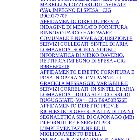
MARELLI & POZZI SRL DI GAVIRATE
(VA). IMPEGNO DI SPESA - CIG
B9C917770F
AFFIDAMENTO DIRETTO PREVIA
INDAGINE DI MERCATO FORNITURA
RINNOVO PARCO HARDWARE
COMUNALE E NUOVE ACQUISIZIONI E
SERVIZI COLLEGATI. SINTEL DI ARIA
LOMBARDIA. SOCIETA’ YOUBIT
INFORMATICA DI MIRKO DAVERIO.
RETTIFICA IMPEGNO DI SPESA - CIG
B9BEBF0E18
AFFIDAMENTO DIRETTO FORNITURA E
POSA IN OPERA NUOVI PANNELLI
GRAFICI A MESSAGGIO VARIABILE E
SERVIZI CORRELATI, IN SINTEL DI ARIA
LOMBARDIA – DITTA SI.EL.CO. SRL DI
BUGUGGIATE (VA) - CIG B9A50B526E
AFFIDAMENTO DIRETTO PREVIE
RICHIESTE DI OFFERTA ALLA DITTA NT
SEGNALETICA SRL DI CAPONAGO (MB)
DI FORNITURE E SERVIZI PER
L’IMPLEMENTAZIONE ED IL
MIGLIORAMENTO DELLA
SEGNALETICA STRADALE IN AREE DI