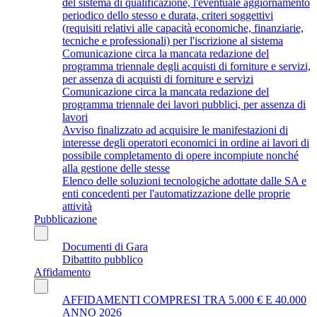
del sistema di qualificazione, l'eventuale aggiornamento
periodico dello stesso e durata, criteri soggettivi
(requisiti relativi alle capacità economiche, finanziarie,
tecniche e professionali) per l'iscrizione al sistema
Comunicazione circa la mancata redazione del
programma triennale degli acquisti di forniture e servizi,
per assenza di acquisti di forniture e servizi
Comunicazione circa la mancata redazione del
programma triennale dei lavori pubblici, per assenza di
lavori
Avviso finalizzato ad acquisire le manifestazioni di
interesse degli operatori economici in ordine ai lavori di
possibile completamento di opere incompiute nonché
alla gestione delle stesse
Elenco delle soluzioni tecnologiche adottate dalle SA e
enti concedenti per l'automatizzazione delle proprie
attività
Pubblicazione
Documenti di Gara
Dibattito pubblico
Affidamento
AFFIDAMENTI COMPRESI TRA 5.000 € E 40.000
ANNO 2026