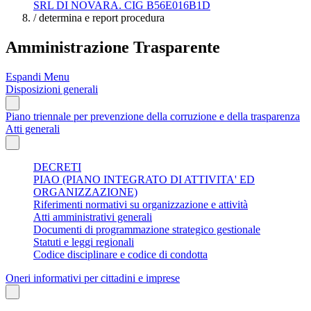
SRL DI NOVARA. CIG B56E016B1D
/
determina e report procedura
Amministrazione Trasparente
Espandi Menu
Disposizioni generali
Piano triennale per prevenzione della corruzione e della trasparenza
Atti generali
DECRETI
PIAO (PIANO INTEGRATO DI ATTIVITA' ED
ORGANIZZAZIONE)
Riferimenti normativi su organizzazione e attività
Atti amministrativi generali
Documenti di programmazione strategico gestionale
Statuti e leggi regionali
Codice disciplinare e codice di condotta
Oneri informativi per cittadini e imprese