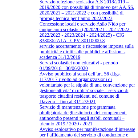
Servizio refezione scolastica A.S 2018/2019 –
2019/2020 con possibilità di rinnovo per AA.SS.
2020/2021 – 2021/2022 e con possibilità di
proroga tecnica per l’anno 2022/2023
Concessione locali e servizio Asilo Nido per
cinque anni scolastici (2020/2021 - 2021/2022 -
2022/2023 - 2023/2024 - 2024/2025) - CIG
8380862A1A– CPV 80110000-8
servizio accertamento e riscossione imposta sulla
pubblicità e diritti sulle pubbliche affissioni -
scadenza 31/12/2019
Servizi scolastici non educativi - periodo
01/09/2018 - 30/06/2020
Avviso pubblico ai sensi dell’art. 56 d.lgs.
117/2017 rivolto ad organizzazioni di
volontariato per la stipula di una convenzione per
gestione attivita’ di utilita’ sociale – servizio di
trasporto cittadini residenti nel comune di
Daverio – fino al 31/12/2021
Servizio di manutenzione programmata
obbligatoria degli estintori e dei complementi
antincendio presenti negli stabili comunali –
triennio 2019 / 2020 / 2021
Avviso esplorativo per manifestazione d’interesse
per l’affidamento del servizio di conduzione e