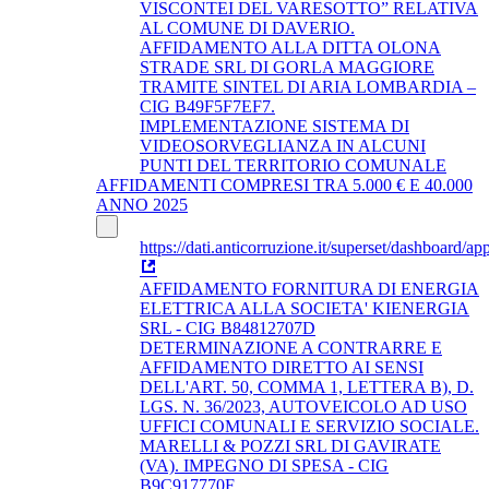
VISCONTEI DEL VARESOTTO” RELATIVA
AL COMUNE DI DAVERIO.
AFFIDAMENTO ALLA DITTA OLONA
STRADE SRL DI GORLA MAGGIORE
TRAMITE SINTEL DI ARIA LOMBARDIA –
CIG B49F5F7EF7.
IMPLEMENTAZIONE SISTEMA DI
VIDEOSORVEGLIANZA IN ALCUNI
PUNTI DEL TERRITORIO COMUNALE
AFFIDAMENTI COMPRESI TRA 5.000 € E 40.000
ANNO 2025
https://dati.anticorruzione.it/superset/dashboard/app
AFFIDAMENTO FORNITURA DI ENERGIA
ELETTRICA ALLA SOCIETA' KIENERGIA
SRL - CIG B84812707D
DETERMINAZIONE A CONTRARRE E
AFFIDAMENTO DIRETTO AI SENSI
DELL'ART. 50, COMMA 1, LETTERA B), D.
LGS. N. 36/2023, AUTOVEICOLO AD USO
UFFICI COMUNALI E SERVIZIO SOCIALE.
MARELLI & POZZI SRL DI GAVIRATE
(VA). IMPEGNO DI SPESA - CIG
B9C917770F