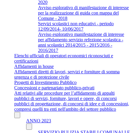
2020
Avviso esplorativo di manifestazione di interesse
per la realizzazione di guida con mappa del
Comune - 2018
Servizi scolastici non educativi - periodo
12/09/2014- 10/06/2017
Avviso esplorativo manifestazione di interesse
per affidamento servizio refezione scolastica -
anni scolastici 2014/2015 - 2015/2016 -
2016/2017
Elenchi ufficiali di operatori economici riconosciuti e
certificazioni
Affidamenti in house
Affidamenti diretti di lavori, servizi e forniture di somma
urgenza e di protezione civile
Progetti di Investimento Pubblico
Concessioni e partenariato pubblico-privati
Atti relativi alle procedure per l’affidamento di appalti
pubblici di servizi, forniture, lavori e opere, di concorsi
pubblici di progettazione, di concorsi di idee e di concessioni,
compresi quelli tra enti nell'ambito del settore pubblico
ANNO 2023
SERVIZIO PULIZIA STABILI COMUNALI E