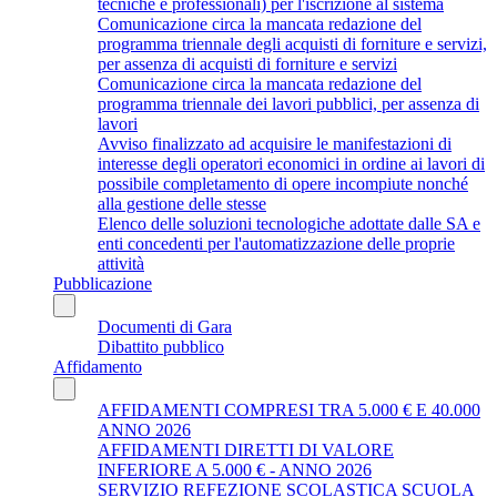
tecniche e professionali) per l'iscrizione al sistema
Comunicazione circa la mancata redazione del
programma triennale degli acquisti di forniture e servizi,
per assenza di acquisti di forniture e servizi
Comunicazione circa la mancata redazione del
programma triennale dei lavori pubblici, per assenza di
lavori
Avviso finalizzato ad acquisire le manifestazioni di
interesse degli operatori economici in ordine ai lavori di
possibile completamento di opere incompiute nonché
alla gestione delle stesse
Elenco delle soluzioni tecnologiche adottate dalle SA e
enti concedenti per l'automatizzazione delle proprie
attività
Pubblicazione
Documenti di Gara
Dibattito pubblico
Affidamento
AFFIDAMENTI COMPRESI TRA 5.000 € E 40.000
ANNO 2026
AFFIDAMENTI DIRETTI DI VALORE
INFERIORE A 5.000 € - ANNO 2026
SERVIZIO REFEZIONE SCOLASTICA SCUOLA