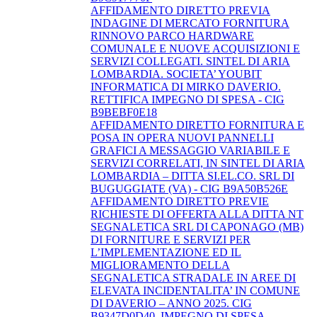
AFFIDAMENTO DIRETTO PREVIA
INDAGINE DI MERCATO FORNITURA
RINNOVO PARCO HARDWARE
COMUNALE E NUOVE ACQUISIZIONI E
SERVIZI COLLEGATI. SINTEL DI ARIA
LOMBARDIA. SOCIETA’ YOUBIT
INFORMATICA DI MIRKO DAVERIO.
RETTIFICA IMPEGNO DI SPESA - CIG
B9BEBF0E18
AFFIDAMENTO DIRETTO FORNITURA E
POSA IN OPERA NUOVI PANNELLI
GRAFICI A MESSAGGIO VARIABILE E
SERVIZI CORRELATI, IN SINTEL DI ARIA
LOMBARDIA – DITTA SI.EL.CO. SRL DI
BUGUGGIATE (VA) - CIG B9A50B526E
AFFIDAMENTO DIRETTO PREVIE
RICHIESTE DI OFFERTA ALLA DITTA NT
SEGNALETICA SRL DI CAPONAGO (MB)
DI FORNITURE E SERVIZI PER
L’IMPLEMENTAZIONE ED IL
MIGLIORAMENTO DELLA
SEGNALETICA STRADALE IN AREE DI
ELEVATA INCIDENTALITA’ IN COMUNE
DI DAVERIO – ANNO 2025. CIG
B9347D0D40. IMPEGNO DI SPESA.