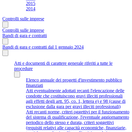
2015
2014
Controlli sulle imprese
Controlli sulle imprese
Bandi di gara e contratti
Bandi di gara e contratti dal 1 gennaio 2024
Atti e documenti di carattere generale riferiti a tutte le
procedure
Elenco annuale dei progetti d'investimento pubblico
finanziati
Atti eventualmente adottati recanti l'elencazione delle
condotte che costituiscono gravi illeciti professionali
agli effetti degli artt. 95, co. 1, lettera e) e 98 (cause di
esclusione dalla gara per gravi illeciti professionali)
Atti recanti norme, criteri oggettivi per il funzionamento
del sistema di qualificazione, l'eventuale aggiornamento
periodico dello stesso e durata, criteri soggettivi
(requisiti relativi alle capacità economiche, finanziarie,