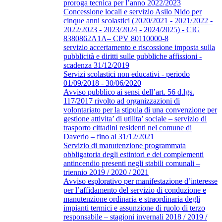
proroga tecnica per l’anno 2022/2023
Concessione locali e servizio Asilo Nido per
cinque anni scolastici (2020/2021 - 2021/2022 -
2022/2023 - 2023/2024 - 2024/2025) - CIG
8380862A1A– CPV 80110000-8
servizio accertamento e riscossione imposta sulla
pubblicità e diritti sulle pubbliche affissioni -
scadenza 31/12/2019
Servizi scolastici non educativi - periodo
01/09/2018 - 30/06/2020
Avviso pubblico ai sensi dell’art. 56 d.lgs.
117/2017 rivolto ad organizzazioni di
volontariato per la stipula di una convenzione per
gestione attivita’ di utilita’ sociale – servizio di
trasporto cittadini residenti nel comune di
Daverio – fino al 31/12/2021
Servizio di manutenzione programmata
obbligatoria degli estintori e dei complementi
antincendio presenti negli stabili comunali –
triennio 2019 / 2020 / 2021
Avviso esplorativo per manifestazione d’interesse
per l’affidamento del servizio di conduzione e
manutenzione ordinaria e straordinaria degli
impianti termici e assunzione di ruolo di terzo
responsabile – stagioni invernali 2018 / 2019 /