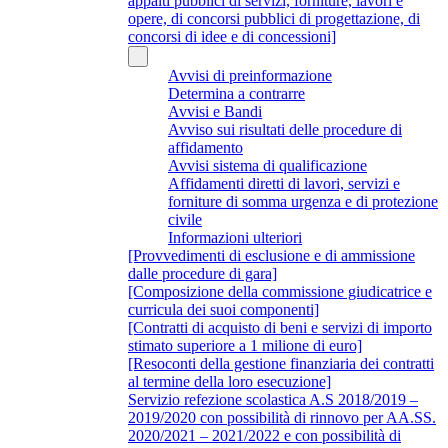
appalti pubblici di servizi, forniture, lavori e
opere, di concorsi pubblici di progettazione, di
concorsi di idee e di concessioni]
Avvisi di preinformazione
Determina a contrarre
Avvisi e Bandi
Avviso sui risultati delle procedure di
affidamento
Avvisi sistema di qualificazione
Affidamenti diretti di lavori, servizi e
forniture di somma urgenza e di protezione
civile
Informazioni ulteriori
[Provvedimenti di esclusione e di ammissione
dalle procedure di gara]
[Composizione della commissione giudicatrice e
curricula dei suoi componenti]
[Contratti di acquisto di beni e servizi di importo
stimato superiore a 1 milione di euro]
[Resoconti della gestione finanziaria dei contratti
al termine della loro esecuzione]
Servizio refezione scolastica A.S 2018/2019 –
2019/2020 con possibilità di rinnovo per AA.SS.
2020/2021 – 2021/2022 e con possibilità di