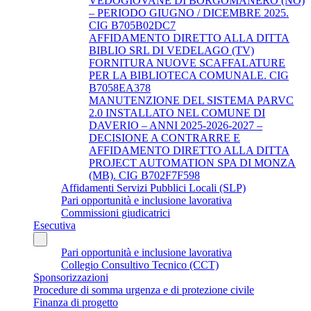
VEDOGIOVANE DI BORGOMANERO (NO)
– PERIODO GIUGNO / DICEMBRE 2025.
CIG B705B02DC7
AFFIDAMENTO DIRETTO ALLA DITTA
BIBLIO SRL DI VEDELAGO (TV)
FORNITURA NUOVE SCAFFALATURE
PER LA BIBLIOTECA COMUNALE. CIG
B7058EA378
MANUTENZIONE DEL SISTEMA PARVC
2.0 INSTALLATO NEL COMUNE DI
DAVERIO – ANNI 2025-2026-2027 –
DECISIONE A CONTRARRE E
AFFIDAMENTO DIRETTO ALLA DITTA
PROJECT AUTOMATION SPA DI MONZA
(MB). CIG B702F7F598
Affidamenti Servizi Pubblici Locali (SLP)
Pari opportunità e inclusione lavorativa
Commissioni giudicatrici
Esecutiva
Pari opportunità e inclusione lavorativa
Collegio Consultivo Tecnico (CCT)
Sponsorizzazioni
Procedure di somma urgenza e di protezione civile
Finanza di progetto